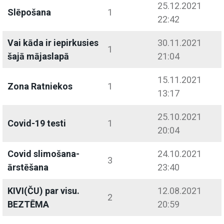
25.12.2021
Slēpošana
1
22:42
Vai kāda ir iepirkusies
30.11.2021
1
šajā mājaslapā
21:04
15.11.2021
Zona Ratniekos
1
13:17
25.10.2021
Covid-19 testi
1
20:04
Covid slimošana-
24.10.2021
3
ārstēšana
23:40
KIVI(ČU) par visu.
12.08.2021
2
BEZTĒMA
20:59