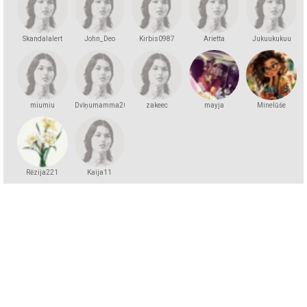
Skandalalert
John_Deo
Kirbis0987
Arietta
Jukuukukuu
miumiu
Dvīņumamma2025
zakeec
mayja
Minelūše
Rēzija221
Kaija11