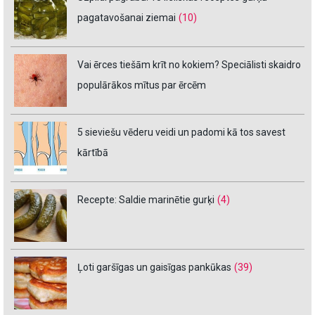
pagatavošanai ziemai
(10)
Vai ērces tiešām krīt no kokiem? Speciālisti skaidro
populārākos mītus par ērcēm
5 sieviešu vēderu veidi un padomi kā tos savest
kārtībā
Recepte: Saldie marinētie gurķi
(4)
Ļoti garšīgas un gaisīgas pankūkas
(39)