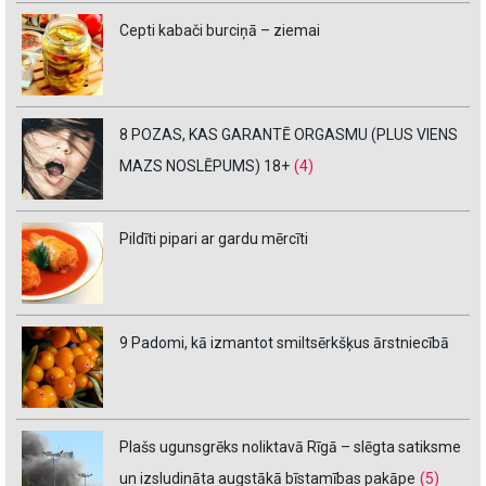
Cepti kabači burciņā – ziemai
8 POZAS, KAS GARANTĒ ORGASMU (PLUS VIENS
MAZS NOSLĒPUMS) 18+
(4)
Pildīti pipari ar gardu mērcīti
9 Padomi, kā izmantot smiltsērkšķus ārstniecībā
Plašs ugunsgrēks noliktavā Rīgā – slēgta satiksme
un izsludināta augstākā bīstamības pakāpe
(5)