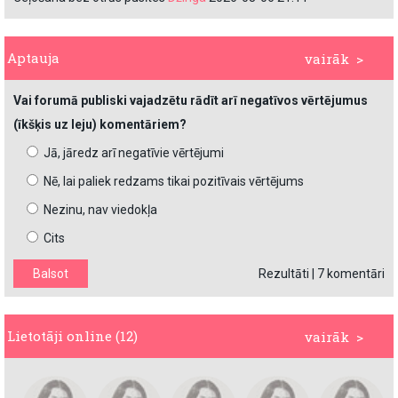
Aptauja
vairāk >
Vai forumā publiski vajadzētu rādīt arī negatīvos vērtējumus
(īkšķis uz leju) komentāriem?
Jā, jāredz arī negatīvie vērtējumi
Nē, lai paliek redzams tikai pozitīvais vērtējums
Nezinu, nav viedokļa
Cits
Rezultāti
|
7 komentāri
Lietotāji online (12)
vairāk >