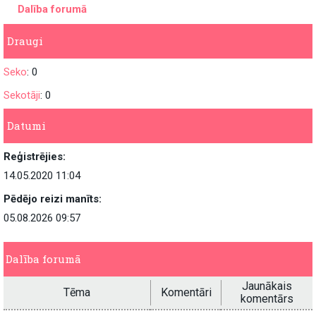
Dalība forumā
Draugi
Seko
: 0
Sekotāji
: 0
Datumi
Reģistrējies:
14.05.2020 11:04
Pēdējo reizi manīts:
05.08.2026 09:57
Dalība forumā
Jaunākais
Tēma
Komentāri
komentārs