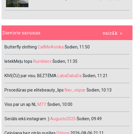
Dieviete sarunas
vairāk >
Butterfly clothing
CallMeAnnika
Šodien, 11:50
IetekMeļu tops
Rumblerx
Šodien, 11:35
KIVI(ČU) par visu. BEZTĒMA
LabaDabaDa
Šodien, 11:21
Procedūras pie elitebeauty_lips
Nav_vispar
Šodien, 10:13
Viss par un ap NL
MTY
Šodien, 10:00
Seriāls iekš instagram :)
Augusts2025
Šodien, 09:49
Ceļošana bez otrās pusītes
Džinga
2026-08-06 21:11