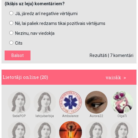
(īkšķis uz leju) komentāriem?
Jā, jāredz arī negatīvie vērtējumi
Nē, lai paliek redzams tikai pozitīvais vērtējums
Nezinu, nav viedokļa
Cits
Rezultāti
|
7 komentāri
Lietotāji online (20)
vairāk >
SodaPOP
latvjubarbija
Ambulance
Aurora22
OlgaTi