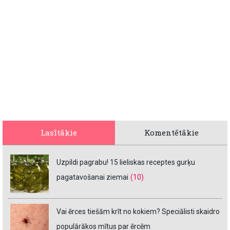
Lasītākie
Komentētākie
Uzpildi pagrabu! 15 lieliskas receptes gurķu
pagatavošanai ziemai
(10)
Vai ērces tiešām krīt no kokiem? Speciālisti skaidro
populārākos mītus par ērcēm