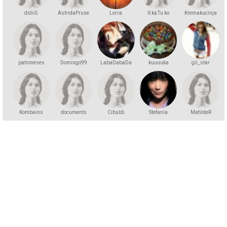
didii5
AstridaPruse
Lorra
It kā Tu ko
Kremakucinja
zinātu
patroneses
Domingo99
LabaDabaDa
kuuuuka
gii_star
Kombains
documents
Cibuldi
Stefania
MatildeR
home