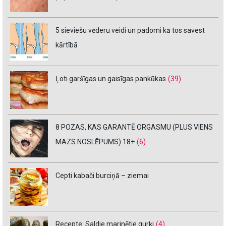
5 sieviešu vēderu veidi un padomi kā tos savest
kārtībā
Ļoti garšīgas un gaisīgas pankūkas
(39)
8 POZAS, KAS GARANTĒ ORGASMU (PLUS VIENS
MAZS NOSLĒPUMS) 18+
(6)
Cepti kabači burciņā – ziemai
Recepte: Saldie marinētie gurķi
(4)