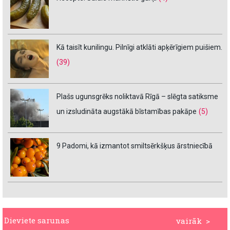
Kā taisīt kunilingu. Pilnīgi atklāti apķērīgiem puišiem.
(39)
Plašs ugunsgrēks noliktavā Rīgā – slēgta satiksme
un izsludināta augstākā bīstamības pakāpe
(5)
9 Padomi, kā izmantot smiltsērkšķus ārstniecībā
Dieviete sarunas
vairāk >