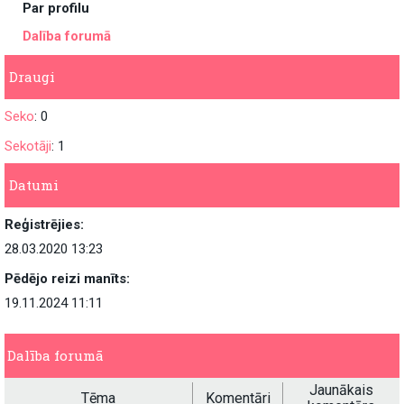
Par profilu
Dalība forumā
Draugi
Seko
: 0
Sekotāji
: 1
Datumi
Reģistrējies:
28.03.2020 13:23
Pēdējo reizi manīts:
19.11.2024 11:11
Dalība forumā
Jaunākais
Tēma
Komentāri