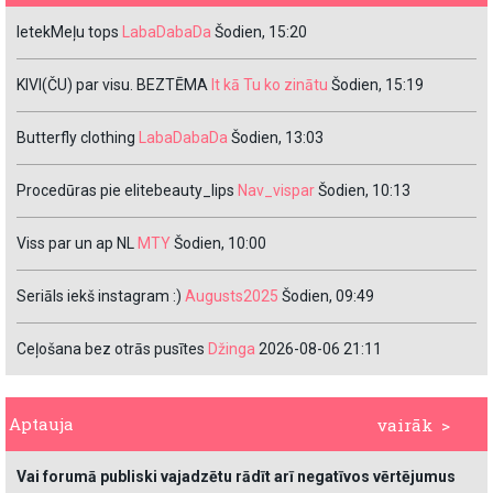
IetekMeļu tops
LabaDabaDa
Šodien, 15:20
KIVI(ČU) par visu. BEZTĒMA
It kā Tu ko zinātu
Šodien, 15:19
Butterfly clothing
LabaDabaDa
Šodien, 13:03
Procedūras pie elitebeauty_lips
Nav_vispar
Šodien, 10:13
Viss par un ap NL
MTY
Šodien, 10:00
Seriāls iekš instagram :)
Augusts2025
Šodien, 09:49
Ceļošana bez otrās pusītes
Džinga
2026-08-06 21:11
Aptauja
vairāk >
Vai forumā publiski vajadzētu rādīt arī negatīvos vērtējumus