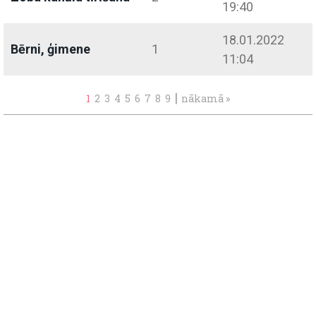
19:40
18.01.2022
Bērni, ģimene
1
11:04
|
1
2
3
4
5
6
7
8
9
nākamā »