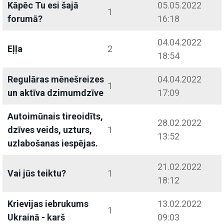
Kāpēc Tu esi šajā
05.05.2022
1
forumā?
16:18
04.04.2022
Eļļa
2
18:54
Regulāras mēnešreizes
04.04.2022
1
un aktīva dzimumdzīve
17:09
Autoimūnais tireoidīts,
28.02.2022
dzīves veids, uzturs,
1
13:52
uzlabošanas iespējas.
21.02.2022
Vai jūs teiktu?
1
18:12
Krievijas iebrukums
13.02.2022
1
Ukrainā - karš
09:03