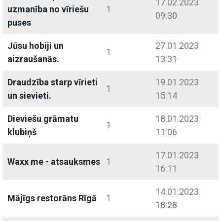
17.02.2023
uzmanība no vīriešu
1
09:30
puses
Jūsu hobiji un
27.01.2023
1
aizraušanās.
13:31
Draudzība starp vīrieti
19.01.2023
1
un sievieti.
15:14
Dieviešu grāmatu
18.01.2023
1
klubiņš
11:06
17.01.2023
Waxx me - atsauksmes
1
16:11
14.01.2023
Mājīgs restorāns Rīgā
1
18:28