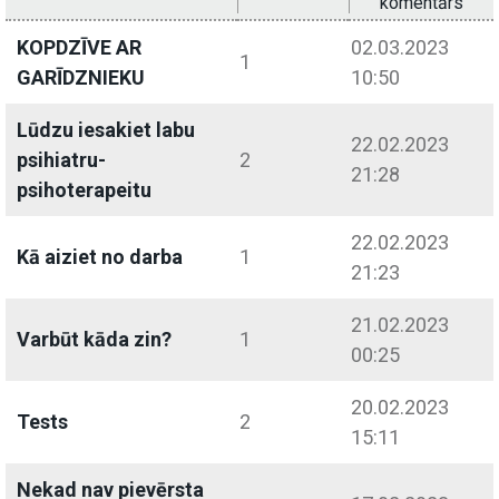
komentārs
KOPDZĪVE AR
02.03.2023
1
GARĪDZNIEKU
10:50
Lūdzu iesakiet labu
22.02.2023
psihiatru-
2
21:28
psihoterapeitu
22.02.2023
Kā aiziet no darba
1
21:23
21.02.2023
Varbūt kāda zin?
1
00:25
20.02.2023
Tests
2
15:11
Nekad nav pievērsta