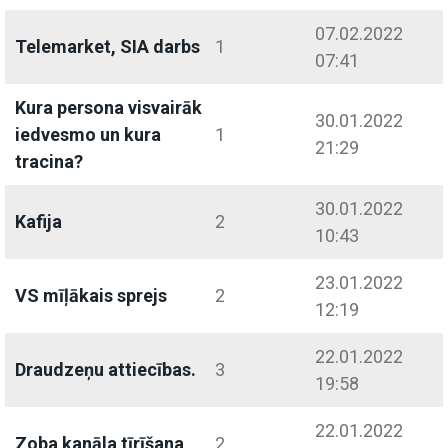
07.02.2022
Telemarket, SIA darbs
1
07:41
Kura persona visvairāk
30.01.2022
iedvesmo un kura
1
21:29
tracina?
30.01.2022
Kafija
2
10:43
23.01.2022
VS mīļākais sprejs
2
12:19
22.01.2022
Draudzeņu attiecības.
3
19:58
22.01.2022
Zoba kanāla tīrīšana
2