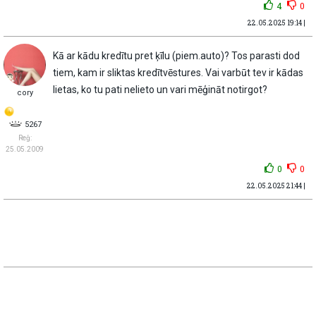
4
0
22.05.2025 19:14 |
Kā ar kādu kredītu pret ķīlu (piem.auto)? Tos parasti dod
tiem, kam ir sliktas kredītvēstures. Vai varbūt tev ir kādas
lietas, ko tu pati nelieto un vari mēģināt notirgot?
cory
5267
Reģ:
25.05.2009
0
0
22.05.2025 21:44 |