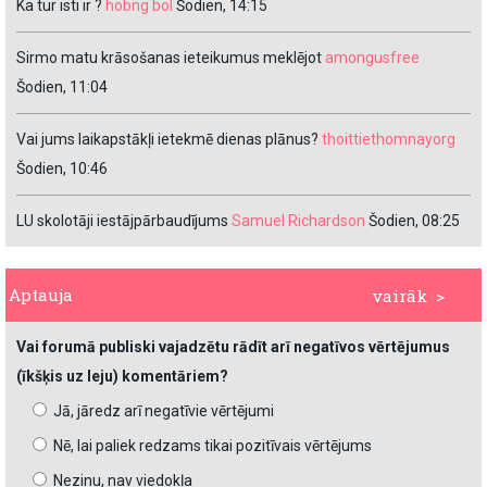
Ka tur isti ir ?
hobng bol
Šodien, 14:15
Sirmo matu krāsošanas ieteikumus meklējot
amongusfree
Šodien, 11:04
Vai jums laikapstākļi ietekmē dienas plānus?
thoittiethomnayorg
Šodien, 10:46
LU skolotāji iestājpārbaudījums
Samuel Richardson
Šodien, 08:25
Aptauja
vairāk >
Vai forumā publiski vajadzētu rādīt arī negatīvos vērtējumus
(īkšķis uz leju) komentāriem?
Jā, jāredz arī negatīvie vērtējumi
Nē, lai paliek redzams tikai pozitīvais vērtējums
Nezinu, nav viedokļa