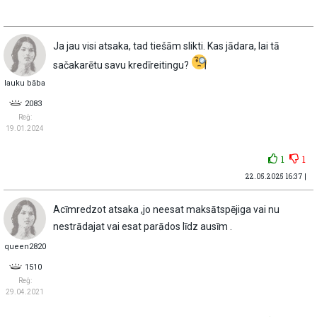
Ja jau visi atsaka, tad tiešām slikti. Kas jādara, lai tā
sačakarētu savu kredīreitingu?
lauku bāba
2083
Reģ:
19.01.2024
1
1
22.05.2025 16:37 |
Acīmredzot atsaka ,jo neesat maksātspējiga vai nu
nestrādajat vai esat parādos līdz ausīm .
queen2820
1510
Reģ:
29.04.2021