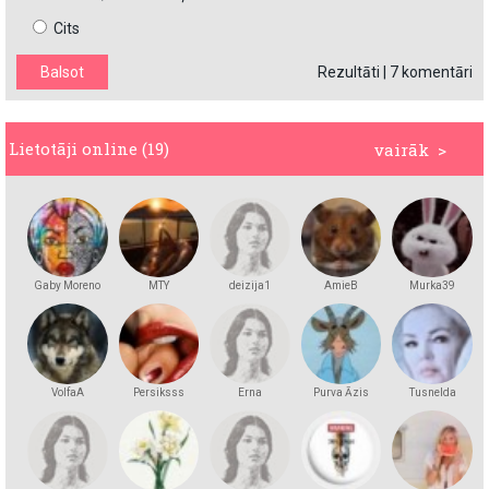
Cits
Rezultāti
|
7 komentāri
Lietotāji online (19)
vairāk >
Gaby Moreno
MTY
deizija1
AmieB
Murka39
VolfaA
Persiksss
Erna
Purva Āzis
Tusnelda