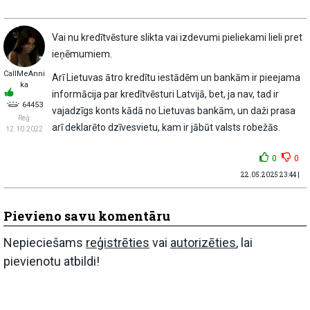
Vai nu kredītvēsture slikta vai izdevumi pieliekami lieli pret
ieņēmumiem.
CallMeAnni
Arī Lietuvas ātro kredītu iestādēm un bankām ir pieejama
ka
informācija par kredītvēsturi Latvijā, bet, ja nav, tad ir
64453
vajadzīgs konts kādā no Lietuvas bankām, un daži prasa
Reģ:
arī deklarēto dzīvesvietu, kam ir jābūt valsts robežās.
12.10.2022
0
0
22.05.2025 23:44 |
Pievieno savu komentāru
Nepieciešams
reģistrēties
vai
autorizēties
, lai
pievienotu atbildi!