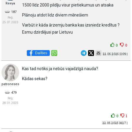
Reeya
1500 līdz 2000 pildīju visur pietiekumus un atsaka
187
Plānoju atdot lidz diviem mēnešiem
Reģ:
25.07.2023
Varbūt ir kāda ārzemju banka kas izsniedz kredītus ?
Esmu dzirdējusi par Lietuvu
0
0
Dalīties
22.05.2025 11:09 |
Kas tad notiks ja nebūs vajadzīgā nauda?
Kādas sekas?
patroneses
479
Reģ:
28.01.2025
0
1
22.05.2025 14:27 |