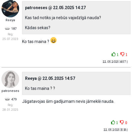
patroneses @ 22.05.2025 14:27
Kas tad notiks ja nebūs vajadzīgā nauda?
Reeya
Kādas sekas?
187
Reģ:
25.07.2023
Ko tas maina ?
1
1
22.05.2025 14:57 |
Reeya @ 22.05.2025 14:57
Ko tas maina ? ?
patroneses
479
Jāgatavojas šim gadījumam nevis jāmeklē nauda.
Reģ:
28.01.2025
1
0
22.05.2025 15:18 |