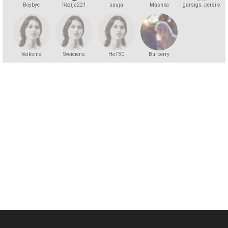
Boybye
Rēzija221
sauja
Mashka
garsigs_persiks
Kakashka
Veiksme
Sveiciens
He730
Burberry