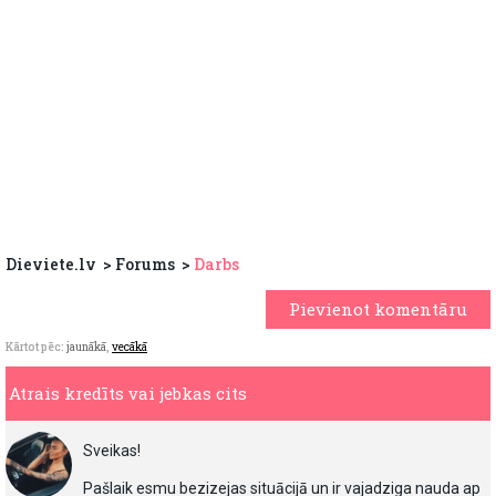
Dieviete.lv
Forums
Darbs
Pievienot komentāru
Kārtot pēc:
jaunākā
,
vecākā
Atrais kredīts vai jebkas cits
Sveikas!
Pašlaik esmu bezizejas situācijā un ir vajadziga nauda ap