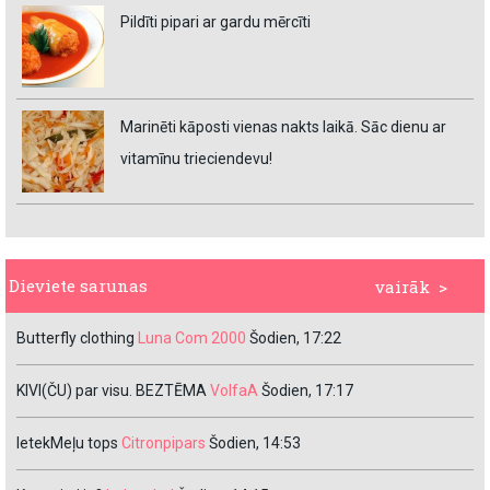
Pildīti pipari ar gardu mērcīti
Marinēti kāposti vienas nakts laikā. Sāc dienu ar
vitamīnu trieciendevu!
Dieviete sarunas
vairāk >
Butterfly clothing
Luna Com 2000
Šodien, 17:22
KIVI(ČU) par visu. BEZTĒMA
VolfaA
Šodien, 17:17
IetekMeļu tops
Citronpipars
Šodien, 14:53