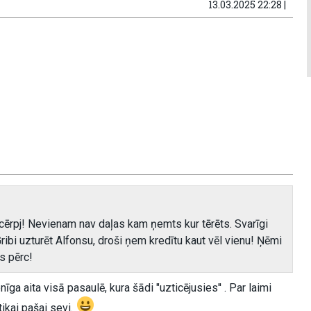
13.03.2025 22:28 |
jācērpj! Nevienam nav daļas kam ņemts kur tērēts. Svarīgi
ibi uzturēt Alfonsu, droši ņem kredītu kaut vēl vienu! Ņēmi
s pērc!
ga aita visā pasaulē, kura šādi "uzticējusies'' . Par laimi
ikai pašai sevi.