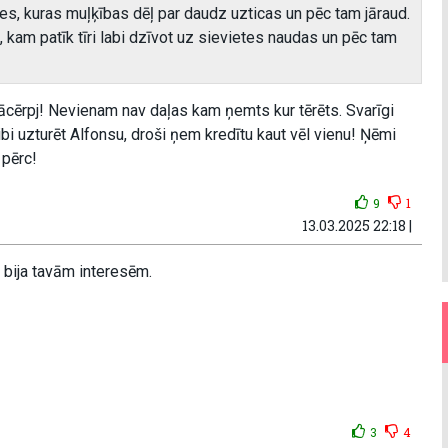
tes, kuras muļķības dēļ par daudz uzticas un pēc tam jāraud.
s, kam patīk tīri labi dzīvot uz sievietes naudas un pēc tam
jācērpj! Nevienam nav daļas kam ņemts kur tērēts. Svarīgi
bi uzturēt Alfonsu, droši ņem kredītu kaut vēl vienu! Ņēmi
pērc!
9
1
13.03.2025 22:18 |
s bija tavām interesēm.
3
4