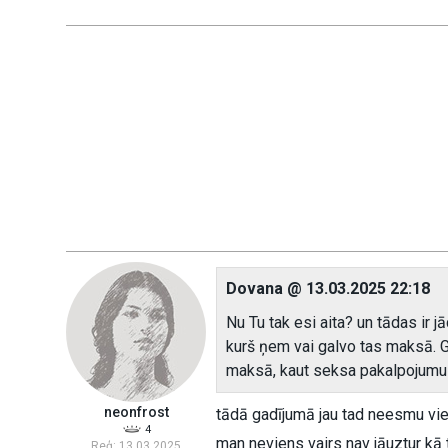
Dovana @ 13.03.2025 22:18
Nu Tu tak esi aita? un tādas ir 
kurš ņem vai galvo tas maksā. Gr
maksā, kaut seksa pakalpojumu
neonfrost
tādā gadījumā jau tad neesmu vienī
4
man neviens vairs nav jāuztur kā t
Reģ: 13.03.2025