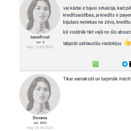
vai kādai ir bijusi situācija, kad
kredītsaistības, ja kredīts ir pa
bijušais neliekas ne zinis, kredīt
kā visātrāk tikt vaļā no šīs absur
neonfrost
4
labprāt uzklausīšu viedokļus.
Reģ: 13.03.2025
Tikai samaksāt un turpmāk mācīt
Dovana
4091
Reģ: 09.06.2024