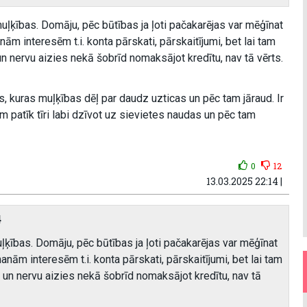
ļķības. Domāju, pēc būtības ja ļoti pačakarējas var mēģīnat
ām interesēm t.i. konta pārskati, pārskaitījumi, bet lai tam
un nervu aizies nekā šobrīd nomaksājot kredītu, nav tā vērts.
s, kuras muļķības dēļ par daudz uzticas un pēc tam jāraud. Ir
am patīk tīri labi dzīvot uz sievietes naudas un pēc tam
0
12
13.03.2025 22:14 |
4
ļķības. Domāju, pēc būtības ja ļoti pačakarējas var mēģīnat
anām interesēm t.i. konta pārskati, pārskaitījumi, bet lai tam
 un nervu aizies nekā šobrīd nomaksājot kredītu, nav tā