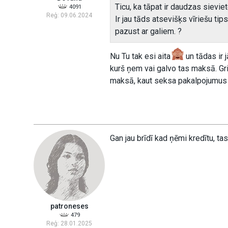
Ticu, ka tāpat ir daudzas sievie
4091
Reģ: 09.06.2024
Ir jau tāds atsevišķs vīriešu tip
pazust ar galiem. ?
Nu Tu tak esi aita
un tādas ir 
kurš ņem vai galvo tas maksā. Gri
maksā, kaut seksa pakalpojumus 
Gan jau brīdī kad ņēmi kredītu, ta
patroneses
479
Reģ: 28.01.2025