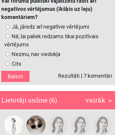
Vai forumā publiski vajadzētu rādīt arī
negatīvos vērtējumus (īkšķis uz leju)
komentāriem?
Jā, jāredz arī negatīvie vērtējumi
Nē, lai paliek redzams tikai pozitīvais
vērtējums
Nezinu, nav viedokļa
Cits
Rezultāti
|
7 komentāri
Lietotāji online (6)
vairāk >