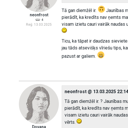
Tā gan diemžēl ir.
Jaunības mu
neonfrost
pierādīt, ka kredīts nav ņemts man
4
visam izietu cauri vairāk naudas 
Reģ: 13.03.2025
Ticu, ka tāpat ir daudzas sieviete
jau tāds atsevišķs vīriešu tips, k
pazust ar galiem.
neonfrost @ 13.03.2025 22:1
Tā gan diemžēl ir. ? Jaunības mu
pierādīt, ka kredīts nav ņemts m
visam izietu cauri vairāk naudas
vērts.
Dovana