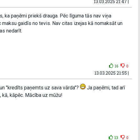
13.03.2025 21:47 |
, ka paņēmi priekš drauga. Pēc līguma tās nav viņa
ēc maksu gaidīs no tevis. Nav citas izejas kā nomaksāt un
as nedarīt.
16
0
13.03.2025 21:55 |
 un "kredīts paņemts uz sava vārda"?
Ja paņēmi, tad arī
 kā, kāpēc. Mācība uz mūžu!
13
0