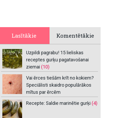
Lasītākie
Komentētākie
Uzpildi pagrabu! 15 lieliskas
receptes gurķu pagatavošanai
ziemai
(10)
Vai ērces tiešām krīt no kokiem?
Speciālisti skaidro populārākos
mītus par ērcēm
Recepte: Saldie marinētie gurķi
(4)