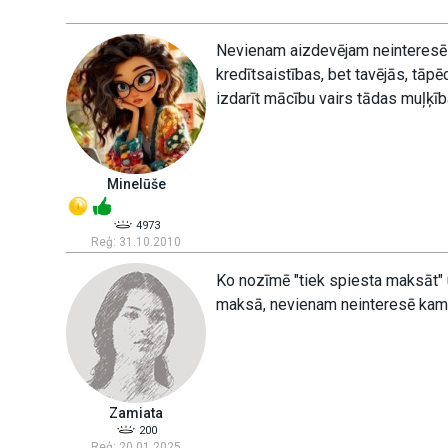
Nevienam aizdevējam neinteresēs
kredītsaistības, bet tavējās, tāp
izdarīt mācību vairs tādas muļķīb
Minelūše
4973
Reģ: 31.10.2010
Ko nozīmē "tiek spiesta maksāt"
maksā, nevienam neinteresē kam,
Zamiata
200
Reģ: 20.01.2025