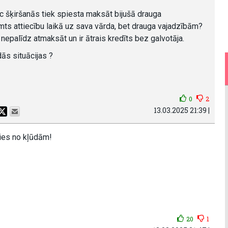
 pēc šķiršanās tiek spiesta maksāt bijušā drauga
ņemts attiecību laikā uz sava vārda, bet drauga vajadzībām?
u nepalīdz atmaksāt un ir ātrais kredīts bez galvotāja.
dās situācijas ?
0
2
13.03.2025 21:39 |
ies no kļūdām!
20
1