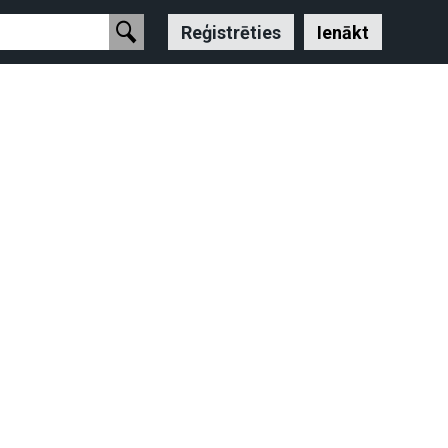
Reģistrēties
Ienākt