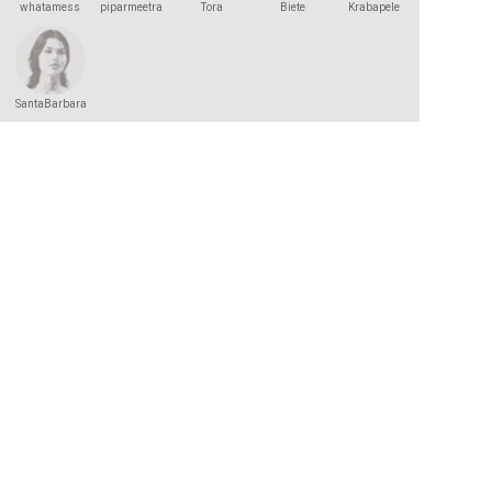
whatamess
piparmeetra
Tora
Biete
Krabapele
SantaBarbara