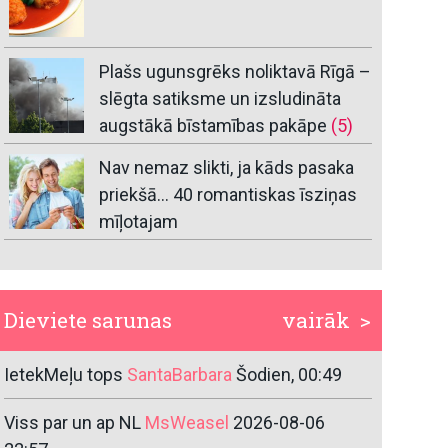
Plašs ugunsgrēks noliktavā Rīgā –
slēgta satiksme un izsludināta
augstākā bīstamības pakāpe
(5)
Nav nemaz slikti, ja kāds pasaka
priekšā… 40 romantiskas īsziņas
mīļotajam
Dieviete sarunas
vairāk >
IetekMeļu tops
SantaBarbara
Šodien, 00:49
Viss par un ap NL
MsWeasel
2026-08-06