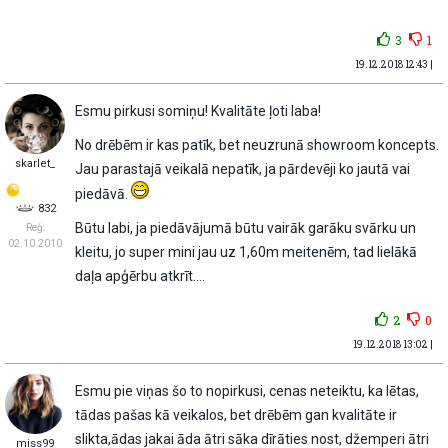
3
1
19.12.2018 12:43 |
Esmu pirkusi somiņu! Kvalitāte ļoti laba!
No drēbēm ir kas patīk, bet neuzrunā showroom koncepts.
skarlet_
Jau parastajā veikalā nepatīk, ja pārdevēji ko jautā vai
piedāvā.
832
Būtu labi, ja piedāvājumā būtu vairāk garāku svārku un
Reģ:
02.10.2010
kleitu, jo super mini jau uz 1,60m meitenēm, tad lielākā
daļa apģērbu atkrīt....
2
0
19.12.2018 13:02 |
Esmu pie viņas šo to nopirkusi, cenas neteiktu, ka lētas,
tādas pašas kā veikalos, bet drēbēm gan kvalitāte ir
slikta,ādas jakai āda ātri sāka dīrāties nost, džemperi ātri
miss99