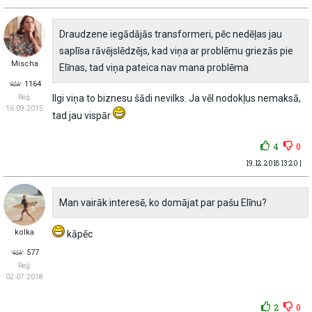
Draudzene iegādājās transformeri, pēc nedēļas jau
saplīsa rāvējslēdzējs, kad viņa ar problēmu griezās pie
Mischa
Elīnas, tad viņa pateica nav mana problēma
1164
Ilgi viņa to biznesu šādi nevilks. Ja vēl nodokļus nemaksā,
Reģ:
16.09.2015
tad jau vispār
4
0
19.12.2018 13:20 |
Man vairāk interesē, ko domājat par pašu Elīnu?
kolka
kāpēc
577
Reģ:
02.07.2018
2
0