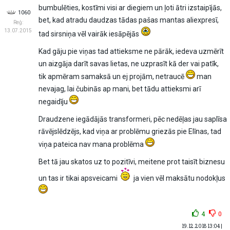
bumbulēties, kostīmi visi ar diegiem un ļoti ātri izstaipījās,
1060
bet, kad atradu daudzas tādas pašas mantas aliexpresī,
Reģ:
13.07.2015
tad sirsniņa vēl vairāk iesāpējās
Kad gāju pie viņas tad attieksme ne pārāk, iedeva uzmērīt
un aizgāja darīt savas lietas, ne uzprasīt kā der vai patīk,
tik apmēram samaksā un ej projām, netraucē
man
nevajag, lai čubinās ap mani, bet tādu attieksmi arī
negaidīju
Draudzene iegādājās transformeri, pēc nedēļas jau saplīsa
rāvējslēdzējs, kad viņa ar problēmu griezās pie Elīnas, tad
viņa pateica nav mana problēma
Bet tā jau skatos uz to pozitīvi, meitene prot taisīt biznesu
un tas ir tikai apsveicami
ja vien vēl maksātu nodokļus
4
0
19.12.2018 13:04 |