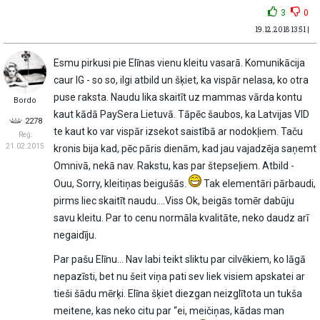
3
0
19.12.2018 13:51 |
Esmu pirkusi pie Elīnas vienu kleitu vasarā. Komunikācija
caur IG - so so, ilgi atbild un šķiet, ka vispār nelasa, ko otra
puse raksta. Naudu lika skaitīt uz mammas vārda kontu
Bordo
kaut kādā PaySera Lietuvā. Tāpēc šaubos, ka Latvijas VID
2278
te kaut ko var vispār izsekot saistībā ar nodokļiem. Taču
Reģ:
21.02.2015
kronis bija kad, pēc pāris dienām, kad jau vajadzēja saņemt
Omnivā, nekā nav. Rakstu, kas par štepseļiem. Atbild -
Ouu, Sorry, kleitiņas beigušās.
Tak elementāri pārbaudi,
pirms liec skaitīt naudu....Viss Ok, beigās tomēr dabūju
savu kleitu. Par to cenu normāla kvalitāte, neko daudz arī
negaidīju.
Par pašu Elīnu... Nav labi teikt sliktu par cilvēkiem, ko lāgā
nepazīsti, bet nu šeit viņa pati sev liek visiem apskatei ar
tieši šādu mērķi. Elīna šķiet diezgan neizglītota un tukša
meitene, kas neko citu par “ei, meičiņas, kādas man