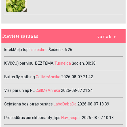
Dieviete sarunas
vairāk >
IetekMeļu tops
selestine
Šodien, 06:26
KIVI(ČU) par visu. BEZTĒMA
Tusnelda
Šodien, 00:38
Butterfly clothing
CallMeAnnika
2026-08-07 21:42
Viss par un ap NL
CallMeAnnika
2026-08-07 21:24
Ceļošana bez otrās pusītes
LabaDabaDa
2026-08-07 18:39
Procedūras pie elitebeauty_lips
Nav_vispar
2026-08-07 10:13