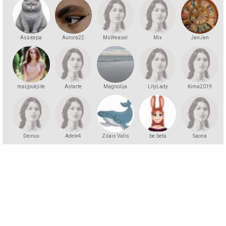
Asā Ķepa
Aurora22
MsWeasel
Mix
JanJan
maijpukjiite
Astarte
Magnolija
LilyLady
Kima2019
Deinux
Adele4
Zilais Valis
be.beta
Saona