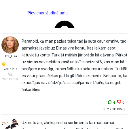
Paranoid, kā man paziņa teica tad jā sūta caur omnivu tad
apmaksa javeic uz Elīnas vīra kontu, kas laikam esot
lietuviešu konts. Turklāt mērķis jānorāda kā dāvana. Pērkot
Elza_Elza
uz vietas nav nekāda kasē un kvītis neizdof6, kas man kā
pircējam ir svarīgi, lai pierādītu, ka pirkums ir noticis. Turklāt
1207
Reģ:
es visur prasu čekus pat tirgū tādus izsniedz. Bet par to, ka
29.01.2009
skaudīgas nav sūdzējušias iespējams ir tāpēc, ka negrib
čakarēties.
4
0
19.12.2018 13:55 |
Uzmetu aci, aliekspresha sortiments tai madaamai.