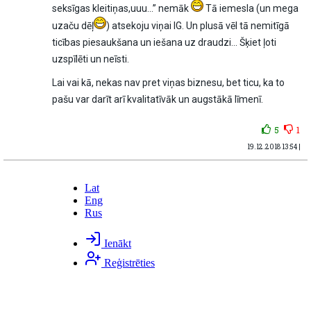
seksīgas kleitiņas,uuu...” nemāk
Tā iemesla (un mega
uzaču dēļ
) atsekoju viņai IG. Un plusā vēl tā nemitīgā
ticības piesaukšana un iešana uz draudzi... Šķiet ļoti
uzspīlēti un neīsti.
Lai vai kā, nekas nav pret viņas biznesu, bet ticu, ka to
pašu var darīt arī kvalitatīvāk un augstākā līmenī.
5
1
19.12.2018 13:54 |