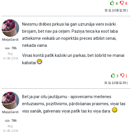
4
8
19.12.2018 12:35 |
Neesmu drēbes pirkusi lai gan uzrunāja vieni svārki
birojam, bet nav pa ceļam. Paziņa teica ka esot laba
attieksme veikalā un nopirktās preces atbilst cenai,
MaijaGardi
nekada vaina.
786
Reģ:
Vinas kontā patīk kažoki un parkas, bet šobrīd ne manai
14.08.2018
kabatai
3
1
19.12.2018 12:39 |
Bet ja par citu jautājumu - apsveicams meitenes
entuziasms, pozitīvisms, pārdošanas prasmes, viņai tas
viss sanāk, galvenais viņai patīk tas ko viņa dara.
MaijaGardi
786
Reģ:
14.08.2018