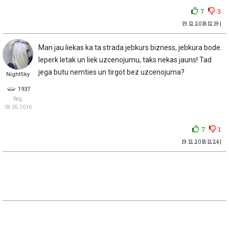
7
3
19.12.2018 12:19 |
Man jau liekas ka ta strada jebkurs bizness, jebkura bode.
Ieperk letak un liek uzcenojumu, taks nekas jauns! Tad
jega butu nemties un tirgot bez uzcenojuma?
NightSky
1937
Reģ:
18.05.2016
7
1
19.12.2018 12:24 |