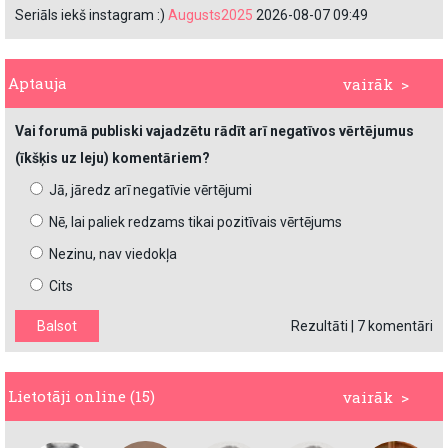
Seriāls iekš instagram :)
Augusts2025
2026-08-07 09:49
Aptauja
vairāk >
Vai forumā publiski vajadzētu rādīt arī negatīvos vērtējumus
(īkšķis uz leju) komentāriem?
Jā, jāredz arī negatīvie vērtējumi
Nē, lai paliek redzams tikai pozitīvais vērtējums
Nezinu, nav viedokļa
Cits
Rezultāti
|
7 komentāri
Lietotāji online (15)
vairāk >