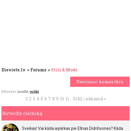
Dieviete.lv
Forums
Stils & Mode
Pievienot komentāru
Kārtot pēc:
jaunākā
,
vecākā
1
2
3
4
5
6
7
8
9
10
11
5142
nākamā »
..
|
Butterfly clothing
Sveikas! Vai kāda iepērkas pie Elīnas Didrihsones? Kāda