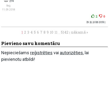
274
Reģ:
11.09.2018
2
0
19.12.2018 13:59 |
1
2
3
4
5
6
7
8
9
10
11
5142
nākamā »
..
|
Pievieno savu komentāru
Nepieciešams
reģistrēties
vai
autorizēties
, lai
pievienotu atbildi!