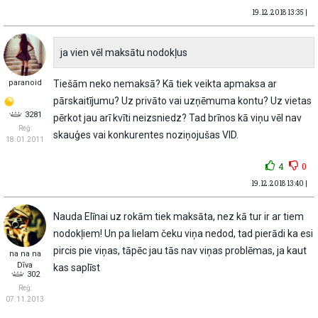
19.12.2018 13:35 |
ja vien vēl maksātu nodokļus
paranoid
Tiešām neko nemaksā? Kā tiek veikta apmaksa ar
pārskaitījumu? Uz privāto vai uzņēmuma kontu? Uz vietas
3281
pērkot jau arī kvīti neizsniedz? Tad brīnos kā viņu vēl nav
Reģ:
skauģes vai konkurentes noziņojušas VID.
18.01.2011
4
0
19.12.2018 13:40 |
Nauda Elīnai uz rokām tiek maksāta, nez kā tur ir ar tiem
nodokļiem! Un pa lielam čeku viņa nedod, tad pierādi ka esi
pircis pie viņas, tāpēc jau tās nav viņas problēmas, ja kaut
na na na
Dīva
kas saplīst
302
Reģ:
07.11.2013