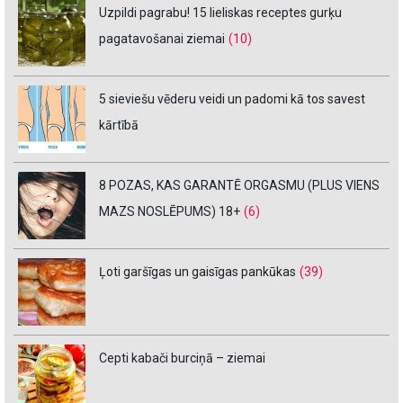
Uzpildi pagrabu! 15 lieliskas receptes gurķu
pagatavošanai ziemai
(10)
5 sieviešu vēderu veidi un padomi kā tos savest
kārtībā
8 POZAS, KAS GARANTĒ ORGASMU (PLUS VIENS
MAZS NOSLĒPUMS) 18+
(6)
Ļoti garšīgas un gaisīgas pankūkas
(39)
Cepti kabači burciņā – ziemai