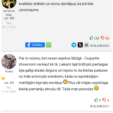
kvalitāte drēbēm un esmu dzirdējusi, ka ļoti liels
uzcenojums.
na na na
Dīva
302
Reģ:
07.11.2013
128
82
Dalīties
19.12.2018 11:13 |
Par to nezinu, bet nesen iepirkos līdzīgā - Coquette
showroom vai kaut kā tā. Laikam tajā brīdī pēc pastaigas
bija galīgi atsalis deguns un nejutu to, ka kleitas paduses
Foxes
nu traki smird pēc sviedriem, kāda no iepriekšējām
mērītājām bija labi iesvīdusi
Plus vēl mājās nopirktajai
251
Reģ:
kleitai pamanīju atirušu vīli. Tāda man pieredze
17.04.2009
5
2
19.12.2018 11:17 |