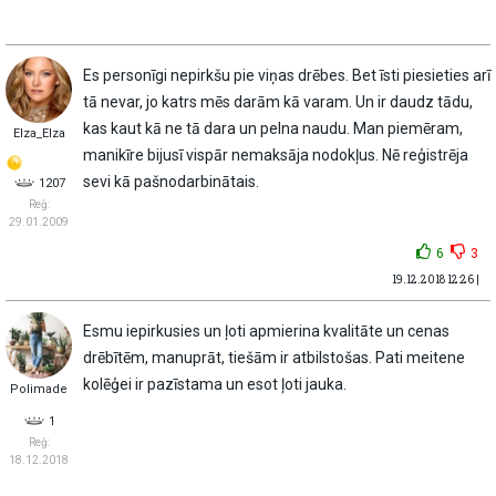
Es personīgi nepirkšu pie viņas drēbes. Bet īsti piesieties arī
tā nevar, jo katrs mēs darām kā varam. Un ir daudz tādu,
kas kaut kā ne tā dara un pelna naudu. Man piemēram,
Elza_Elza
manikīre bijusī vispār nemaksāja nodokļus. Nē reģistrēja
sevi kā pašnodarbinātais.
1207
Reģ:
29.01.2009
6
3
19.12.2018 12:26 |
Esmu iepirkusies un ļoti apmierina kvalitāte un cenas
drēbītēm, manuprāt, tiešām ir atbilstošas. Pati meitene
kolēģei ir pazīstama un esot ļoti jauka.
Polimade
1
Reģ:
18.12.2018