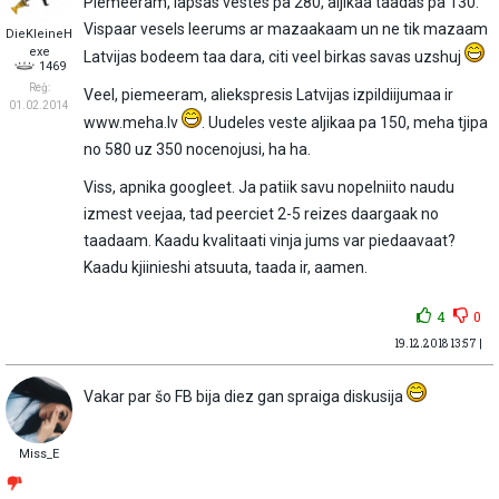
Piemeeram, lapsas vestes pa 280, aljikaa taadas pa 130.
Vispaar vesels leerums ar mazaakaam un ne tik mazaam
DieKleineH
exe
Latvijas bodeem taa dara, citi veel birkas savas uzshuj
1469
Reģ:
Veel, piemeeram, aliekspresis Latvijas izpildiijumaa ir
01.02.2014
www.meha.lv
. Uudeles veste aljikaa pa 150, meha tjipa
no 580 uz 350 nocenojusi, ha ha.
Viss, apnika googleet. Ja patiik savu nopelniito naudu
izmest veejaa, tad peerciet 2-5 reizes daargaak no
taadaam. Kaadu kvalitaati vinja jums var piedaavaat?
Kaadu kjiinieshi atsuuta, taada ir, aamen.
4
0
19.12.2018 13:57 |
Vakar par šo FB bija diez gan spraiga diskusija
Miss_E