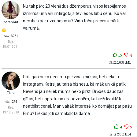
Nu tak pērc 20 vienādus džemperus, visos iespējamos
izmēros un vairumtirgotājs tev iedos labu cenu. Ko var
ņemties par uzcenojumu? Viņa taču preces iepērk
paranoid
vairumā.
3281
Reģ:
18.01.2011
15
4
19.12.2018 11:42 |
Pati gan neko neesmu pie viņas pirkusi, bet sekoju
instagram. Katrs jau taisa biznesu, kā māk un kā patīk.
Neviens jau neliek mums neko pirkt. Drēbes daudzas
Tiara
glītas, bet sapratu no draudzenēm, ka bieži kvalitāte
276
neatbilst cenai. Man vairāk interesē, ko domājat par pašu
Reģ:
19.12.2018
Elīnu? Liekas ļoti samākslota dāma
4
5
19.12.2018 11:54 |