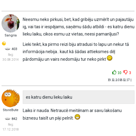
Neesmu neko pirkusi, bet, kad gribēju uzmērīt un pajautāju
ig, vai tas ir iespējams, saņēmu šādu atbildi - es katru dienu
lieku laiku, cikos esmu uz vietas, neesi pamanījusi?
Sangria
Lieki teikt, ka pirmo reizi biju atradusi to lapu un nekur tā
403
informācija nebija.. kaut kā šādas attieksmes dēļ
Reģ:
pārdomāju un vairs nedomāju tur neko pirkt
30.08.2014
10
3
19.12.2018 12:17 |
es katru dienu lieku laiku
StoreBute
Laiks ir nauda. Netraucē meitēnam ar savu lakošanu
biznesu taisīt un piķi pelnīt.
842
Reģ:
17.12.2018