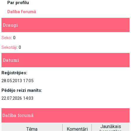
Par profilu
Dalība forumā
Draugi
Seko
: 0
Sekotāji
: 0
Datumi
Reģistrējies:
28.05.2013 17:05
Pēdējo reizi manīts:
22.07.2026 14:03
Dalība forumā
Jaunākais
Tēma
Komentāri