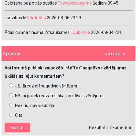
Ceļošana bez otrās pusītes
Tasnaviespejams
Šodien, 09:45
sudzibas.lv
Vārdotāja
2026-08-05 23:29
Ādas dīvāna tīrīšana. Atsauksmes!
Lyubimka
2026-08-04 22:01
Aptauja
vairāk >
Vai forumā publiski vajadzētu rādīt arī negatīvos vērtējumus
(īkšķis uz leju) komentāriem?
Jā, jāredz arī negatīvie vērtējumi
Nē, lai paliek redzams tikai pozitīvais vērtējums
Nezinu, nav viedokļa
Cits
Rezultāti
|
7 komentāri