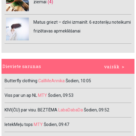
ziemai
(4)
Matus griezt – dzīvi izmainīt. 6 ezoteriķu noteikumi
frizētavas apmeklēšanai
Dieviete sarunas
vairāk >
Butterfly clothing
CallMeAnnika
Šodien, 10:05
Viss par un ap NL
MTY
Šodien, 09:53
KIVI(ČU) par visu. BEZTĒMA
LabaDabaDa
Šodien, 09:52
IetekMeļu tops
MTY
Šodien, 09:47