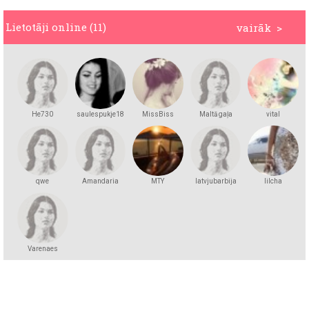
Lietotāji online (11)
vairāk >
He730
saulespukje18
MissBiss
Maltā gaļa
vital
qwe
Amandaria
MTY
latvjubarbija
lilcha
Varenaes