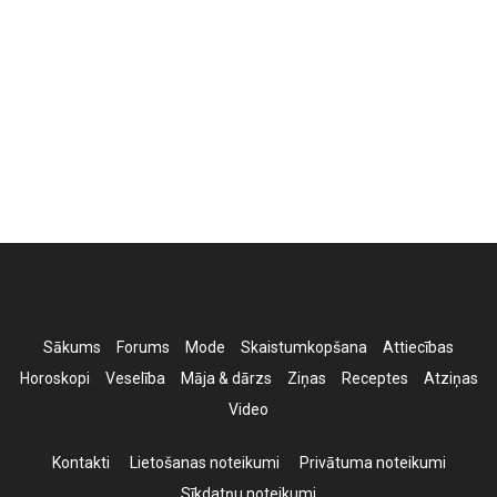
Sākums
Forums
Mode
Skaistumkopšana
Attiecības
Horoskopi
Veselība
Māja & dārzs
Ziņas
Receptes
Atziņas
Video
Kontakti
Lietošanas noteikumi
Privātuma noteikumi
Sīkdatņu noteikumi