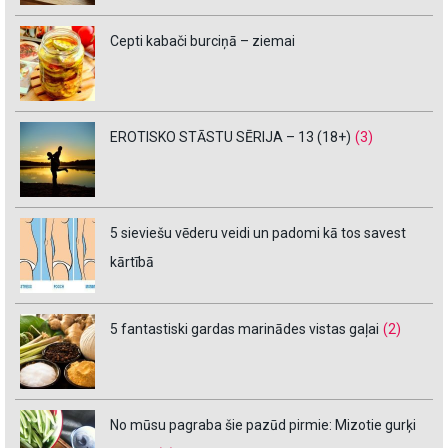
Cepti kabači burciņā – ziemai
EROTISKO STĀSTU SĒRIJA – 13 (18+)
(3)
5 sieviešu vēderu veidi un padomi kā tos savest
kārtībā
5 fantastiski gardas marinādes vistas gaļai
(2)
No mūsu pagraba šie pazūd pirmie: Mizotie gurķi