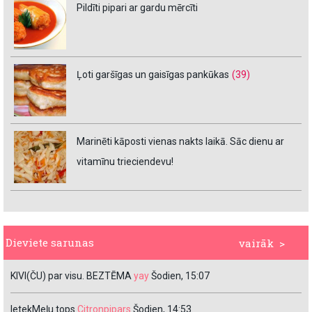
Pildīti pipari ar gardu mērcīti
Ļoti garšīgas un gaisīgas pankūkas
(39)
Marinēti kāposti vienas nakts laikā. Sāc dienu ar
vitamīnu trieciendevu!
Dieviete sarunas
vairāk >
KIVI(ČU) par visu. BEZTĒMA
yay
Šodien, 15:07
IetekMeļu tops
Citronpipars
Šodien, 14:53