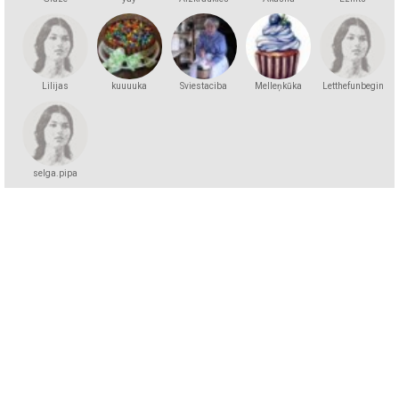
Pārdevēja
Lilijas
kuuuuka
Sviestaciba
Melleņkūka
Letthefunbegin
selga.pipa