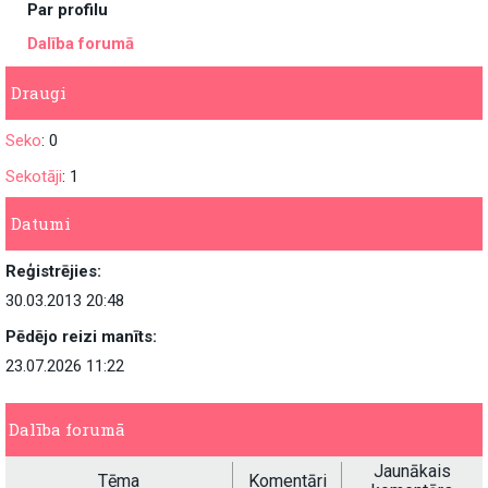
Par profilu
Dalība forumā
Draugi
Seko
: 0
Sekotāji
: 1
Datumi
Reģistrējies:
30.03.2013 20:48
Pēdējo reizi manīts:
23.07.2026 11:22
Dalība forumā
Jaunākais
Tēma
Komentāri