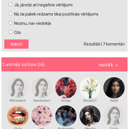
Jā, jāredz arī negatīvie vērtējumi
Nē, lai paliek redzams tikai pozitīvais vērtējums
Nezinu, nav viedokļa
Cits
Rezultāti
|
7 komentāri
Lietotāji online (16)
vairāk >
Wtfvienkarši
Skandalalert
Džinga
Rēzija221
KatyB
Glaze
yay
Aizkraukles
Akasha
Eziiits