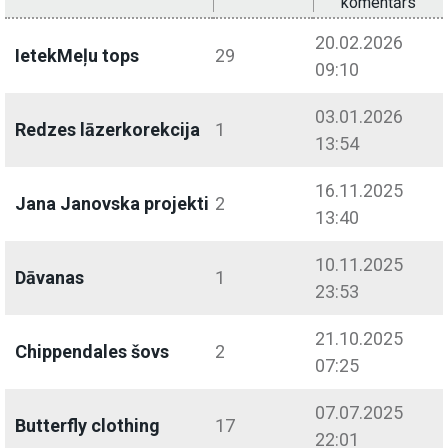
komentārs
20.02.2026
IetekMeļu tops
29
09:10
03.01.2026
Redzes lāzerkorekcija
1
13:54
16.11.2025
Jana Janovska projekti
2
13:40
10.11.2025
Dāvanas
1
23:53
21.10.2025
Chippendales šovs
2
07:25
07.07.2025
Butterfly clothing
17
22:01