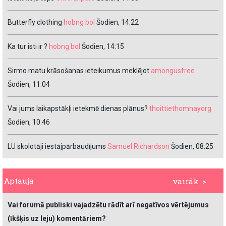
Butterfly clothing
hobng bol
Šodien, 14:22
Ka tur isti ir ?
hobng bol
Šodien, 14:15
Sirmo matu krāsošanas ieteikumus meklējot
amongusfree
Šodien, 11:04
Vai jums laikapstākļi ietekmē dienas plānus?
thoittiethomnayorg
Šodien, 10:46
LU skolotāji iestājpārbaudījums
Samuel Richardson
Šodien, 08:25
Aptauja
vairāk >
Vai forumā publiski vajadzētu rādīt arī negatīvos vērtējumus
(īkšķis uz leju) komentāriem?