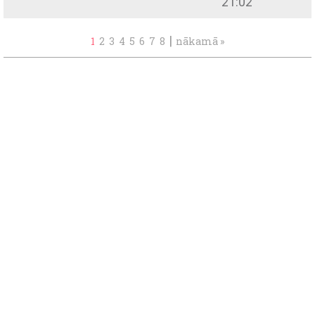
21:02
|
1
2
3
4
5
6
7
8
nākamā »