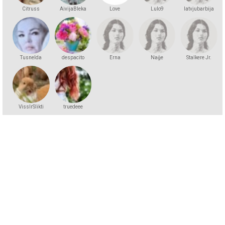
Citruss
AivijaBleka
Love
Lulo9
latvjubarbija
Tusnelda
despacito
Erna
Naģe
Stalkere Jr.
VissIrSlikti
truedeee