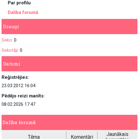
Par profilu
Dalība forumā
Draugi
Seko
: 0
Sekotāji
: 0
Datumi
Reģistrējies:
23.03.2012 16:04
Pēdējo reizi manīts:
08.02.2026 17:47
Dalība forumā
Jaunākais
Tēma
Komentāri