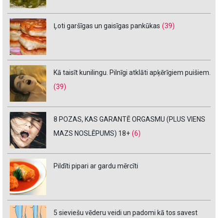
Ļoti garšīgas un gaisīgas pankūkas
(39)
Kā taisīt kunilingu. Pilnīgi atklāti apķērīgiem puišiem.
(39)
8 POZAS, KAS GARANTĒ ORGASMU (PLUS VIENS
MAZS NOSLĒPUMS) 18+
(6)
Pildīti pipari ar gardu mērcīti
5 sieviešu vēderu veidi un padomi kā tos savest