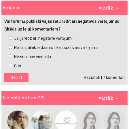
Aptauja
vairāk >
Vai forumā publiski vajadzētu rādīt arī negatīvos vērtējumus
(īkšķis uz leju) komentāriem?
Jā, jāredz arī negatīvie vērtējumi
Nē, lai paliek redzams tikai pozitīvais vērtējums
Nezinu, nav viedokļa
Cits
Rezultāti
|
7 komentāri
Lietotāji online (12)
vairāk >