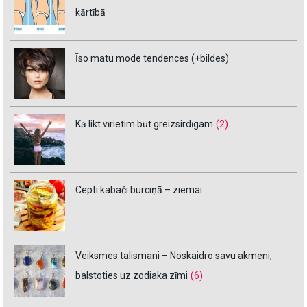
kārtībā
Īso matu mode tendences (+bildes)
Kā likt vīrietim būt greizsirdīgam
(2)
Cepti kabači burciņā – ziemai
Veiksmes talismani – Noskaidro savu akmeni,
balstoties uz zodiaka zīmi
(6)