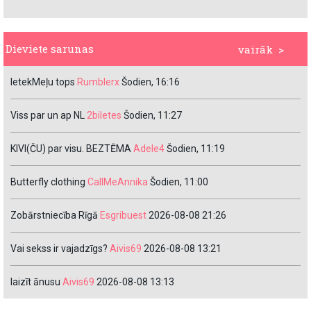
Dieviete sarunas
vairāk >
IetekMeļu tops
Rumblerx
Šodien, 16:16
Viss par un ap NL
2biletes
Šodien, 11:27
KIVI(ČU) par visu. BEZTĒMA
Adele4
Šodien, 11:19
Butterfly clothing
CallMeAnnika
Šodien, 11:00
Zobārstniecība Rīgā
Esgribuest
2026-08-08 21:26
Vai sekss ir vajadzīgs?
Aivis69
2026-08-08 13:21
laizīt ānusu
Aivis69
2026-08-08 13:13