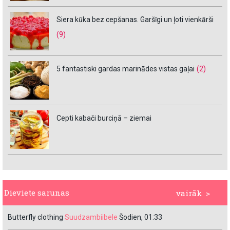
Siera kūka bez cepšanas. Garšīgi un ļoti vienkārši
(9)
5 fantastiski gardas marinādes vistas gaļai
(2)
Cepti kabači burciņā – ziemai
Dieviete sarunas
vairāk >
Butterfly clothing
Suudzambiibele
Šodien, 01:33