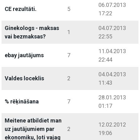
06.07.2013
CE rezultāti.
5
17:22
Ginekologs - maksas
04.07.2013
1
vai bezmaksas?
22:55
11.04.2013
ebay jautājums
7
22:44
04.04.2013
Valdes loceklis
2
11:43
28.01.2013
% rēķināšana
7
01:17
Meitene atbildiet man
12.02.2012
uz jautājumiem par
2
19:06
ekonomiku, ļoti vajag