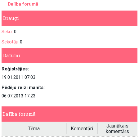
Dalība forumā
Draugi
Seko
: 0
Sekotāji
: 0
Datumi
Reģistrējies:
19.01.2011 07:03
Pēdējo reizi manīts:
06.07.2013 17:23
Dalība forumā
Jaunākais
Tēma
Komentāri
komentārs