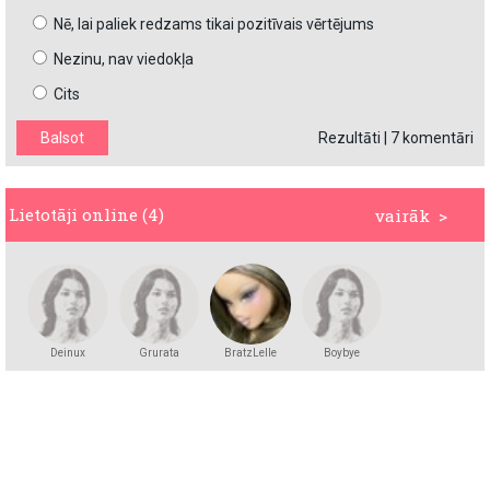
Nē, lai paliek redzams tikai pozitīvais vērtējums
Nezinu, nav viedokļa
Cits
Rezultāti
|
7 komentāri
Lietotāji online (4)
vairāk >
Deinux
Grurata
BratzLelle
Boybye