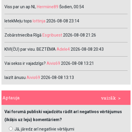
Viss par un ap NL
Hermiine89
Šodien, 00:54
IetekMeļu tops
lottinja
2026-08-08 23:14
Zobārstniecība Rīgā
Esgribuest
2026-08-08 21:26
KIVI(ČU) par visu. BEZTĒMA
Adele4
2026-08-08 20:43
Vai sekss ir vajadzīgs?
Aivis69
2026-08-08 13:21
laizīt ānusu
Aivis69
2026-08-08 13:13
Aptauja
vairāk >
Vai forumā publiski vajadzētu rādīt arī negatīvos vērtējumus
(īkšķis uz leju) komentāriem?
Jā, jāredz arī negatīvie vērtējumi