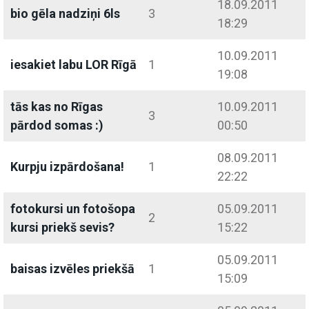
18.09.2011
bio gēla nadziņi 6ls
3
18:29
10.09.2011
iesakiet labu LOR Rīgā
1
19:08
tās kas no Rīgas
10.09.2011
3
pārdod somas :)
00:50
08.09.2011
Kurpju izpārdošana!
1
22:22
fotokursi un fotošopa
05.09.2011
2
kursi priekš sevis?
15:22
05.09.2011
baisas izvēles priekšā
1
15:09