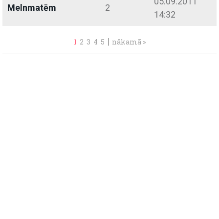
05.09.2011
Melnmatēm
2
14:32
|
1
2
3
4
5
nākamā »