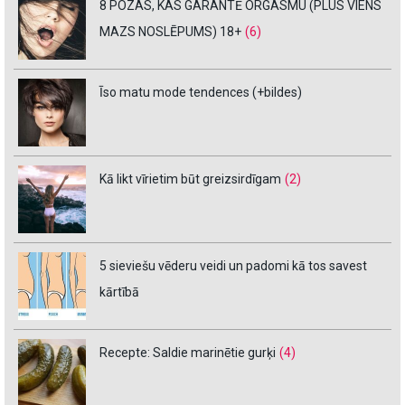
8 POZAS, KAS GARANTĒ ORGASMU (PLUS VIENS
MAZS NOSLĒPUMS) 18+
(6)
Īso matu mode tendences (+bildes)
Kā likt vīrietim būt greizsirdīgam
(2)
5 sieviešu vēderu veidi un padomi kā tos savest
kārtībā
Recepte: Saldie marinētie gurķi
(4)