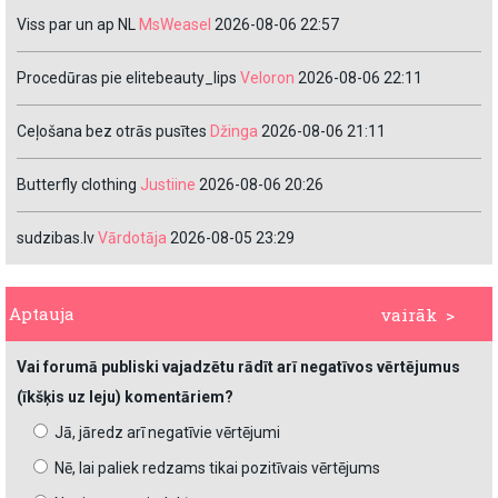
Viss par un ap NL
MsWeasel
2026-08-06 22:57
Procedūras pie elitebeauty_lips
Veloron
2026-08-06 22:11
Ceļošana bez otrās pusītes
Džinga
2026-08-06 21:11
Butterfly clothing
Justiine
2026-08-06 20:26
sudzibas.lv
Vārdotāja
2026-08-05 23:29
Aptauja
vairāk >
Vai forumā publiski vajadzētu rādīt arī negatīvos vērtējumus
(īkšķis uz leju) komentāriem?
Jā, jāredz arī negatīvie vērtējumi
Nē, lai paliek redzams tikai pozitīvais vērtējums