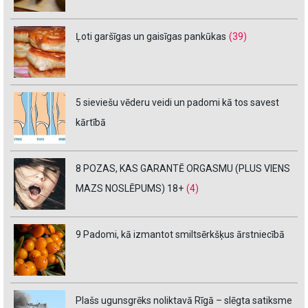
Ļoti garšīgas un gaisīgas pankūkas
(39)
5 sieviešu vēderu veidi un padomi kā tos savest
kārtībā
8 POZAS, KAS GARANTĒ ORGASMU (PLUS VIENS
MAZS NOSLĒPUMS) 18+
(4)
9 Padomi, kā izmantot smiltsērkšķus ārstniecībā
Plašs ugunsgrēks noliktavā Rīgā – slēgta satiksme