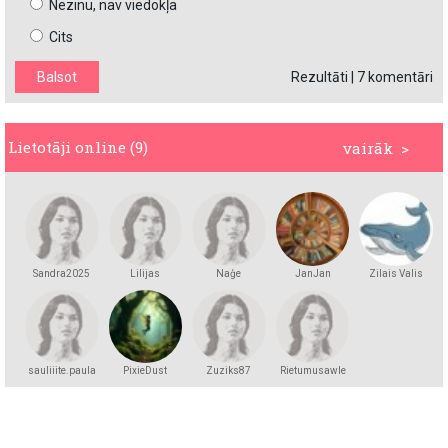
Nezinu, nav viedokļa
Cits
Rezultāti
|
7 komentāri
Lietotāji online (9)
vairāk >
Sandra2025
Lilijas
Naģe
JanJan
Zilais Valis
sauliiite.paula
PixieDust
Zuziks87
Rietumusawle