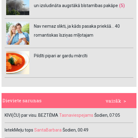
un izsludināta augstākā bīstamības pakāpe
(5)
Nav nemaz slikti, ja kāds pasaka priekšā… 40
romantiskas īsziņas mīļotajam
Pildīti pipari ar gardu mērcīti
Dieviete sarunas
vairāk >
KIVI(ČU) par visu. BEZTĒMA
Tasnaviespejams
Šodien, 07:05
IetekMeļu tops
SantaBarbara
Šodien, 00:49