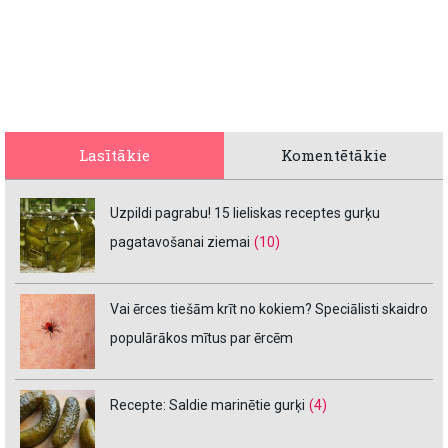
Lasītākie
Komentētākie
Uzpildi pagrabu! 15 lieliskas receptes gurķu
pagatavošanai ziemai
(10)
Vai ērces tiešām krīt no kokiem? Speciālisti skaidro
populārākos mītus par ērcēm
Recepte: Saldie marinētie gurķi
(4)