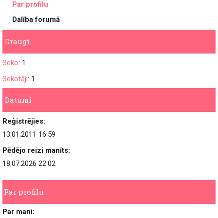
Par profilu
Dalība forumā
Draugi
Seko
: 1
Sekotāji
: 1
Datumi
Reģistrējies:
13.01.2011 16:59
Pēdējo reizi manīts:
18.07.2026 22:02
Par profilu
Par mani: