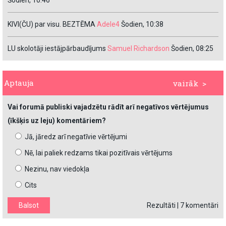
Šodien, 10:46
KIVI(ČU) par visu. BEZTĒMA
Adele4
Šodien, 10:38
LU skolotāji iestājpārbaudījums
Samuel Richardson
Šodien, 08:25
Aptauja
vairāk >
Vai forumā publiski vajadzētu rādīt arī negatīvos vērtējumus
(īkšķis uz leju) komentāriem?
Jā, jāredz arī negatīvie vērtējumi
Nē, lai paliek redzams tikai pozitīvais vērtējums
Nezinu, nav viedokļa
Cits
Rezultāti
|
7 komentāri