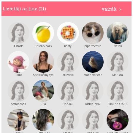
Lietotāji online (21)
vairāk >
Astarte
Citronpipars
Kenty
piparmeetra
Natali
Pinko
Apple of my eye
Krizdole
manameitene
Merilda
patroneses
Diia
Hha363
Kirbis0987
Susurins1536