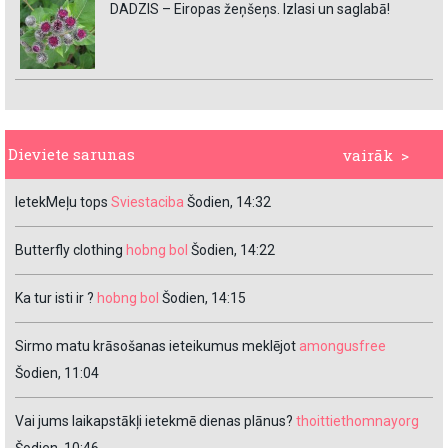
DADZIS – Eiropas žeņšeņs. Izlasi un saglabā!
Dieviete sarunas
vairāk >
IetekMeļu tops
Sviestaciba
Šodien, 14:32
Butterfly clothing
hobng bol
Šodien, 14:22
Ka tur isti ir ?
hobng bol
Šodien, 14:15
Sirmo matu krāsošanas ieteikumus meklējot
amongusfree
Šodien, 11:04
Vai jums laikapstākļi ietekmē dienas plānus?
thoittiethomnayorg