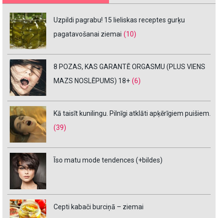
Uzpildi pagrabu! 15 lieliskas receptes gurķu
pagatavošanai ziemai
(10)
8 POZAS, KAS GARANTĒ ORGASMU (PLUS VIENS
MAZS NOSLĒPUMS) 18+
(6)
Kā taisīt kunilingu. Pilnīgi atklāti apķērīgiem puišiem.
(39)
Īso matu mode tendences (+bildes)
Cepti kabači burciņā – ziemai