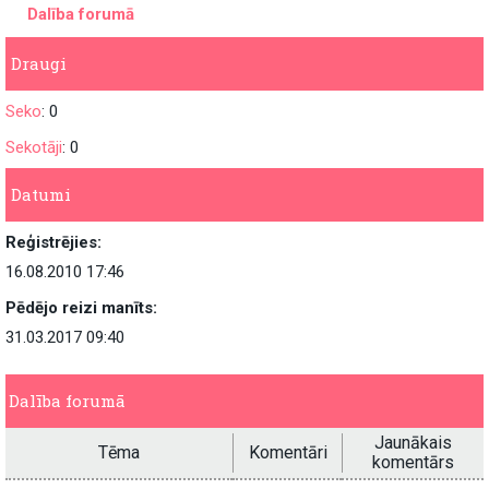
Dalība forumā
Draugi
Seko
: 0
Sekotāji
: 0
Datumi
Reģistrējies:
16.08.2010 17:46
Pēdējo reizi manīts:
31.03.2017 09:40
Dalība forumā
Jaunākais
Tēma
Komentāri
komentārs