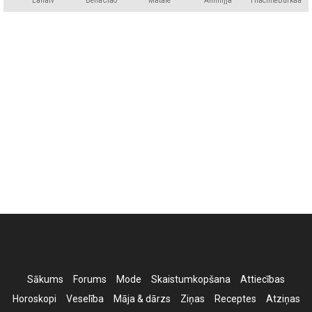
Lanalv
BellaCiao
Matale
Annnijja
HiacinteBurkaa
Sākums
Forums
Mode
Skaistumkopšana
Attiecības
Horoskopi
Veselība
Māja & dārzs
Ziņas
Receptes
Atziņas