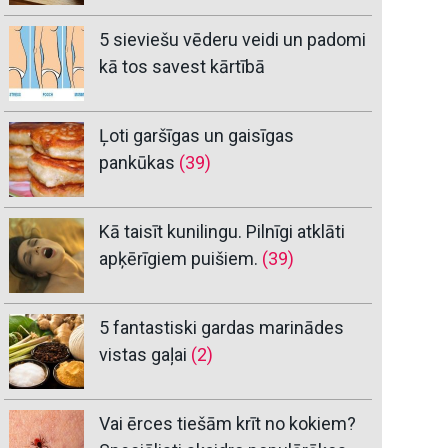
5 sieviešu vēderu veidi un padomi
kā tos savest kārtībā
Ļoti garšīgas un gaisīgas
pankūkas
(39)
Kā taisīt kunilingu. Pilnīgi atklāti
apķērīgiem puišiem.
(39)
5 fantastiski gardas marinādes
vistas gaļai
(2)
Vai ērces tiešām krīt no kokiem?