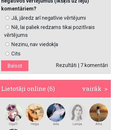
negatīvos vērtējumus (īkšķis uz leju)
komentāriem?
Jā, jāredz arī negatīvie vērtējumi
Nē, lai paliek redzams tikai pozitīvais
vērtējums
Nezinu, nav viedokļa
Cits
Rezultāti
|
7 komentāri
Lietotāji online (6)
vairāk >
OlgaTi
Helga
leda
Lampa
Altra
Andersson