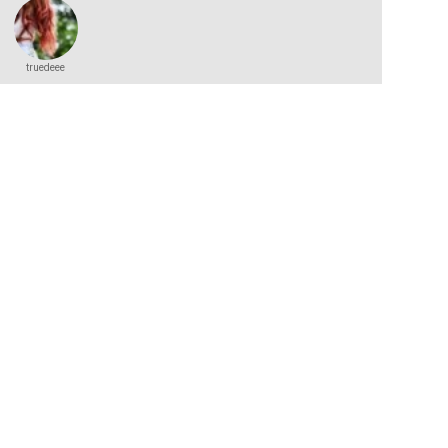
truedeee