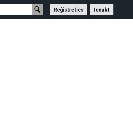
Reģistrēties
Ienākt