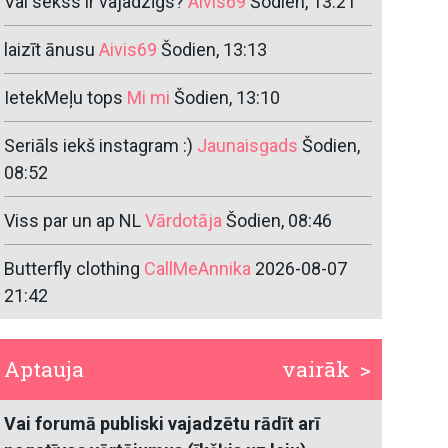
Vai sekss ir vajadzīgs?
Aivis69
Šodien, 13:21
laizīt ānusu
Aivis69
Šodien, 13:13
IetekMeļu tops
Mi mi
Šodien, 13:10
Seriāls iekš instagram :)
Jaunaisgads
Šodien,
08:52
Viss par un ap NL
Vārdotāja
Šodien, 08:46
Butterfly clothing
CallMeAnnika
2026-08-07
21:42
Aptauja
vairāk >
Vai forumā publiski vajadzētu rādīt arī