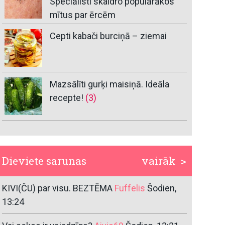
Speciālisti skaidro populārākos
mītus par ērcēm
Cepti kabači burciņā – ziemai
Mazsālīti gurķi maisiņā. Ideāla
recepte!
(3)
Dieviete sarunas
vairāk >
KIVI(ČU) par visu. BEZTĒMA
Fuffelis
Šodien,
13:24