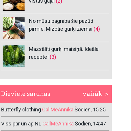
vistas gaļai
(2)
No mūsu pagraba šie pazūd
pirmie: Mizotie gurķi ziemai
(4)
Mazsālīti gurķi maisiņā. Ideāla
recepte!
(3)
Dieviete sarunas
vairāk >
Butterfly clothing
CallMeAnnika
Šodien, 15:25
Viss par un ap NL
CallMeAnnika
Šodien, 14:47