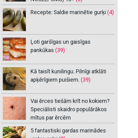
Recepte: Saldie marinētie gurķi
(4)
Ļoti garšīgas un gaisīgas
pankūkas
(39)
Kā taisīt kunilingu. Pilnīgi atklāti
apķērīgiem puišiem.
(39)
Vai ērces tiešām krīt no kokiem?
Speciālisti skaidro populārākos
mītus par ērcēm
5 fantastiski gardas marinādes