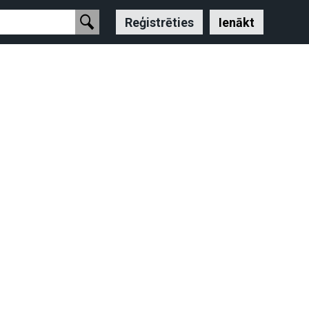
Reģistrēties
Ienākt