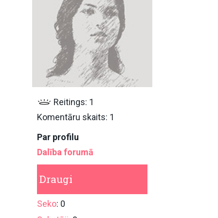
Reitings: 1
Komentāru skaits: 1
Par profilu
Dalība forumā
Draugi
Seko
: 0