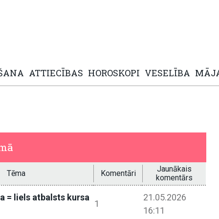
ŠANA
ATTIECĪBAS
HOROSKOPI
VESELĪBA
MĀJ
umā
Jaunākais
Tēma
Komentāri
komentārs
a = liels atbalsts kursa
21.05.2026
1
16:11