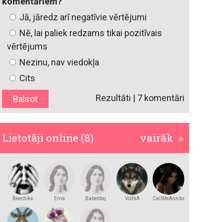
komentāriem?
Jā, jāredz arī negatīvie vērtējumi
Nē, lai paliek redzams tikai pozitīvais
vērtējums
Nezinu, nav viedokļa
Cits
Rezultāti
|
7 komentāri
Lietotāji online (8)
vairāk >
Beechiks
Erna
Babebbq
VolfaA
CallMeAnnika