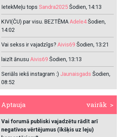
IetekMeļu tops
Sandra2025
Šodien, 14:13
KIVI(ČU) par visu. BEZTĒMA
Adele4
Šodien,
14:02
Vai sekss ir vajadzīgs?
Aivis69
Šodien, 13:21
laizīt ānusu
Aivis69
Šodien, 13:13
Seriāls iekš instagram :)
Jaunaisgads
Šodien,
08:52
Aptauja
vairāk >
Vai forumā publiski vajadzētu rādīt arī
negatīvos vērtējumus (īkšķis uz leju)