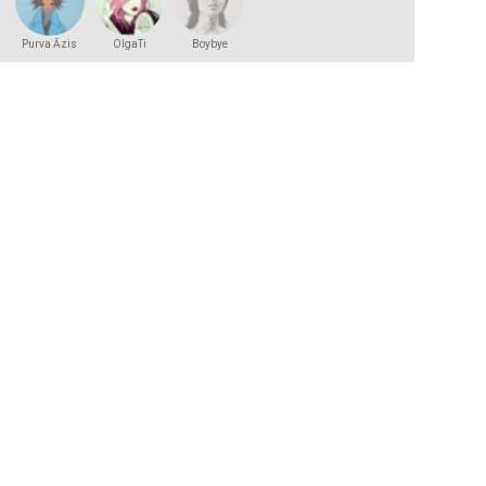
Purva Āzis
OlgaTi
Boybye