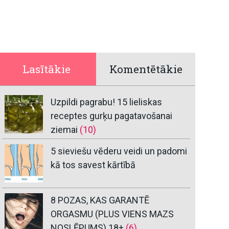
Lasītākie
Komentētākie
Uzpildi pagrabu! 15 lieliskas
receptes gurķu pagatavošanai
ziemai
(10)
5 sieviešu vēderu veidi un padomi
kā tos savest kārtībā
8 POZAS, KAS GARANTĒ
ORGASMU (PLUS VIENS MAZS
NOSLĒPUMS) 18+
(6)