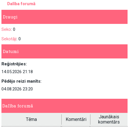
Dalība forumā
Draugi
Seko
: 0
Sekotāji
: 0
Datumi
Reģistrējies:
14.05.2026 21:18
Pēdējo reizi manīts:
04.08.2026 23:20
Dalība forumā
Jaunākais
Tēma
Komentāri
komentārs