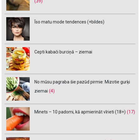
(39)
Īso matu mode tendences (+bildes)
Cepti kabači burciņā – ziemai
No mūsu pagraba šie pazūd pirmie: Mizotie gurķi
ziemai
(4)
Minets – 10 padomi, kā apmierināt vīrieti (18+)
(17)