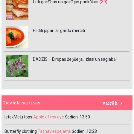
Ļoti garšīgas un gaisīgas pankūkas
(39)
Pildīti pipari ar gardu mērcīti
DADZIS – Eiropas žeņšeņs. Izlasi un saglabā!
Dieviete sarunas
vairāk >
IetekMeļu tops
Apple of my eye
Šodien, 13:50
Butterfly clothing
Tasnaviespejams
Šodien, 12:28