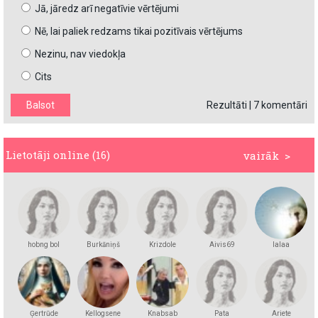
Jā, jāredz arī negatīvie vērtējumi
Nē, lai paliek redzams tikai pozitīvais vērtējums
Nezinu, nav viedokļa
Cits
Rezultāti
|
7 komentāri
Lietotāji online (16)
vairāk >
hobng bol
Burkāniņš
Krizdole
Aivis69
lalaa
Ģertrūde
Kellogsene
Knabsab
Pata
Ariete