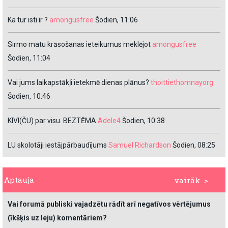
Ka tur isti ir ?
amongusfree
Šodien, 11:06
Sirmo matu krāsošanas ieteikumus meklējot
amongusfree
Šodien, 11:04
Vai jums laikapstākļi ietekmē dienas plānus?
thoittiethomnayorg
Šodien, 10:46
KIVI(ČU) par visu. BEZTĒMA
Adele4
Šodien, 10:38
LU skolotāji iestājpārbaudījums
Samuel Richardson
Šodien, 08:25
Aptauja
vairāk >
Vai forumā publiski vajadzētu rādīt arī negatīvos vērtējumus
(īkšķis uz leju) komentāriem?