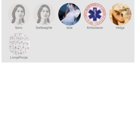
Sonic
Svetkueglite
leda
Ambulance
Helga
Andersson
LiivijaPiivija