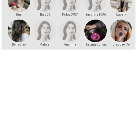
Diia
Hha363
Kirbis0987
Susurins1536
Lanalv
BellaCiao
Matale
Annnijja
HiacinteBurkaa
Draudzenīte