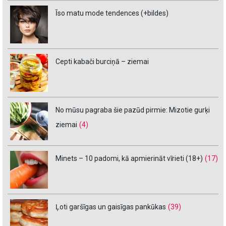
Īso matu mode tendences (+bildes)
Cepti kabači burciņā – ziemai
No mūsu pagraba šie pazūd pirmie: Mizotie gurķi
ziemai
(4)
Minets – 10 padomi, kā apmierināt vīrieti (18+)
(17)
Ļoti garšīgas un gaisīgas pankūkas
(39)