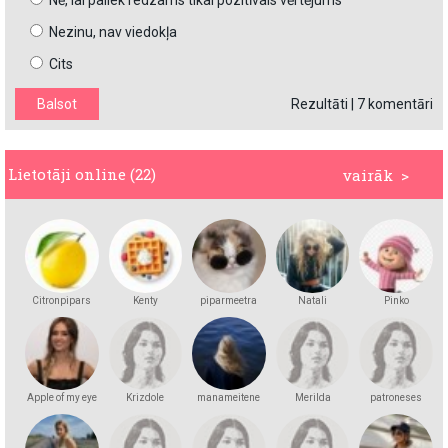
Nē, lai paliek redzams tikai pozitīvais vērtējums
Nezinu, nav viedokļa
Cits
Rezultāti
|
7 komentāri
Lietotāji online (22)
vairāk >
Citronpipars
Kenty
piparmeetra
Natali
Pinko
Apple of my eye
Krizdole
manameitene
Merilda
patroneses