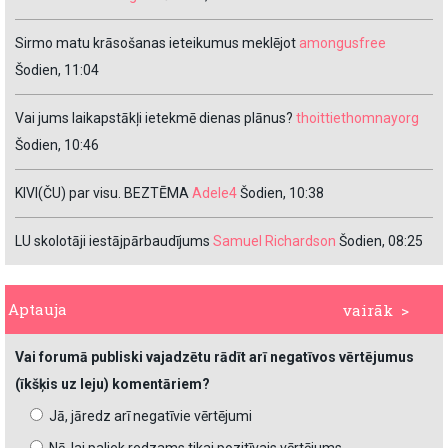
Sirmo matu krāsošanas ieteikumus meklējot
amongusfree
Šodien, 11:04
Vai jums laikapstākļi ietekmē dienas plānus?
thoittiethomnayorg
Šodien, 10:46
KIVI(ČU) par visu. BEZTĒMA
Adele4
Šodien, 10:38
LU skolotāji iestājpārbaudījums
Samuel Richardson
Šodien, 08:25
Aptauja
vairāk >
Vai forumā publiski vajadzētu rādīt arī negatīvos vērtējumus
(īkšķis uz leju) komentāriem?
Jā, jāredz arī negatīvie vērtējumi