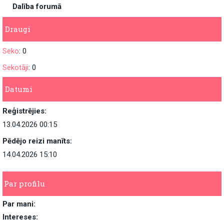
Dalība forumā
Draugi
Seko
: 0
Sekotāji
: 0
Datumi
Reģistrējies:
13.04.2026 00:15
Pēdējo reizi manīts:
14.04.2026 15:10
Par profilu
Par mani:
Intereses: