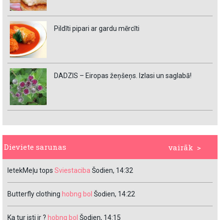
Pildīti pipari ar gardu mērcīti
DADZIS – Eiropas žeņšeņs. Izlasi un saglabā!
Dieviete sarunas
vairāk >
IetekMeļu tops
Sviestaciba
Šodien, 14:32
Butterfly clothing
hobng bol
Šodien, 14:22
Ka tur isti ir ?
hobng bol
Šodien, 14:15