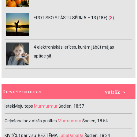
EROTISKO STĀSTU SĒRIJA – 13 (18+)
(3)
4 elektroniskās ierīces, kurām jābūt mājas
aptieciņā
Dieviete sarunas
vairāk >
IetekMeļu tops
Murmurmur
Šodien, 18:57
Ceļošana bez otrās pusītes
Murmurmur
Šodien, 18:54
KIVI(ČU) par visu. BEZTĒMA
LabaDabaDa
Šodien, 18:34