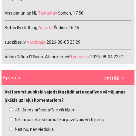
Viss par un ap NL
Tastastas
Šodien, 17:56
Butterfly clothing
Astarte
Šodien, 16:45
sudzibas.lv
Vārdotāja
2026-08-05 23:29
Ādas dīvāna tīrīšana. Atsauksmes!
Lyubimka
2026-08-04 22:01
Aptauja
vairāk >
Vai forumā publiski vajadzētu rādīt arī negatīvos vērtējumus
(īkšķis uz leju) komentāriem?
Jā, jāredz arī negatīvie vērtējumi
Nē, lai paliek redzams tikai pozitīvais vērtējums
Nezinu, nav viedokļa