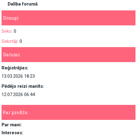
Dalība forumā
Draugi
Seko
: 0
Sekotāji
: 0
Datumi
Reģistrējies:
13.03.2026 18:23
Pēdējo reizi manīts:
12.07.2026 06:44
Par profilu
Par mani:
Intereses: