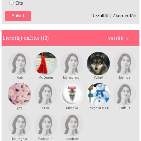
Cits
Rezultāti
|
7 komentāri
Lietotāji online (13)
vairāk >
Klač
Mc.Queen
Murmurmur
VolfaA
Merilda
yay
Erna
Mashka
Sniegavirs000
Fuffelis
Kakashka
Maltā gaļa
Stalkere Jr.
sandrute