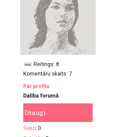
Reitings: 8
Komentāru skaits: 7
Par profilu
Dalība forumā
Draugi
Seko
: 0