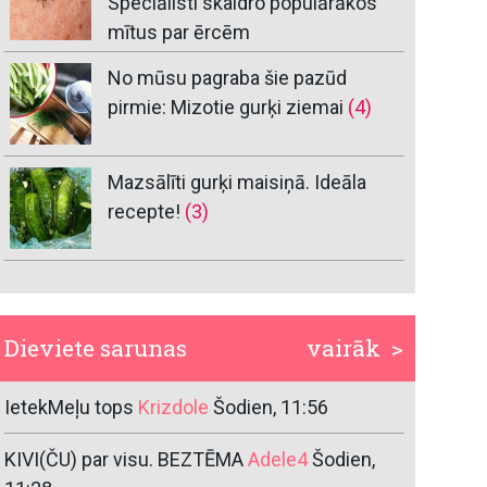
Speciālisti skaidro populārākos
mītus par ērcēm
No mūsu pagraba šie pazūd
pirmie: Mizotie gurķi ziemai
(4)
Mazsālīti gurķi maisiņā. Ideāla
recepte!
(3)
Dieviete sarunas
vairāk >
IetekMeļu tops
Krizdole
Šodien, 11:56
KIVI(ČU) par visu. BEZTĒMA
Adele4
Šodien,