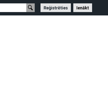
Reģistrēties
Ienākt