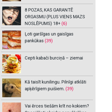
8 POZAS, KAS GARANTĒ
ORGASMU (PLUS VIENS MAZS
NOSLĒPUMS) 18+
(6)
Ļoti garšīgas un gaisīgas
pankūkas
(39)
Cepti kabači burciņā – ziemai
Kā taisīt kunilingu. Pilnīgi atklāti
apķērīgiem puišiem.
(39)
Vai ērces tiešām krīt no kokiem?