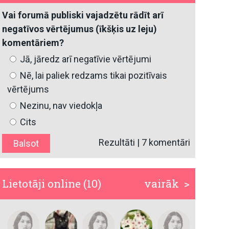
Vai forumā publiski vajadzētu rādīt arī
negatīvos vērtējumus (īkšķis uz leju)
komentāriem?
Jā, jāredz arī negatīvie vērtējumi
Nē, lai paliek redzams tikai pozitīvais
vērtējums
Nezinu, nav viedokļa
Cits
Rezultāti
|
7 komentāri
Lietotāji online (10)
vairāk >