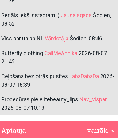
11:28
Seriāls iekš instagram :)
Jaunaisgads
Šodien,
08:52
Viss par un ap NL
Vārdotāja
Šodien, 08:46
Butterfly clothing
CallMeAnnika
2026-08-07
21:42
Ceļošana bez otrās pusītes
LabaDabaDa
2026-
08-07 18:39
Procedūras pie elitebeauty_lips
Nav_vispar
2026-08-07 10:13
Aptauja
vairāk >