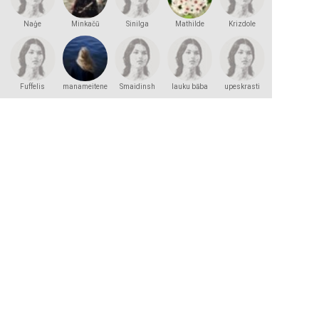
Naģe
Minkačū
Sinilga
Mathilde
Krizdole
Fuffelis
manameitene
Smaidinsh
lauku bāba
upeskrasti