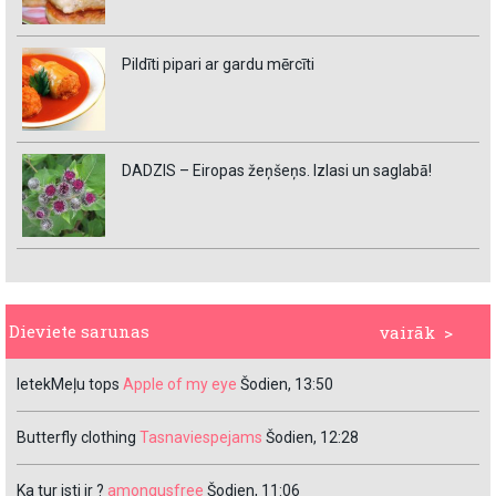
Pildīti pipari ar gardu mērcīti
DADZIS – Eiropas žeņšeņs. Izlasi un saglabā!
Dieviete sarunas
vairāk >
IetekMeļu tops
Apple of my eye
Šodien, 13:50
Butterfly clothing
Tasnaviespejams
Šodien, 12:28
Ka tur isti ir ?
amongusfree
Šodien, 11:06