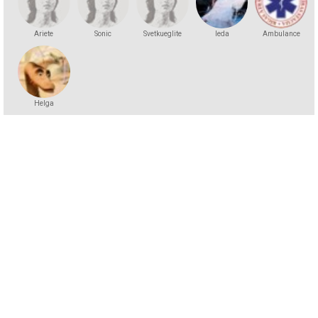
Ariete
Sonic
Svetkueglite
leda
Ambulance
Helga
Andersson