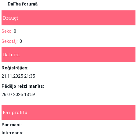
Dalība forumā
Draugi
Seko
: 0
Sekotāji
: 0
Datumi
Reģistrējies:
21.11.2025 21:35
Pēdējo reizi manīts:
26.07.2026 13:59
Par profilu
Par mani:
Intereses: