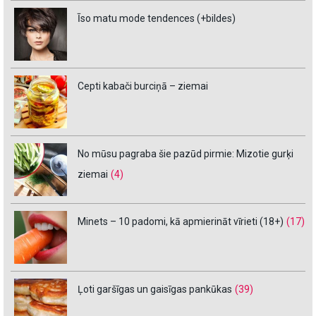
Īso matu mode tendences (+bildes)
Cepti kabači burciņā – ziemai
No mūsu pagraba šie pazūd pirmie: Mizotie gurķi
ziemai
(4)
Minets – 10 padomi, kā apmierināt vīrieti (18+)
(17)
Ļoti garšīgas un gaisīgas pankūkas
(39)