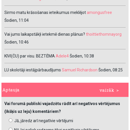
Sirmo matu krāsošanas ieteikumus meklējot
amongusfree
Šodien, 11:04
Vai jums laikapstākļi ietekmē dienas plānus?
thoittiethomnayorg
Šodien, 10:46
KIVI(ČU) par visu. BEZTĒMA
Adele4
Šodien, 10:38
LU skolotāji iestājpārbaudījums
Samuel Richardson
Šodien, 08:25
Aptauja
vairāk >
Vai forumā publiski vajadzētu rādīt arī negatīvos vērtējumus
(īkšķis uz leju) komentāriem?
Jā, jāredz arī negatīvie vērtējumi