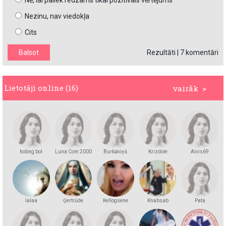
Nē, lai paliek redzams tikai pozitīvais vērtējums
Nezinu, nav viedokļa
Cits
Rezultāti
|
7 komentāri
Lietotāji online (16)
vairāk >
hobng bol
Luna Com 2000
Burkāniņš
Krizdole
Aivis69
lalaa
Ģertrūde
Kellogsene
Knabsab
Pata