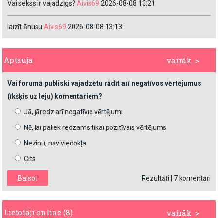
Vai sekss ir vajadzīgs?
Aivis69
2026-08-08 13:21
laizīt ānusu
Aivis69
2026-08-08 13:13
Aptauja
vairāk >
Vai forumā publiski vajadzētu rādīt arī negatīvos vērtējumus
(īkšķis uz leju) komentāriem?
Jā, jāredz arī negatīvie vērtējumi
Nē, lai paliek redzams tikai pozitīvais vērtējums
Nezinu, nav viedokļa
Cits
Rezultāti
|
7 komentāri
Lietotāji online (8)
vairāk >