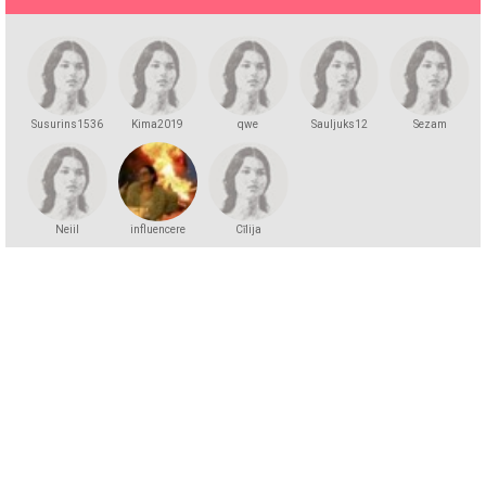
Susurins1536
Kima2019
qwe
Sauljuks12
Sezam
Neiil
influencere
Cīlija