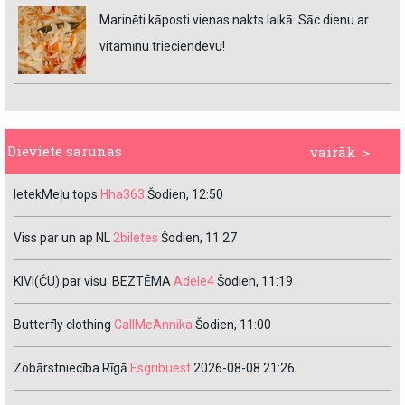
Marinēti kāposti vienas nakts laikā. Sāc dienu ar
vitamīnu trieciendevu!
Dieviete sarunas
vairāk >
IetekMeļu tops
Hha363
Šodien, 12:50
Viss par un ap NL
2biletes
Šodien, 11:27
KIVI(ČU) par visu. BEZTĒMA
Adele4
Šodien, 11:19
Butterfly clothing
CallMeAnnika
Šodien, 11:00
Zobārstniecība Rīgā
Esgribuest
2026-08-08 21:26