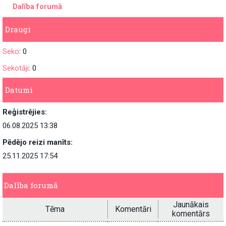
Dalība forumā
Draugi
Seko
: 0
Sekotāji
: 0
Datumi
Reģistrējies:
06.08.2025 13:38
Pēdējo reizi manīts:
25.11.2025 17:54
Dalība forumā
Jaunākais
Tēma
Komentāri
komentārs