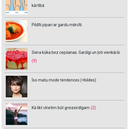
kārtībā
Pildīti pipari ar gardu mērcīti
Siera kūka bez cepšanas. Garšīgi un ļoti vienkārši
(9)
Īso matu mode tendences (+bildes)
Kā likt vīrietim būt greizsirdīgam
(2)