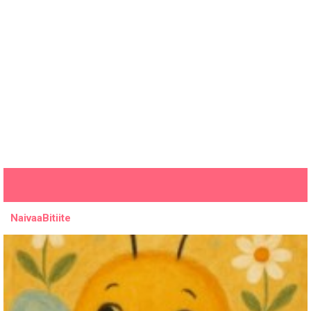
NaivaaBitiite