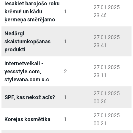
Iesakiet barojošo roku
27.01.2025
krēmu! un kādu
1
23:46
ķermeņa smērējamo
Nedārgi
27.01.2025
skaistumkopšanas
1
23:41
produkti
Internetveikali -
27.01.2025
yessstyle.com,
2
23:11
stylevana.com u.c
27.01.2025
SPF, kas nekož acīs?
1
00:26
27.01.2025
Korejas kosmētika
1
00:21