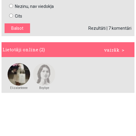
Nezinu, nav viedokļa
Cits
Rezultāti
|
7 komentāri
Lietotāji online (2)
vairāk >
Elizabeteeee
Boybye