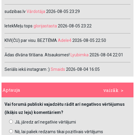
sudzibas.lv
Vārdotāja
2026-08-05 23:29
IetekMeļu tops
glorijastasta
2026-08-05 23:22
KIVI(ČU) par visu. BEZTĒMA
Adele4
2026-08-05 22:50
Ādas dīvāna tīrīšana. Atsauksmes!
Lyubimka
2026-08-04 22:01
Seriāls iekš instagram :)
Smaids
2026-08-04 16:05
Aptauja
vairāk >
Vai forumā publiski vajadzētu rādīt arī negatīvos vērtējumus
(īkšķis uz leju) komentāriem?
Jā, jāredz arī negatīvie vērtējumi
Nē, lai paliek redzams tikai pozitīvais vērtējums