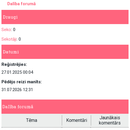
Dalība forumā
Draugi
Seko
: 0
Sekotāji
: 0
Datumi
Reģistrējies:
27.01.2025 00:04
Pēdējo reizi manīts:
31.07.2026 12:31
Dalība forumā
Jaunākais
Tēma
Komentāri
komentārs