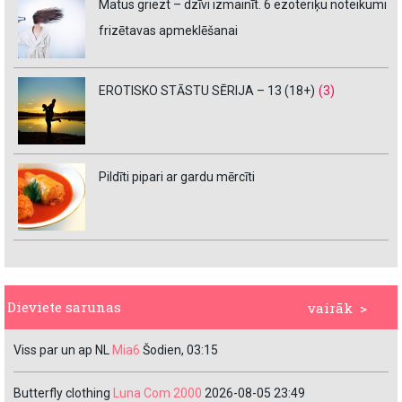
Matus griezt – dzīvi izmainīt. 6 ezoteriķu noteikumi
frizētavas apmeklēšanai
EROTISKO STĀSTU SĒRIJA – 13 (18+)
(3)
Pildīti pipari ar gardu mērcīti
Dieviete sarunas
vairāk >
Viss par un ap NL
Mia6
Šodien, 03:15
Butterfly clothing
Luna Com 2000
2026-08-05 23:49