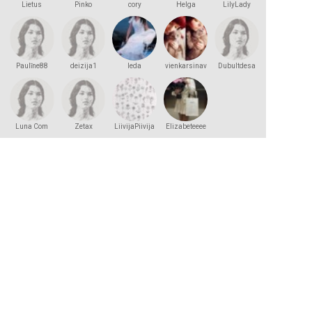
Lietus
Pinko
cory
Helga
LilyLady
Andersson
Paulīne88
deizija1
leda
vienkarsinav
Dubultdesa
Luna Com
Zetax
LiivijaPiivija
Elizabeteeee
2000