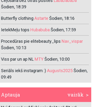
Ceļošana bez otrās pusītes
LabaDabaDa
Šodien, 18:39
Butterfly clothing
Astarte
Šodien, 18:16
IetekMeļu tops
Hubabuba
Šodien, 17:59
Procedūras pie elitebeauty_lips
Nav_vispar
Šodien, 10:13
Viss par un ap NL
MTY
Šodien, 10:00
Seriāls iekš instagram :)
Augusts2025
Šodien,
09:49
Aptauja
vairāk >