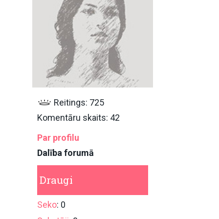
Reitings: 725
Komentāru skaits: 42
Par profilu
Dalība forumā
Draugi
Seko
: 0