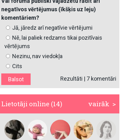
Vai forumā publiski vajadzētu rādīt arī
negatīvos vērtējumus (īkšķis uz leju)
komentāriem?
Jā, jāredz arī negatīvie vērtējumi
Nē, lai paliek redzams tikai pozitīvais
vērtējums
Nezinu, nav viedokļa
Cits
Rezultāti
|
7 komentāri
Lietotāji online (14)
vairāk >