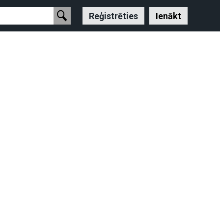
Reģistrēties
Ienākt