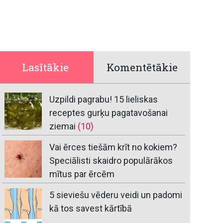
Lasītākie
Komentētākie
Uzpildi pagrabu! 15 lieliskas
receptes gurķu pagatavošanai
ziemai
(10)
Vai ērces tiešām krīt no kokiem?
Speciālisti skaidro populārākos
mītus par ērcēm
5 sieviešu vēderu veidi un padomi
kā tos savest kārtībā