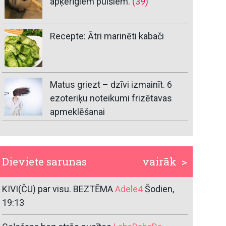
apķērīgiem puišiem.
(39)
Recepte: Ātri marinēti kabači
Matus griezt – dzīvi izmainīt. 6
ezoteriķu noteikumi frizētavas
apmeklēšanai
Dieviete sarunas
vairāk >
KIVI(ČU) par visu. BEZTĒMA
Adele4
Šodien,
19:13