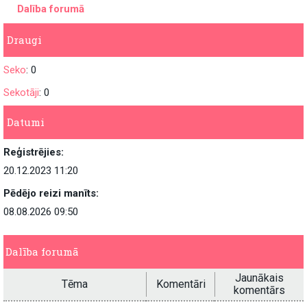
Dalība forumā
Draugi
Seko
: 0
Sekotāji
: 0
Datumi
Reģistrējies:
20.12.2023 11:20
Pēdējo reizi manīts:
08.08.2026 09:50
Dalība forumā
Jaunākais
Tēma
Komentāri
komentārs