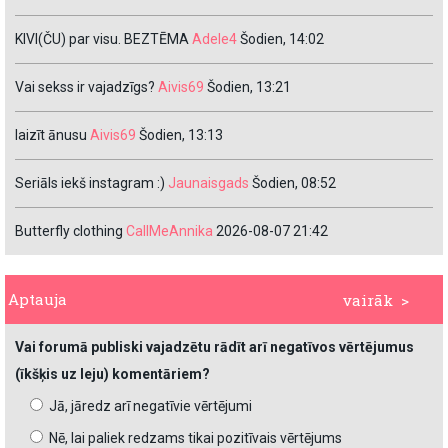
KIVI(ČU) par visu. BEZTĒMA
Adele4
Šodien, 14:02
Vai sekss ir vajadzīgs?
Aivis69
Šodien, 13:21
laizīt ānusu
Aivis69
Šodien, 13:13
Seriāls iekš instagram :)
Jaunaisgads
Šodien, 08:52
Butterfly clothing
CallMeAnnika
2026-08-07 21:42
Aptauja
vairāk >
Vai forumā publiski vajadzētu rādīt arī negatīvos vērtējumus
(īkšķis uz leju) komentāriem?
Jā, jāredz arī negatīvie vērtējumi
Nē, lai paliek redzams tikai pozitīvais vērtējums