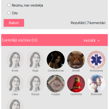
Nezinu, nav viedokļa
Cits
Rezultāti
|
7 komentāri
Lietotāji online (11)
vairāk >
Ariete
Naģe
CallMeAnnika
AmieB
Ambulance
Likeu
Boybye
Huppoo
Castorella
Bonecutie