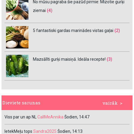
No mūsu pagraba šie pazūd pirmie: Mizotie gurķi
ziemai
(4)
5 fantastiski gardas marinādes vistas gaļai
(2)
Mazsālīti gurķi maisiņā. Ideāla recepte!
(3)
Dieviete sarunas
vairāk >
Viss par un ap NL
CallMeAnnika
Šodien, 14:47
IetekMeļu tops
Sandra2025
Šodien, 14:13