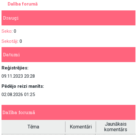
Dalība forumā
Draugi
Seko
: 0
Sekotāji
: 0
Datumi
Reģistrējies:
09.11.2023 20:28
Pēdējo reizi manīts:
02.08.2026 01:25
Dalība forumā
Jaunākais
Tēma
Komentāri
komentārs