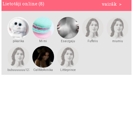
Lietotāji online (8)
vairāk >
pikarika
Mi mi
Esaizgaju
Fuffelis
miumiu
bubuuuuuuu123
CallMeAnnika
Littleprince