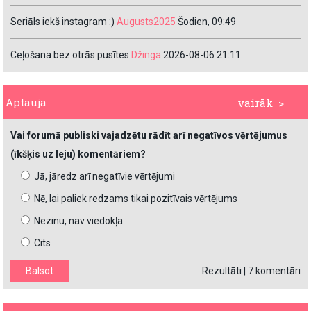
Seriāls iekš instagram :)
Augusts2025
Šodien, 09:49
Ceļošana bez otrās pusītes
Džinga
2026-08-06 21:11
Aptauja
vairāk >
Vai forumā publiski vajadzētu rādīt arī negatīvos vērtējumus
(īkšķis uz leju) komentāriem?
Jā, jāredz arī negatīvie vērtējumi
Nē, lai paliek redzams tikai pozitīvais vērtējums
Nezinu, nav viedokļa
Cits
Rezultāti
|
7 komentāri