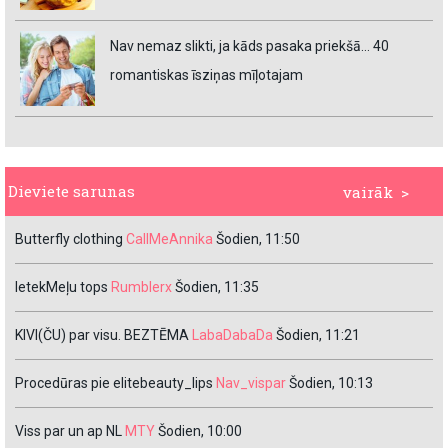
Nav nemaz slikti, ja kāds pasaka priekšā… 40
romantiskas īsziņas mīļotajam
Dieviete sarunas
vairāk >
Butterfly clothing
CallMeAnnika
Šodien, 11:50
IetekMeļu tops
Rumblerx
Šodien, 11:35
KIVI(ČU) par visu. BEZTĒMA
LabaDabaDa
Šodien, 11:21
Procedūras pie elitebeauty_lips
Nav_vispar
Šodien, 10:13
Viss par un ap NL
MTY
Šodien, 10:00