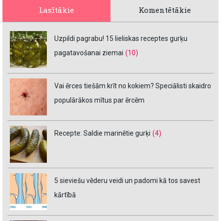
Lasītākie
Komentētākie
Uzpildi pagrabu! 15 lieliskas receptes gurķu
pagatavošanai ziemai
(10)
Vai ērces tiešām krīt no kokiem? Speciālisti skaidro
populārākos mītus par ērcēm
Recepte: Saldie marinētie gurķi
(4)
5 sieviešu vēderu veidi un padomi kā tos savest
kārtībā