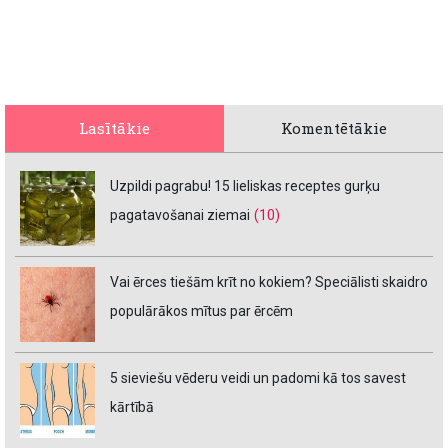
Lasītākie
Komentētākie
Uzpildi pagrabu! 15 lieliskas receptes gurķu
pagatavošanai ziemai
(10)
Vai ērces tiešām krīt no kokiem? Speciālisti skaidro
populārākos mītus par ērcēm
5 sieviešu vēderu veidi un padomi kā tos savest
kārtībā