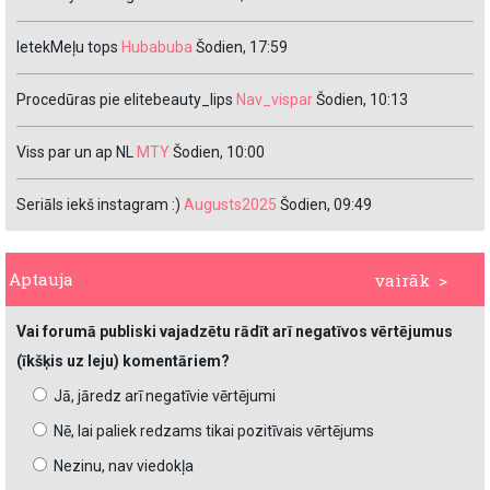
IetekMeļu tops
Hubabuba
Šodien, 17:59
Procedūras pie elitebeauty_lips
Nav_vispar
Šodien, 10:13
Viss par un ap NL
MTY
Šodien, 10:00
Seriāls iekš instagram :)
Augusts2025
Šodien, 09:49
Aptauja
vairāk >
Vai forumā publiski vajadzētu rādīt arī negatīvos vērtējumus
(īkšķis uz leju) komentāriem?
Jā, jāredz arī negatīvie vērtējumi
Nē, lai paliek redzams tikai pozitīvais vērtējums
Nezinu, nav viedokļa