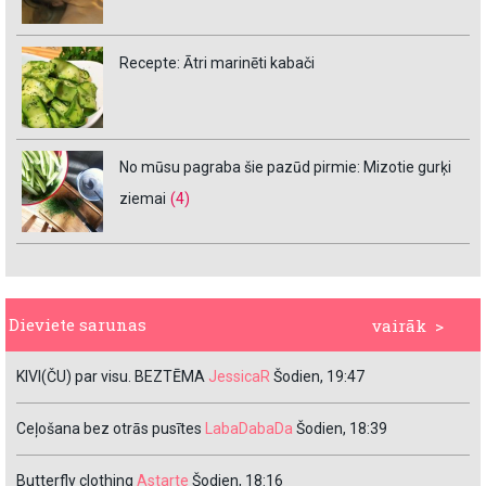
Recepte: Ātri marinēti kabači
No mūsu pagraba šie pazūd pirmie: Mizotie gurķi
ziemai
(4)
Dieviete sarunas
vairāk >
KIVI(ČU) par visu. BEZTĒMA
JessicaR
Šodien, 19:47
Ceļošana bez otrās pusītes
LabaDabaDa
Šodien, 18:39
Butterfly clothing
Astarte
Šodien, 18:16