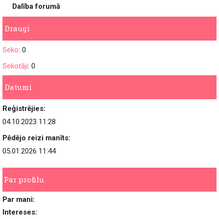
Dalība forumā
Draugi
Seko
: 0
Sekotāji
: 0
Datumi
Reģistrējies:
04.10.2023 11:28
Pēdējo reizi manīts:
05.01.2026 11:44
Par profilu
Par mani:
Intereses: