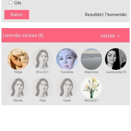
Cits
Rezultāti
|
7 komentāri
Lietotāji online (9)
vairāk >
Helga
Brivs321
Tusnelda
Magnolija
saulespukje18
Andersson
Ranika
Pata
lvaaa
Rēzija221