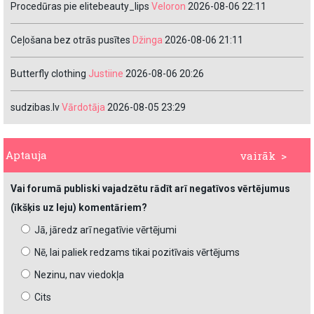
Procedūras pie elitebeauty_lips
Veloron
2026-08-06 22:11
Ceļošana bez otrās pusītes
Džinga
2026-08-06 21:11
Butterfly clothing
Justiine
2026-08-06 20:26
sudzibas.lv
Vārdotāja
2026-08-05 23:29
Aptauja
vairāk >
Vai forumā publiski vajadzētu rādīt arī negatīvos vērtējumus
(īkšķis uz leju) komentāriem?
Jā, jāredz arī negatīvie vērtējumi
Nē, lai paliek redzams tikai pozitīvais vērtējums
Nezinu, nav viedokļa
Cits