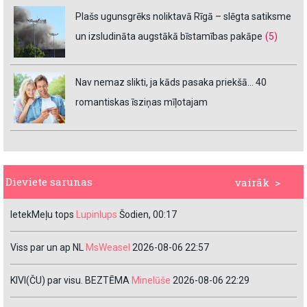
Plašs ugunsgrēks noliktavā Rīgā – slēgta satiksme
un izsludināta augstākā bīstamības pakāpe
(5)
Nav nemaz slikti, ja kāds pasaka priekšā… 40
romantiskas īsziņas mīļotajam
Dieviete sarunas
vairāk >
IetekMeļu tops
Lupinlups
Šodien, 00:17
Viss par un ap NL
MsWeasel
2026-08-06 22:57
KIVI(ČU) par visu. BEZTĒMA
Minelūše
2026-08-06 22:29