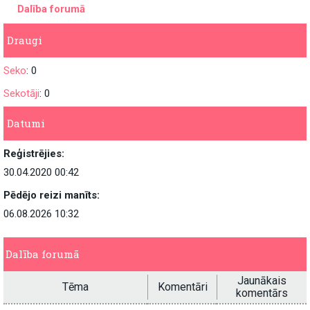
Dalība forumā
Draugi
Seko
: 0
Sekotāji
: 0
Datumi
Reģistrējies:
30.04.2020 00:42
Pēdējo reizi manīts:
06.08.2026 10:32
Dalība forumā
Jaunākais
Tēma
Komentāri
komentārs