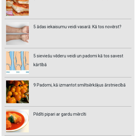
5 ādas iekaisumu veidi vasarā: Kā tos novērst?
5 sieviešu vēderu veidi un padomi kā tos savest
kārtībā
9 Padomi, kā izmantot smiltsērkšķus ārstniecībā
Pildīti pipari ar gardu mērcīti