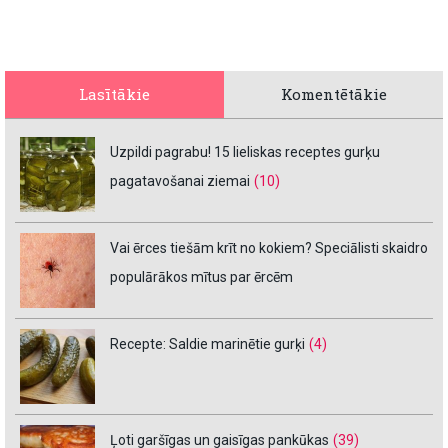
Lasītākie
Komentētākie
Uzpildi pagrabu! 15 lieliskas receptes gurķu
pagatavošanai ziemai
(10)
Vai ērces tiešām krīt no kokiem? Speciālisti skaidro
populārākos mītus par ērcēm
Recepte: Saldie marinētie gurķi
(4)
Ļoti garšīgas un gaisīgas pankūkas
(39)