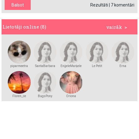
Rezultāti
|
7 komentāri
Lietotāji online (8)
vairāk >
piparmeetra
SantaBarbara
EnģeleMarķele
Le Petit
Erna
Floren_ce
BugsPony
Oriona