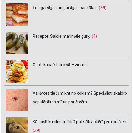
Ļoti garšīgas un gaisīgas pankūkas
(39)
Recepte: Saldie marinētie gurķi
(4)
Cepti kabači burciņā – ziemai
Vai ērces tiešām krīt no kokiem? Speciālisti skaidro
populārākos mītus par ērcēm
Kā taisīt kunilingu. Pilnīgi atklāti apķērīgiem puišiem.
(39)