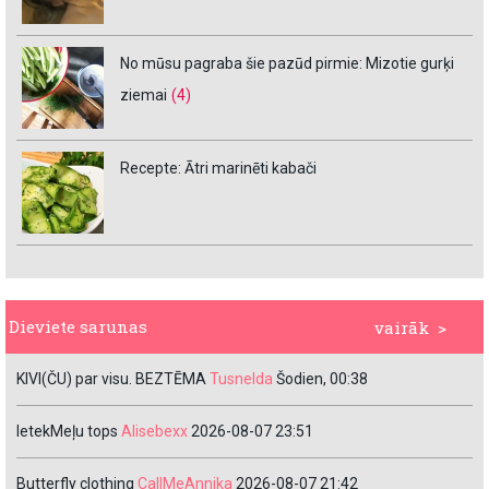
No mūsu pagraba šie pazūd pirmie: Mizotie gurķi
ziemai
(4)
Recepte: Ātri marinēti kabači
Dieviete sarunas
vairāk >
KIVI(ČU) par visu. BEZTĒMA
Tusnelda
Šodien, 00:38
IetekMeļu tops
Alisebexx
2026-08-07 23:51
Butterfly clothing
CallMeAnnika
2026-08-07 21:42