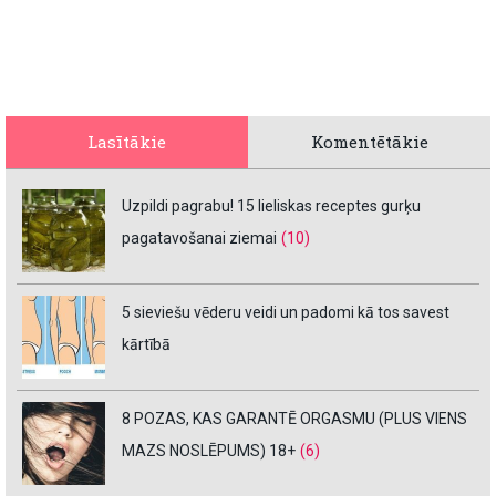
Lasītākie
Komentētākie
Uzpildi pagrabu! 15 lieliskas receptes gurķu
pagatavošanai ziemai
(10)
5 sieviešu vēderu veidi un padomi kā tos savest
kārtībā
8 POZAS, KAS GARANTĒ ORGASMU (PLUS VIENS
MAZS NOSLĒPUMS) 18+
(6)