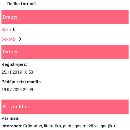
Dalība forumā
Draugi
Seko
: 0
Sekotāji
: 0
Datumi
Reģistrējies:
25.11.2019 10:53
Pēdējo reizi manīts:
19.07.2026 22:49
Par profilu
Par mani:
Intereses:
Grāmatas, literatūra, pastaigas mežā vai gar jūru.