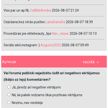
Viss par un ap NL
CallMeAnnika
2026-08-07 21:24
Ceļošana bez otrās pusītes
LabaDabaDa
2026-08-07 18:39
Procedūras pie elitebeauty_lips
Nav_vispar
2026-08-07 10:13
Seriāls iekš instagram :)
Augusts2025
2026-08-07 09:49
Aptauja
vairāk >
Vai forumā publiski vajadzētu rādīt arī negatīvos vērtējumus
(īkšķis uz leju) komentāriem?
Jā, jāredz arī negatīvie vērtējumi
Nē, lai paliek redzams tikai pozitīvais vērtējums
Nezinu, nav viedokļa