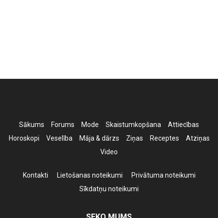
Sākums
Forums
Mode
Skaistumkopšana
Attiecības
Horoskopi
Veselība
Māja & dārzs
Ziņas
Receptes
Atziņas
Video
Kontakti
Lietošanas noteikumi
Privātuma noteikumi
Sīkdatņu noteikumi
SEKO MUMS