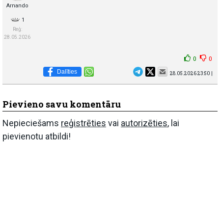
Arnando
1
Reģ:
28.05.2026
0
0
Dalīties
28.05.2026 23:50 |
Pievieno savu komentāru
Nepieciešams
reģistrēties
vai
autorizēties
, lai
pievienotu atbildi!