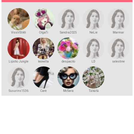
VissIrSlikti
OlgaTi
Sandra2025
NeLie
Marmar
Lipstic Jungle
leonella
despacito
LD
selestine
Susurins1536
Care
McSara
Tā kā tā