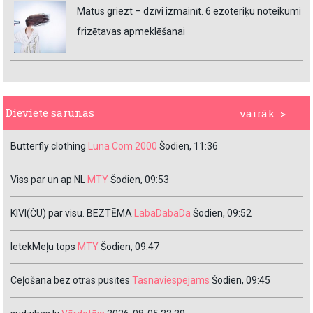
Matus griezt – dzīvi izmainīt. 6 ezoteriķu noteikumi
frizētavas apmeklēšanai
Dieviete sarunas
vairāk >
Butterfly clothing
Luna Com 2000
Šodien, 11:36
Viss par un ap NL
MTY
Šodien, 09:53
KIVI(ČU) par visu. BEZTĒMA
LabaDabaDa
Šodien, 09:52
IetekMeļu tops
MTY
Šodien, 09:47
Ceļošana bez otrās pusītes
Tasnaviespejams
Šodien, 09:45