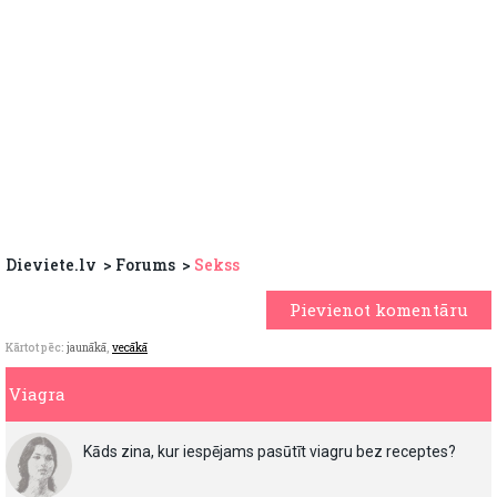
Dieviete.lv
Forums
Sekss
Pievienot komentāru
Kārtot pēc:
jaunākā
,
vecākā
Viagra
Kāds zina, kur iespējams pasūtīt viagru bez receptes?