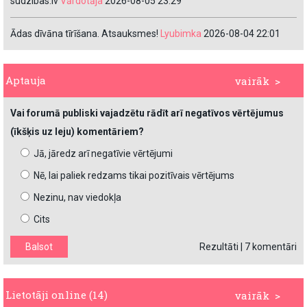
sudzibas.lv
Vārdotāja
2026-08-05 23:29
Ādas dīvāna tīrīšana. Atsauksmes!
Lyubimka
2026-08-04 22:01
Aptauja
vairāk >
Vai forumā publiski vajadzētu rādīt arī negatīvos vērtējumus
(īkšķis uz leju) komentāriem?
Jā, jāredz arī negatīvie vērtējumi
Nē, lai paliek redzams tikai pozitīvais vērtējums
Nezinu, nav viedokļa
Cits
Rezultāti
|
7 komentāri
Lietotāji online (14)
vairāk >