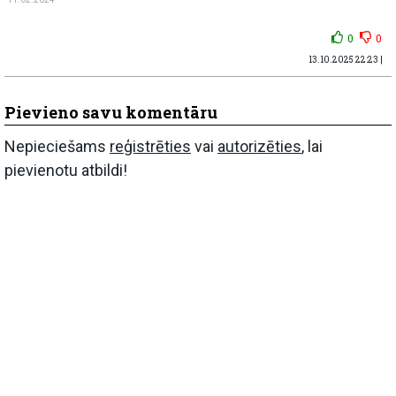
0
0
13.10.2025 22:23 |
Pievieno savu komentāru
Nepieciešams
reģistrēties
vai
autorizēties
, lai
pievienotu atbildi!