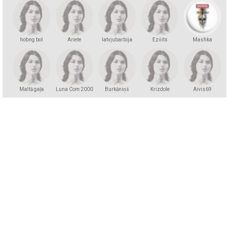
hobng bol
Ariete
latvjubarbija
Eziiits
Mashka
Kakashka
Maltā gaļa
Luna Com 2000
Burkāniņš
Krizdole
Aivis69