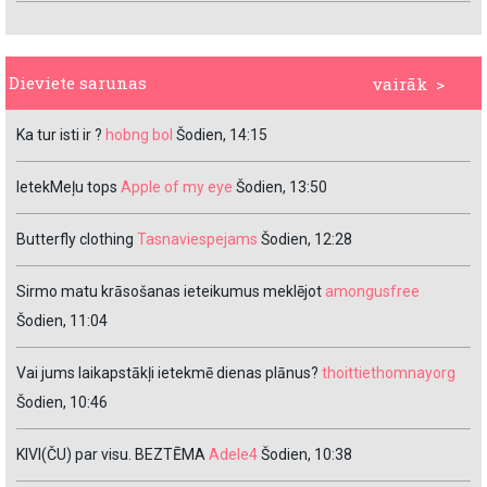
Dieviete sarunas
vairāk >
Ka tur isti ir ?
hobng bol
Šodien, 14:15
IetekMeļu tops
Apple of my eye
Šodien, 13:50
Butterfly clothing
Tasnaviespejams
Šodien, 12:28
Sirmo matu krāsošanas ieteikumus meklējot
amongusfree
Šodien, 11:04
Vai jums laikapstākļi ietekmē dienas plānus?
thoittiethomnayorg
Šodien, 10:46
KIVI(ČU) par visu. BEZTĒMA
Adele4
Šodien, 10:38