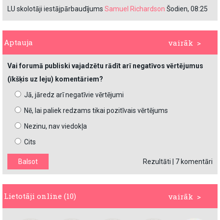
LU skolotāji iestājpārbaudījums
Samuel Richardson
Šodien, 08:25
Aptauja
vairāk >
Vai forumā publiski vajadzētu rādīt arī negatīvos vērtējumus
(īkšķis uz leju) komentāriem?
Jā, jāredz arī negatīvie vērtējumi
Nē, lai paliek redzams tikai pozitīvais vērtējums
Nezinu, nav viedokļa
Cits
Rezultāti
|
7 komentāri
Lietotāji online (10)
vairāk >