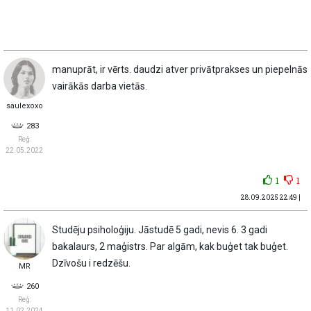
manuprāt, ir vērts. daudzi atver privātprakses un piepelnās
vairākās darba vietās.
saulexoxo
283
Reģ:
22.05.2022
1
1
28.09.2025 22:49 |
Studēju psiholoģiju. Jāstudē 5 gadi, nevis 6. 3 gadi
bakalaurs, 2 maģistrs. Par algām, kak buģet tak buģet.
Dzīvošu i redzēšu.
MR
260
Reģ:
11.02.2024