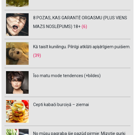
8 POZAS, KAS GARANTĒ ORGASMU (PLUS VIENS
MAZS NOSLĒPUMS) 18+
(6)
Kā taisīt kunilingu. Pilnīgi atklāti apķērīgiem puišiem.
(39)
Īso matu mode tendences (+bildes)
Cepti kabači burciņā – ziemai
No mūsu pagraba šie pazūd pirmie: Mizotie gurķi