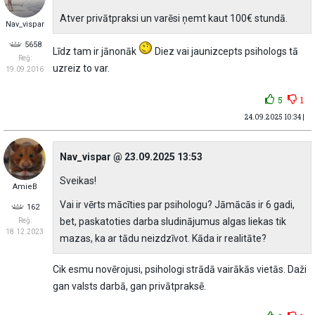
Atver privātpraksi un varēsi ņemt kaut 100€ stundā.
Nav_vispar
5658
Līdz tam ir jānonāk
Diez vai jaunizcepts psihologs tā
Reģ:
uzreiz to var.
19.09.2016
5
1
24.09.2025 10:34 |
Nav_vispar @ 23.09.2025 13:53
Sveikas!
AmieB
Vai ir vērts mācīties par psihologu? Jāmācās ir 6 gadi,
162
bet, paskatoties darba sludinājumus algas liekas tik
Reģ:
18.12.2023
mazas, ka ar tādu neizdzīvot. Kāda ir realitāte?
Cik esmu novērojusi, psihologi strādā vairākās vietās. Daži
gan valsts darbā, gan privātpraksē.