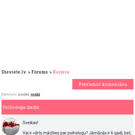
Dieviete.lv
Forums
Karjera
Pievienot komentāru
Kārtot pēc:
jaunākā
,
vecākā
Psihologa darbs
Sveikas!
Vai ir vērts mācīties par psihologu? Jāmācās ir 6 gadi, bet,