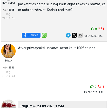
Nav_vispar
paskatoties darba sludinājumus algas liekas tik mazas, ka
ar tādu neizdzīvot. Kāda ir realitāte?
5658
Reģ:
19.09.2016
0
1
Dalīties
23.09.2025 13:53 |
Atver privātpraksi un varēsi ņemt kaut 100€ stundā.
Dizzy
2536
Reģ:
31.01.2023
0
5
23.09.2025 17:44 |
Pilgrim @ 23.09.2025 17:44