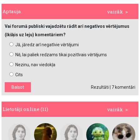
Aptauja
vairāk >
Vai forumā publiski vajadzētu rādīt arī negatīvos vērtējumus
(īkšķis uz leju) komentāriem?
Jā, jāredz arī negatīvie vērtējumi
Nē, lai paliek redzams tikai pozitīvais vērtējums
Nezinu, nav viedokļa
Cits
Rezultāti
|
7 komentāri
Lietotāji online (11)
vairāk >