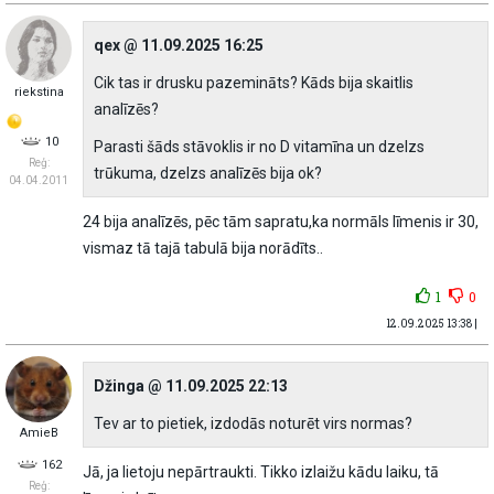
qex @ 11.09.2025 16:25
Cik tas ir drusku pazemināts? Kāds bija skaitlis
riekstina
analīzēs?
10
Parasti šāds stāvoklis ir no D vitamīna un dzelzs
Reģ:
trūkuma, dzelzs analīzēs bija ok?
04.04.2011
24 bija analīzēs, pēc tām sapratu,ka normāls līmenis ir 30,
vismaz tā tajā tabulā bija norādīts..
1
0
12.09.2025 13:38 |
Džinga @ 11.09.2025 22:13
Tev ar to pietiek, izdodās noturēt virs normas?
AmieB
162
Jā, ja lietoju nepārtraukti. Tikko izlaižu kādu laiku, tā
Reģ: