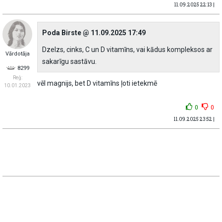
11.09.2025 22:13 |
Poda Birste @ 11.09.2025 17:49
Dzelzs, cinks, C un D vitamīns, vai kādus kompleksos ar
Vārdotāja
sakarīgu sastāvu.
8299
Reģ:
vēl magnijs, bet D vitamīns ļoti ietekmē
10.01.2023
0
0
11.09.2025 23:52 |