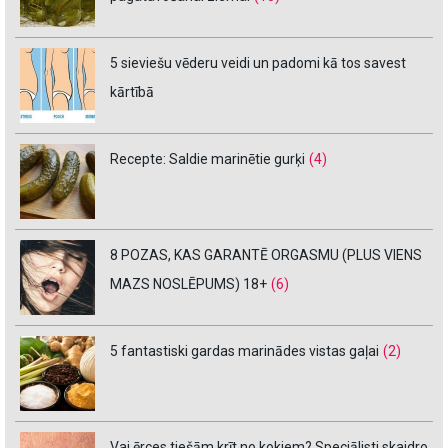
5 sieviešu vēderu veidi un padomi kā tos savest
kārtībā
Recepte: Saldie marinētie gurķi
(4)
8 POZAS, KAS GARANTĒ ORGASMU (PLUS VIENS
MAZS NOSLĒPUMS) 18+
(6)
5 fantastiski gardas marinādes vistas gaļai
(2)
Vai ērces tiešām krīt no kokiem? Speciālisti skaidro