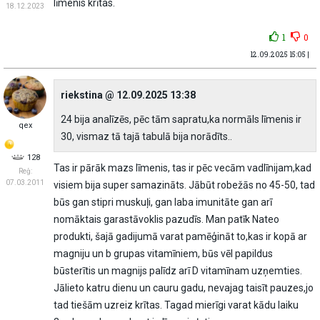
līmenis krītas.
18.12.2023
1
0
12.09.2025 15:05 |
riekstina @ 12.09.2025 13:38
24 bija analīzēs, pēc tām sapratu,ka normāls līmenis ir
qex
30, vismaz tā tajā tabulā bija norādīts..
128
Tas ir pārāk mazs līmenis, tas ir pēc vecām vadlīnijam,kad
Reģ:
07.03.2011
visiem bija super samazināts. Jābūt robežās no 45-50, tad
būs gan stipri muskuļi, gan laba imunitāte gan arī
nomāktais garastāvoklis pazudīs. Man patīk Nateo
produkti, šajā gadijumā varat pamēģināt to,kas ir kopā ar
magniju un b grupas vitamīniem, būs vēl papildus
būsterītis un magnijs palīdz arī D vitamīnam uzņemties.
Jālieto katru dienu un cauru gadu, nevajag taisīt pauzes,jo
tad tiešām uzreiz krītas. Tagad mierīgi varat kādu laiku