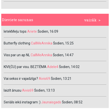
Dieviete sarunas
vairāk >
IetekMeļu tops
Ariete
Šodien, 16:09
Butterfly clothing
CallMeAnnika
Šodien, 15:25
Viss par un ap NL
CallMeAnnika
Šodien, 14:47
KIVI(ČU) par visu. BEZTĒMA
Adele4
Šodien, 14:02
Vai sekss ir vajadzīgs?
Aivis69
Šodien, 13:21
laizīt ānusu
Aivis69
Šodien, 13:13
Seriāls iekš instagram :)
Jaunaisgads
Šodien, 08:52