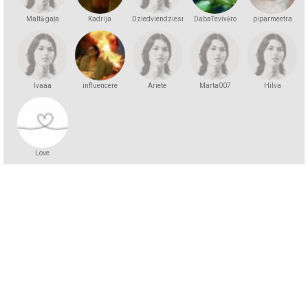
Maltā gaļa
Kadrija
Dziedviendziesmiņa
DabaTevivēro
piparmeetra
lvaaa
influencere
Ariete
Marta007
Hilva
Love