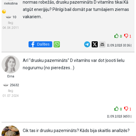
normas robežās, drusku pazemināts D vitamīns tikai.Kā
riekstina
atgūt enerģiju? Pilnīgi bail domāt par tumšajiem ziemas
vakariem..
10
Reģ:
04.04.2011
0
1
Dalīties
11.09.2025 10:16 |
Arī "drusku pazemināts" D vitamīns var dot ļoooti lielu
nogurumu (no pieredzes...)
Erna
25632
Reģ:
01.07.2024
0
1
11.09.2025 14:50 |
Cik tas ir drusku pazemināts? Kāds bija skaitlis analīzēs?