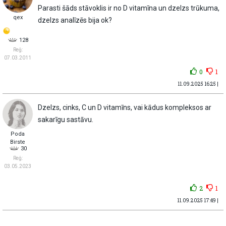
Parasti šāds stāvoklis ir no D vitamīna un dzelzs trūkuma,
qex
dzelzs analīzēs bija ok?
128
Reģ:
07.03.2011
0
1
11.09.2025 16:25 |
Dzelzs, cinks, C un D vitamīns, vai kādus kompleksos ar
sakarīgu sastāvu.
Poda
Birste
30
Reģ:
03.05.2023
2
1
11.09.2025 17:49 |