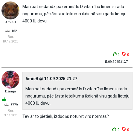
Man pat nedaudz pazemināts D vitamīna līmenis rada
nogurumu, pēc ārsta ieteikuma ikdienā visu gadu lietoju
4000 IU devu.
AmieB
162
Reģ:
18.12.2023
1
0
11.09.2025 21:27 |
AmieB @ 11.09.2025 21:27
Man pat nedaudz pazemināts D vitamīna līmenis rada
Džinga
nogurumu, pēc ārsta ieteikuma ikdienā visu gadu lietoju
4000 IU devu.
3779
Reģ:
03.11.2023
Tev ar to pietiek, izdodās noturēt virs normas?
0
0