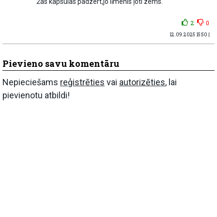
2as kapsulas padzert,jo līmenis ļoti zems.
2
0
12.09.2025 15:50 |
Pievieno savu komentāru
Nepieciešams
reģistrēties
vai
autorizēties
, lai
pievienotu atbildi!