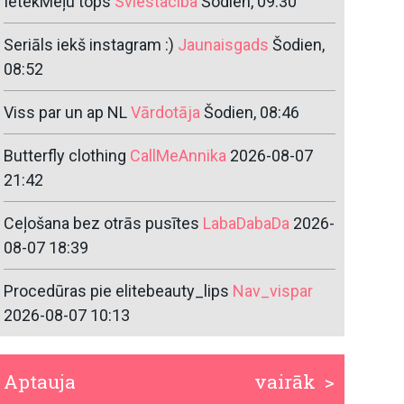
IetekMeļu tops
Sviestaciba
Šodien, 09:30
Seriāls iekš instagram :)
Jaunaisgads
Šodien,
08:52
Viss par un ap NL
Vārdotāja
Šodien, 08:46
Butterfly clothing
CallMeAnnika
2026-08-07
21:42
Ceļošana bez otrās pusītes
LabaDabaDa
2026-
08-07 18:39
Procedūras pie elitebeauty_lips
Nav_vispar
2026-08-07 10:13
Aptauja
vairāk >