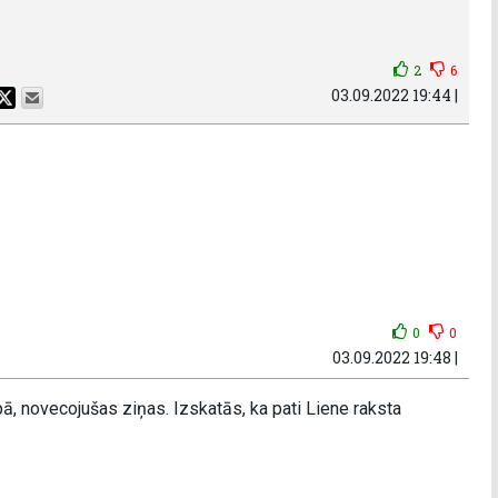
2
6
03.09.2022 19:44 |
0
0
03.09.2022 19:48 |
pā, novecojušas ziņas. Izskatās, ka pati Liene raksta