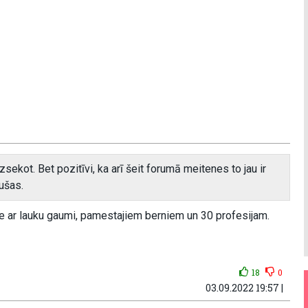
sekot. Bet pozitīvi, ka arī šeit forumā meitenes to jau ir
jušas.
iece ar lauku gaumi, pamestajiem berniem un 30 profesijam.
18
0
03.09.2022 19:57 |