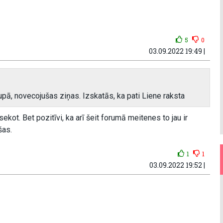
5
0
03.09.2022 19:49 |
rupā, novecojušas ziņas. Izskatās, ka pati Liene raksta
ekot. Bet pozitīvi, ka arī šeit forumā meitenes to jau ir
šas.
1
1
03.09.2022 19:52 |