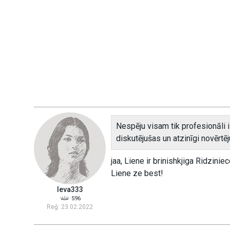
Nespēju visam tik profesionāli iz
diskutējušas un atzinīgi novērtē
jaa, Liene ir brinishkjiga Ridzin
Liene ze best!
Ieva333
596
Reģ: 23.02.2022