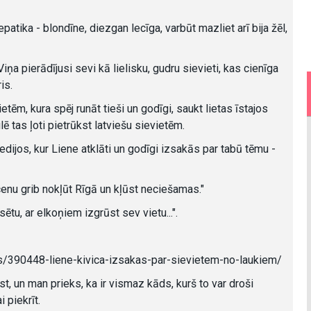
tika - blondīne, diezgan lecīga, varbūt mazliet arī bija žēl,
iņa pierādījusi sevi kā lielisku, gudru sievieti, kas cienīga
is.
ietēm, kura spēj runāt tieši un godīgi, saukt lietas īstajos
 tas ļoti pietrūkst latviešu sievietēm.
edijos, kur Liene atklāti un godīgi izsakās par tabū tēmu -
 cenu grib nokļūt Rīgā un kļūst neciešamas."
lsētu, ar elkoņiem izgrūst sev vietu...".
bas/390448-liene-kivica-izsakas-par-sievietem-no-laukiem/
ist, un man prieks, ka ir vismaz kāds, kurš to var droši
i piekrīt.