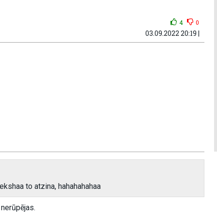
4
0
03.09.2022 20:19 |
riekshaa to atzina, hahahahahaa
 nerūpējas.