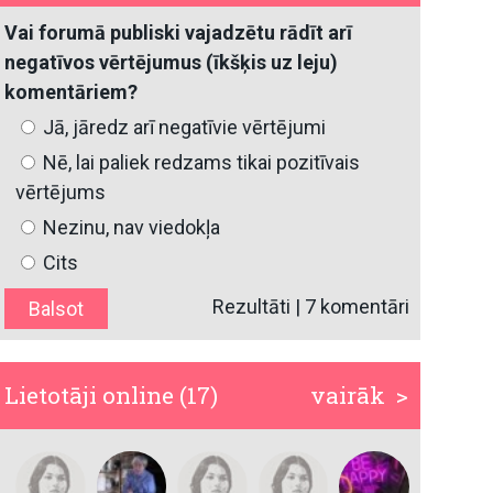
Vai forumā publiski vajadzētu rādīt arī
negatīvos vērtējumus (īkšķis uz leju)
komentāriem?
Jā, jāredz arī negatīvie vērtējumi
Nē, lai paliek redzams tikai pozitīvais
vērtējums
Nezinu, nav viedokļa
Cits
Rezultāti
|
7 komentāri
Lietotāji online (17)
vairāk >