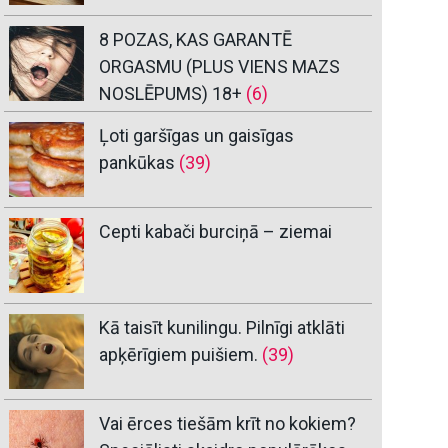
8 POZAS, KAS GARANTĒ
ORGASMU (PLUS VIENS MAZS
NOSLĒPUMS) 18+
(6)
Ļoti garšīgas un gaisīgas
pankūkas
(39)
Cepti kabači burciņā – ziemai
Kā taisīt kunilingu. Pilnīgi atklāti
apķērīgiem puišiem.
(39)
Vai ērces tiešām krīt no kokiem?