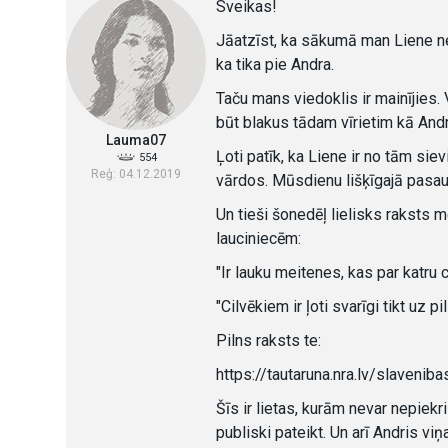
Sveikas!
Jāatzīst, ka sākumā man Liene nepa
ka tika pie Andra.
Taču mans viedoklis ir mainījies. V
būt blakus tādam vīrietim kā Andr
Lauma07
Ļoti patīk, ka Liene ir no tām siev
554
Reģ: 04.12.2019
vārdos. Mūsdienu lišķīgajā pasaulē
Un tieši šonedēļ lielisks raksts m
lauciniecēm:
"Ir lauku meitenes, kas par katru
"Cilvēkiem ir ļoti svarīgi tikt uz pi
Pilns raksts te:
https://tautaruna.nra.lv/slaveni
Šīs ir lietas, kurām nevar nepiekr
publiski pateikt. Un arī Andris viņa