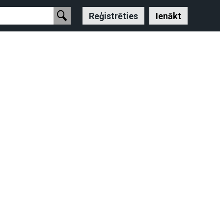
Reģistrēties
Ienākt