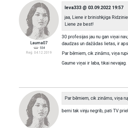
Ieva333 @ 03.09.2022 19:57
jaa, Liene ir brinishkjiga Ridzi
Liene ze best!
30 profesijas jau nu gan viņai nav,
Lauma07
daudzas un dažādas lietas, ir ap
554
Reģ: 04.12.2019
Par bērniem, cik zināms, viņa rup
Gaume viņai ir laba, tikai nevajag.
Par bērniem, cik zināms, viņa ru
berni tak vinju negrib, pati TV pr