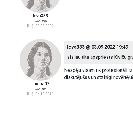
Ieva333
596
Reģ: 23.02.2022
Ieva333 @ 03.09.2022 19:49
sis jau tika apspriests Kiviču g
Nespēju visam tik profesionāli izs
diskutējušas un atzinīgi novērtēju
Lauma07
554
Reģ: 04.12.2019