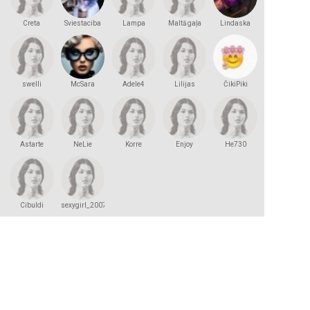
Creta
Sviestaciba
Lampa
Maltā gaļa
Lindaska
swelli
McSara
Adele4
Lilijas
ČikiPiki
Astarte
NeLie
Korre
Enjoy
He730
Cibuldi
sexygirl_2007