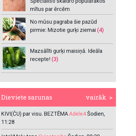
Speciālisti skaidro populārākos
mītus par ērcēm
No mūsu pagraba šie pazūd
pirmie: Mizotie gurķi ziemai
(4)
Mazsālīti gurķi maisiņā. Ideāla
recepte!
(3)
Dieviete sarunas
vairāk >
KIVI(ČU) par visu. BEZTĒMA
Adele4
Šodien,
11:28