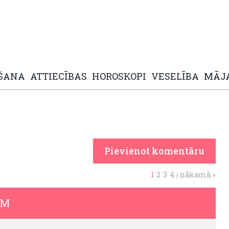
ŠANA
ATTIECĪBAS
HOROSKOPI
VESELĪBA
MĀJ
Pievienot komentāru
1
2
3
4
nākamā »
|
ĒM