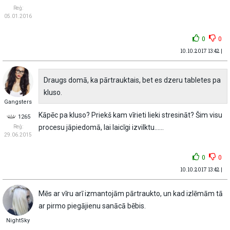
Reģ:
05.01.2016
0
0
10.10.2017 13:42 |
Draugs domā, ka pārtrauktais, bet es dzeru tabletes pa
kluso.
Gangsters
Kāpēc pa kluso? Priekš kam vīrieti lieki stresināt? Šim visu
1265
procesu jāpiedomā, lai laicīgi izvilktu......
Reģ:
29.06.2015
0
0
10.10.2017 13:42 |
Mēs ar vīru arī izmantojām pārtraukto, un kad izlēmām tā
ar pirmo piegājienu sanācā bēbis.
NightSky