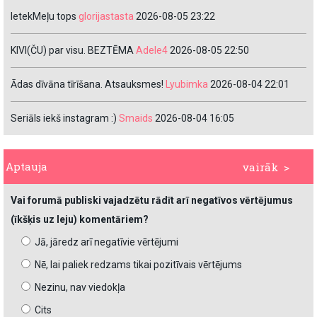
IetekMeļu tops
glorijastasta
2026-08-05 23:22
KIVI(ČU) par visu. BEZTĒMA
Adele4
2026-08-05 22:50
Ādas dīvāna tīrīšana. Atsauksmes!
Lyubimka
2026-08-04 22:01
Seriāls iekš instagram :)
Smaids
2026-08-04 16:05
Aptauja
vairāk >
Vai forumā publiski vajadzētu rādīt arī negatīvos vērtējumus
(īkšķis uz leju) komentāriem?
Jā, jāredz arī negatīvie vērtējumi
Nē, lai paliek redzams tikai pozitīvais vērtējums
Nezinu, nav viedokļa
Cits