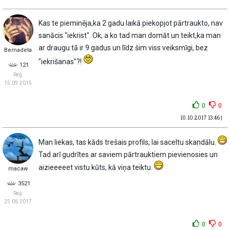
Kas te pieminēja,ka 2 gadu laikā piekopjot pārtraukto, nav
sanācis "iekrist". Ok, a ko tad man domāt un teikt,ka man
ar draugu tā ir 9 gadus un līdz šim viss veiksmīgi, bez
Bernadeta
"iekrišanas"?!
121
Reģ:
15.09.2015
0
0
10.10.2017 13:46 |
Man liekas, tas kāds trešais profils, lai saceltu skandālu.
Tad arī gudrītes ar saviem pārtrauktiem pievienosies un
aizieeeeet vistu kūts, kā viņa teiktu.
macaw
3521
Reģ:
25.06.2017
0
0