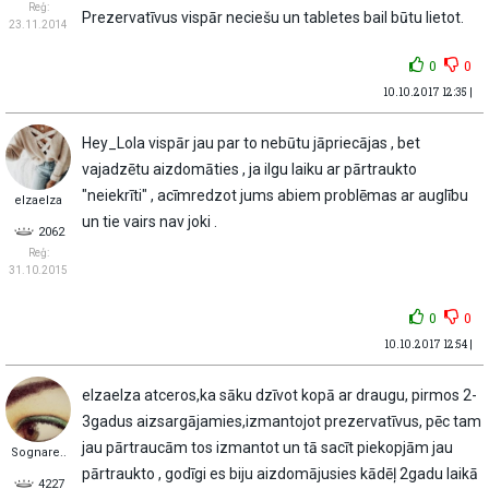
Reģ:
Prezervatīvus vispār neciešu un tabletes bail būtu lietot.
23.11.2014
0
0
10.10.2017 12:35 |
Hey_Lola vispār jau par to nebūtu jāpriecājas , bet
vajadzētu aizdomāties , ja ilgu laiku ar pārtraukto
"neiekrīti" , acīmredzot jums abiem problēmas ar auglību
elzaelza
un tie vairs nav joki .
2062
Reģ:
31.10.2015
0
0
10.10.2017 12:54 |
elzaelza atceros,ka sāku dzīvot kopā ar draugu, pirmos 2-
3gadus aizsargājamies,izmantojot prezervatīvus, pēc tam
jau pārtraucām tos izmantot un tā sacīt piekopjām jau
Sognare..
pārtraukto , godīgi es biju aizdomājusies kādēļ 2gadu laikā
4227