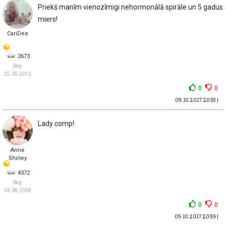
Priekš manīm vienozīmigi nehormonālā spirāle un 5 gadus
miers!
CariDee
2673
Reģ:
25.05.2012
0
0
09.10.2017 20:55 |
Lady comp!
Anne
Shirley
4372
Reģ:
03.08.2009
0
0
09.10.2017 20:59 |