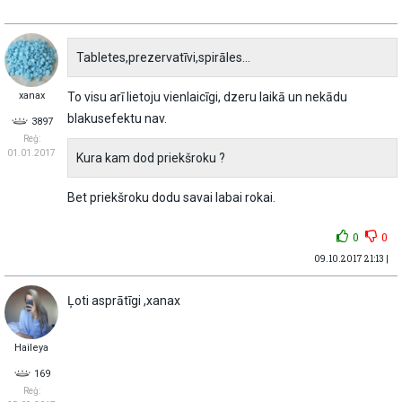
Tabletes,prezervatīvi,spirāles...
xanax
To visu arī lietoju vienlaicīgi, dzeru laikā un nekādu
blakusefektu nav.
3897
Reģ:
01.01.2017
Kura kam dod priekšroku ?
Bet priekšroku dodu savai labai rokai.
0
0
09.10.2017 21:13 |
Ļoti asprātīgi ,xanax
Haileya
169
Reģ: