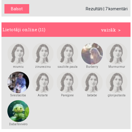
Rezultāti
|
7 komentāri
Lietotāji online (11)
vairāk >
miumiu
zinunezinu
sauliiite.paula
Burberry
Murmurmur
Sviestaciba
Astarte
Pareģone
bebebe
glorijastasta
DabaTevivēro