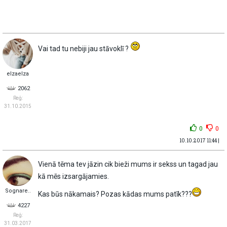
Vai tad tu nebiji jau stāvoklī ?
elzaelza
2062
Reģ:
31.10.2015
0
0
10.10.2017 11:44 |
Vienā tēma tev jāzin cik bieži mums ir sekss un tagad jau
kā mēs izsargājamies.
Sognare..
Kas būs nākamais? Pozas kādas mums patīk???
4227
Reģ:
31.03.2017