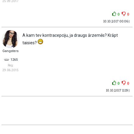
25.09.2017
0
0
10.10.2017 00:06 |
A kam tev kontracepciju, ja draugs ārzemēs? Krāpt
taisies?
Gangsters
1265
Reģ:
29.06.2015
0
0
10.10.2017 11:19 |