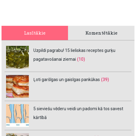
Lasītākie
Komentētākie
Uzpildi pagrabu! 15 lieliskas receptes gurķu
pagatavošanai ziemai
(10)
Ļoti garšīgas un gaisīgas pankūkas
(39)
5 sieviešu vēderu veidi un padomi kā tos savest
kārtībā