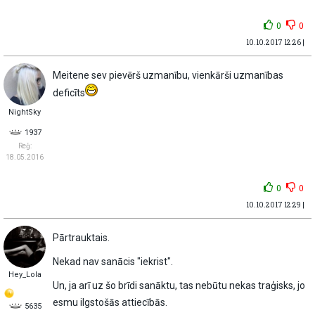
0
0
10.10.2017 12:26 |
Meitene sev pievērš uzmanību, vienkārši uzmanības
deficīts
NightSky
1937
Reģ:
18.05.2016
0
0
10.10.2017 12:29 |
Pārtrauktais.
Nekad nav sanācis "iekrist".
Hey_Lola
Un, ja arī uz šo brīdi sanāktu, tas nebūtu nekas traģisks, jo
esmu ilgstošās attiecībās.
5635