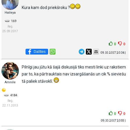
Kura kam dod priekšroku ?
Haileya
169
Reģ:
25.09.2017
0
0
Dalīties
09.10.2017 20:34 |
Pilnīgi jau jūtu kā šajā diskusijā tiks mesti linki uz rakstiem
par to, ka pārtrauktais nav izsargāšanās un cik % sieviešu
tā paliek stāvoklī.
Amnile
4184
Reģ:
22.11.2013
0
0
09.10.2017 20:55 |