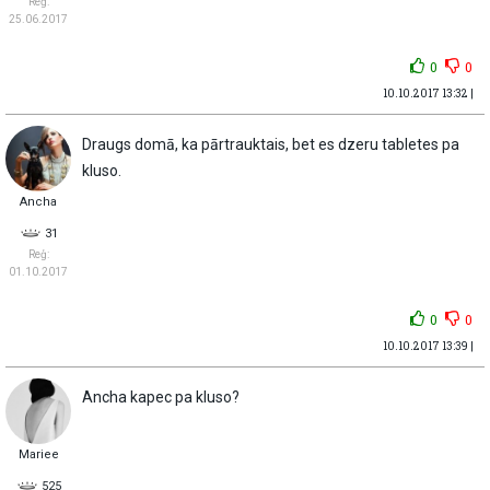
Reģ:
25.06.2017
0
0
10.10.2017 13:32 |
Draugs domā, ka pārtrauktais, bet es dzeru tabletes pa
kluso.
Ancha
31
Reģ:
01.10.2017
0
0
10.10.2017 13:39 |
Ancha kapec pa kluso?
Mariee
525