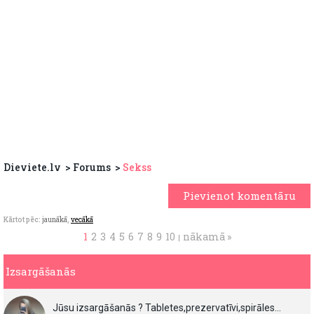
Dieviete.lv
Forums
Sekss
Pievienot komentāru
Kārtot pēc:
jaunākā
,
vecākā
1
2
3
4
5
6
7
8
9
10
nākamā »
|
Izsargāšanās
Jūsu izsargāšanās ? Tabletes,prezervatīvi,spirāles...