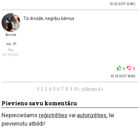
10.10.2017 13:49 |
Tā drošāk, negribu bērnus
Ancha
31
Reģ:
01.10.2017
0
0
10.10.2017 14:14 |
1
2
3
4
5
6
7
8
9
10
nākamā »
|
Pievieno savu komentāru
Nepieciešams
reģistrēties
vai
autorizēties
, lai
pievienotu atbildi!