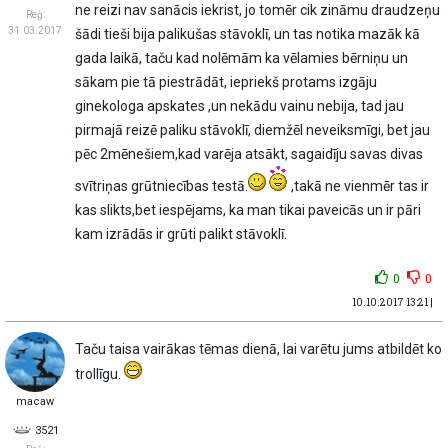
ne reizi nav sanācis iekrist, jo tomēr cik zināmu draudzeņu
Reģ:
31.03.2017
šādi tieši bija palikušas stāvoklī, un tas notika mazāk kā
gada laikā, taču kad nolēmām ka vēlamies bērniņu un
sākam pie tā piestrādāt, iepriekš protams izgāju
ginekologa apskates ,un nekādu vainu nebija, tad jau
pirmajā reizē paliku stāvoklī, diemžēl neveiksmīgi, bet jau
pēc 2mēnešiem,kad varēja atsākt, sagaidīju savas divas
svītriņas grūtniecības testā.
,takā ne vienmēr tas ir
kas slikts,bet iespējams, ka man tikai paveicās un ir pāri
kam izrādās ir grūti palikt stāvoklī.
0
0
10.10.2017 13:21 |
Taču taisa vairākas tēmas dienā, lai varētu jums atbildēt ko
trollīgu.
macaw
3521