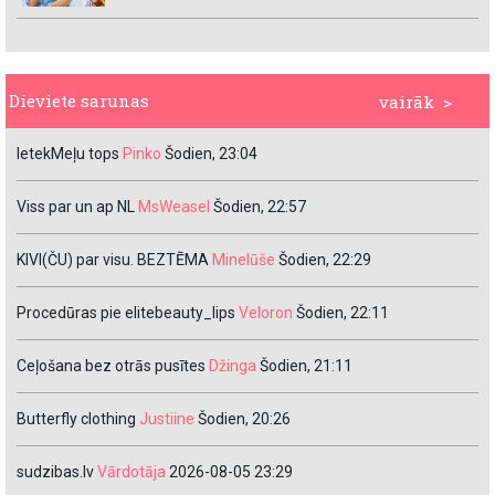
Dieviete sarunas
vairāk >
IetekMeļu tops
Pinko
Šodien, 23:04
Viss par un ap NL
MsWeasel
Šodien, 22:57
KIVI(ČU) par visu. BEZTĒMA
Minelūše
Šodien, 22:29
Procedūras pie elitebeauty_lips
Veloron
Šodien, 22:11
Ceļošana bez otrās pusītes
Džinga
Šodien, 21:11
Butterfly clothing
Justiine
Šodien, 20:26
sudzibas.lv
Vārdotāja
2026-08-05 23:29