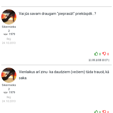
Vai jūs savam draugam "pieprasāt" priekšspēli...?
Sikernieks
2
1979
Reģ:
24.10.2013
0
0
21.05.2015 10:17 |
Vienlaikus arī zinu- ka daudziem (večiem) tāda traucē, kā
saka.
Sikernieks
2
1979
Reģ:
24.10.2013
0
0