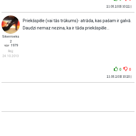
21.05.2015 10:22 |
Priekšspēle (vai tās trūkums)- atrāda, kas pašam ir galvā.
Daudzi nemaz nezina, ka ir tāda priekšspēle...
Sikernieks
2
1979
Reģ:
24.10.2013
0
0
21.05.2015 10:25 |