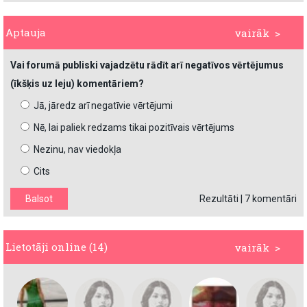
Aptauja
vairāk >
Vai forumā publiski vajadzētu rādīt arī negatīvos vērtējumus
(īkšķis uz leju) komentāriem?
Jā, jāredz arī negatīvie vērtējumi
Nē, lai paliek redzams tikai pozitīvais vērtējums
Nezinu, nav viedokļa
Cits
Rezultāti
|
7 komentāri
Lietotāji online (14)
vairāk >