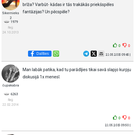
brīža? Varbūt- kādas ir tās trakākās priekšspēles
fantāzijas? Un pēcspēle?
Sikernieks
2
1979
Reģ:
24.10.2013
0
0
Dalīties
21.05.2015 09:45 |
Man labāk patika, kad tu parādījies tikai savā slapjo kurpju
diskusijā 1x menesī.
čupakabra
6263
Reģ:
22.02.2014
0
0
21.05.2015 09:50 |