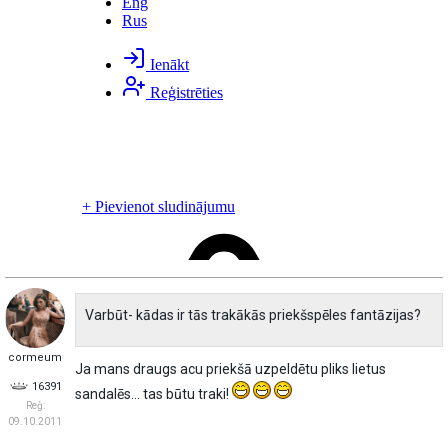
Varbūt- kādas ir tās trakākās priekšspēles fantāzijas?
cormeum
Ja mans draugs acu priekšā uzpeldētu pliks lietus
16391
sandalēs... tas būtu traki!
Reģ:
09.10.2011