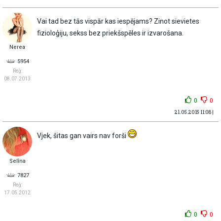
Vai tad bez tās vispār kas iespējams? Zinot sievietes
fizioloģiju, sekss bez priekšspēles ir izvarošana.
Nerea
5954
Reģ:
08.07.2013
0
0
21.05.2015 11:08 |
Vjek, šitas gan vairs nav forši
Selīna
7827
Reģ:
17.05.2012
0
0