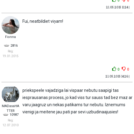
0
0
21.05.2015 11:24 |
Fui, neatbildiet viņam!
Fionna
2816
Reģ:
19.01.2015
0
0
21.05.2015 14:26 |
priekspeele vajadziga lai vispaar nebutu saapigi tas
iesprausanas process, jo kad viss tur sauss tad bez maz ar
varu jaagruz un nekas patikams tur nebutu. Iznemums
MADasaHA
TTER
vienigi ja meitene jau pati par sevi uzbudinaajusies!
10987
Reģ:
12.07.2010