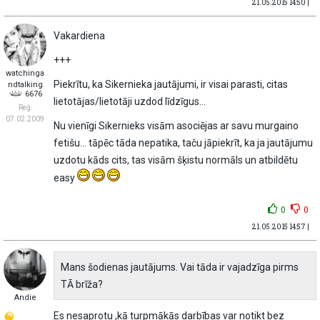
21.05.2015 14:50 |
Vakardiena
+++
watchinga
Piekrītu, ka Sikernieka jautājumi, ir visai parasti, citas
ndtalking
6676
lietotājas/lietotāji uzdod līdzīgus...
Reģ:
07.02.2009
Nu vienīgi Sikernieks visām asociējas ar savu murgaino
fetišu... tāpēc tāda nepatika, taču jāpiekrīt, ka ja jautājumu
uzdotu kāds cits, tas visām šķistu normāls un atbildētu
easy
0
0
21.05.2015 14:57 |
Mans šodienas jautājums. Vai tāda ir vajadzīga pirms
TĀ brīža?
Andie
Es nesaprotu ,kā turpmākās darbības var notikt bez