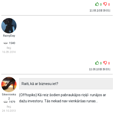
0
0
21.05.2015 19:01 |
RainyDay
1540
Reģ:
16.09.2014
0
0
21.05.2015 19:03 |
Raiti, kā ar biznesu iet?
Sikernieks
(Offtopiks) Kā reiz šodien pabraukājos riņķī- runājos ar
2
dažu investoru. Tās nekad nav vienkāršas runas...
1979
Reģ:
24.10.2013