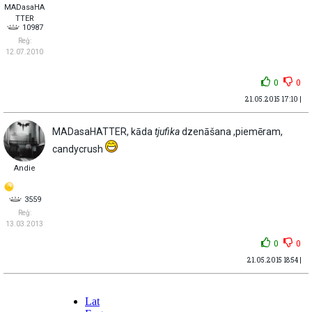
MADasaHA
TTER
10987
Reģ:
12.07.2010
0
0
21.05.2015 17:10 |
MADasaHATTER, kāda
tjufika
dzenāšana ,piemēram,
candycrush
Andie
3559
Reģ:
13.03.2013
0
0
21.05.2015 18:54 |