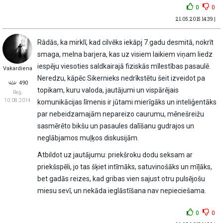
0
0
21.05.2015 14:39 |
Rādās, ka mirklī, kad cilvēks iekāpj 7.gadu desmitā, nokrīt
smaga, melna barjera, kas uz visiem laikiem viņam liedz
iespēju viesoties saldkairajā fiziskās mīlestības pasaulē.
Vakardiena
Neredzu, kāpēc Sikernieks nedrīkstētu šeit izveidot pa
490
topikam, kuru valoda, jautājumi un vispārējais
Reģ:
10.08.2014
komunikācijas līmenis ir jūtami mierīgāks un inteliģentāks
par nebeidzamajām nepareizo caurumu, mēnešreižu
sasmērēto bikšu un pasaules dalīšanu gudrajos un
neglābjamos muļķos diskusijām.
Atbildot uz jautājumu: priekšroku dodu seksam ar
priekšspēli, jo tas šķiet intīmāks, satuvinošāks un mīļāks,
bet gadās reizes, kad gribas vien sajust otru pulsējošu
miesu sevī, un nekāda ieglāstīšana nav nepieciešama.
0
0