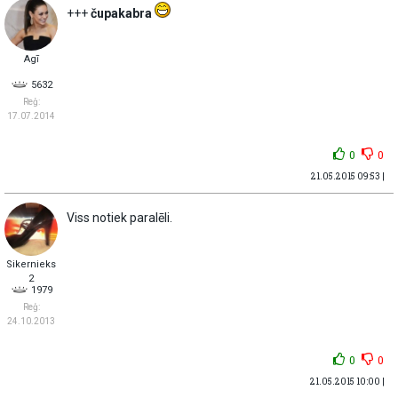
+++
čupakabra
Agī
5632
Reģ:
17.07.2014
0
0
21.05.2015 09:53 |
Viss notiek paralēli.
Sikernieks
2
1979
Reģ:
24.10.2013
0
0
21.05.2015 10:00 |