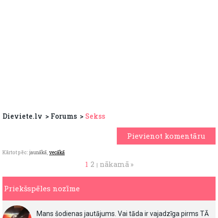
Dieviete.lv
Forums
Sekss
Pievienot komentāru
Kārtot pēc:
jaunākā
,
vecākā
1
2
nākamā »
|
Priekšspēles nozīme
Mans šodienas jautājums. Vai tāda ir vajadzīga pirms TĀ