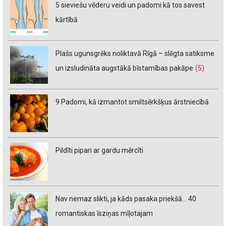
5 sieviešu vēderu veidi un padomi kā tos savest
kārtībā
Plašs ugunsgrēks noliktavā Rīgā – slēgta satiksme
un izsludināta augstākā bīstamības pakāpe
(5)
9 Padomi, kā izmantot smiltsērkšķus ārstniecībā
Pildīti pipari ar gardu mērcīti
Nav nemaz slikti, ja kāds pasaka priekšā… 40
romantiskas īsziņas mīļotajam