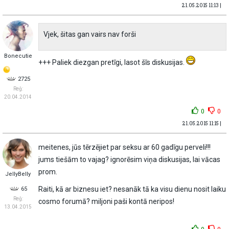
21.05.2015 11:13 |
Vjek, šitas gan vairs nav forši
Bonecutie
+++ Paliek diezgan pretīgi, lasot šīs diskusijas.
2725
Reģ:
20.04.2014
0
0
21.05.2015 11:15 |
meitenes, jūs tērzējiet par seksu ar 60 gadīgu perveli!!!
jums tiešām to vajag? ignorēsim viņa diskusijas, lai vācas
prom.
JellyBelly
Raiti, kā ar biznesu iet? nesanāk tā ka visu dienu nosit laiku
65
Reģ:
cosmo forumā? miljoni paši kontā neripos!
13.04.2015