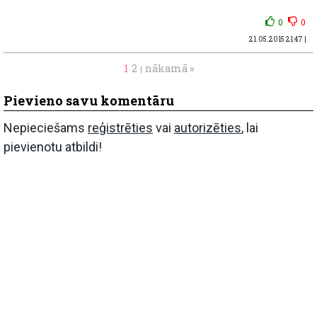
0
0
21.05.2015 21:47 |
1
2
nākamā »
|
Pievieno savu komentāru
Nepieciešams
reģistrēties
vai
autorizēties
, lai
pievienotu atbildi!