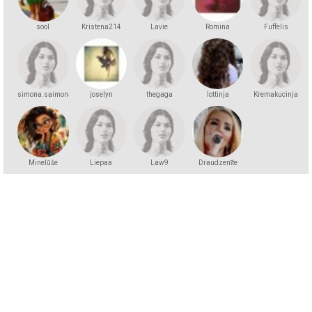
sool
Kristena214
Lavie
Romina
Fuffelis
simona.saimona
joselyn
thegaga
lottinja
Kremakucinja
Minelūše
Liepaa
Law9
Draudzenīte