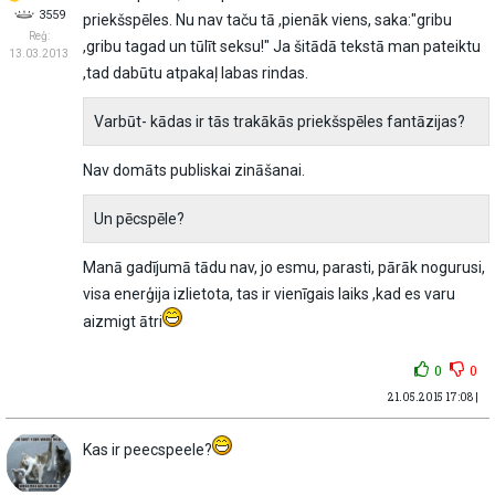
3559
priekšspēles. Nu nav taču tā ,pienāk viens, saka:"gribu
Reģ:
,gribu tagad un tūlīt seksu!" Ja šitādā tekstā man pateiktu
13.03.2013
,tad dabūtu atpakaļ labas rindas.
Varbūt- kādas ir tās trakākās priekšspēles fantāzijas?
Nav domāts publiskai zināšanai.
Un pēcspēle?
Manā gadījumā tādu nav, jo esmu, parasti, pārāk nogurusi,
visa enerģija izlietota, tas ir vienīgais laiks ,kad es varu
aizmigt ātri
0
0
21.05.2015 17:08 |
Kas ir peecspeele?