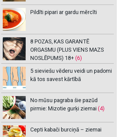
Pildīti pipari ar gardu mērcīti
8 POZAS, KAS GARANTĒ
ORGASMU (PLUS VIENS MAZS
NOSLĒPUMS) 18+
(6)
5 sieviešu vēderu veidi un padomi
kā tos savest kārtībā
No mūsu pagraba šie pazūd
pirmie: Mizotie gurķi ziemai
(4)
Cepti kabači burciņā – ziemai