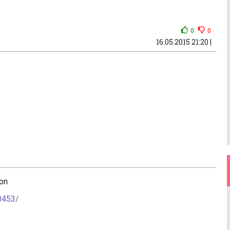
0
0
16.05.2015 21:20 |
oon
0453/