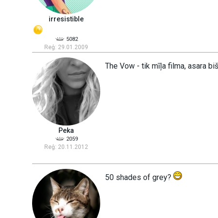
irresistible
5082
Reģ: 29.01.2009
The Vow - tik mīļa filma, asara bi
Peka
2059
Reģ: 20.11.2012
50 shades of grey?