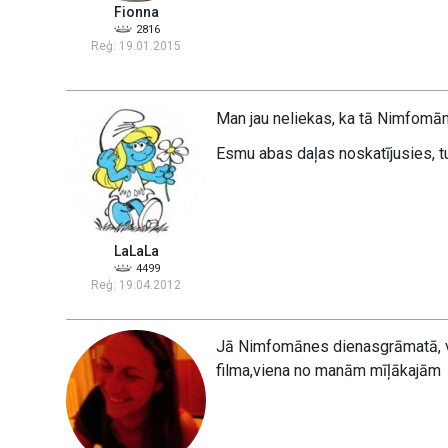
Fionna
2816
Reģ: 19.01.2015
Man jau neliekas, ka tā Nimfomān
Esmu abas daļas noskatījusies, tur
LaLaLa
4499
Reģ: 19.04.2012
Jā Nimfomānes dienasgrāmatā, vis
filma,viena no manām mīļākajām