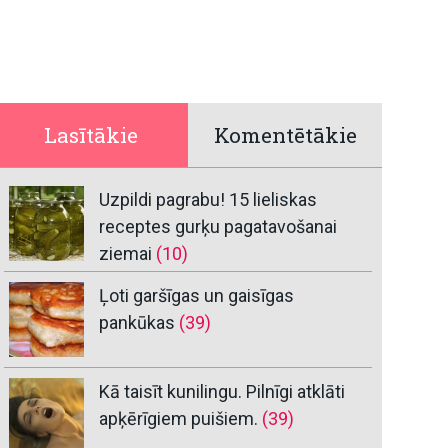
Lasītākie
Komentētākie
Uzpildi pagrabu! 15 lieliskas
receptes gurķu pagatavošanai
ziemai
(10)
Ļoti garšīgas un gaisīgas
pankūkas
(39)
Kā taisīt kunilingu. Pilnīgi atklāti
apķērīgiem puišiem.
(39)