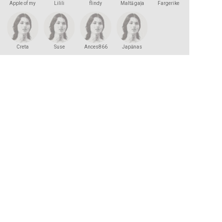
Apple of my
Lilili
flindy
Maltā gaļa
Fargerike
eye
Creta
Suse
Ances866
Japānas
princese