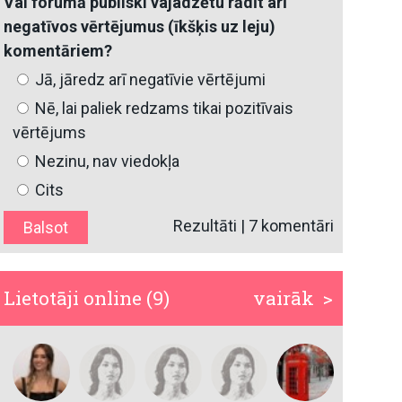
Vai forumā publiski vajadzētu rādīt arī
negatīvos vērtējumus (īkšķis uz leju)
komentāriem?
Jā, jāredz arī negatīvie vērtējumi
Nē, lai paliek redzams tikai pozitīvais
vērtējums
Nezinu, nav viedokļa
Cits
Rezultāti
|
7 komentāri
Lietotāji online (9)
vairāk >