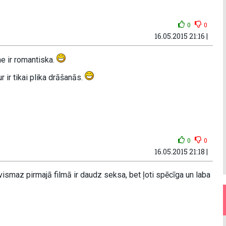
0
0
16.05.2015 21:16 |
e ir romantiska.
 ir tikai plika drāšanās.
0
0
16.05.2015 21:18 |
maz pirmajā filmā ir daudz seksa, bet ļoti spēcīga un laba