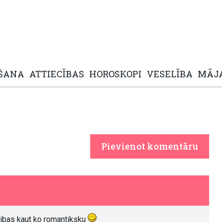
ŠANA
ATTIECĪBAS
HOROSKOPI
VESELĪBA
MĀJ
Pievienot komentāru
gribas kaut ko romantiksku