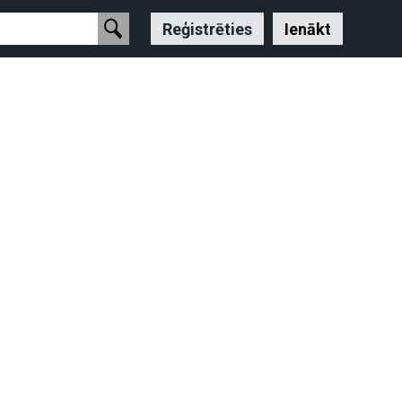
Reģistrēties
Ienākt