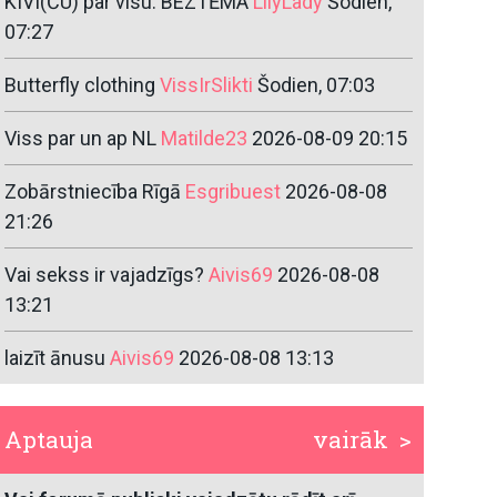
KIVI(ČU) par visu. BEZTĒMA
LilyLady
Šodien,
07:27
Butterfly clothing
VissIrSlikti
Šodien, 07:03
Viss par un ap NL
Matilde23
2026-08-09 20:15
Zobārstniecība Rīgā
Esgribuest
2026-08-08
21:26
Vai sekss ir vajadzīgs?
Aivis69
2026-08-08
13:21
laizīt ānusu
Aivis69
2026-08-08 13:13
Aptauja
vairāk >