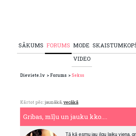
SĀKUMS
FORUMS
MODE
SKAISTUMKOP
VIDEO
Dieviete.lv
Forums
Sekss
Kārtot pēc:
jaunākā
,
vecākā
Gribas, mīļu un jauku kko....
Tā kā esmu jau ilgu laiku viena, 