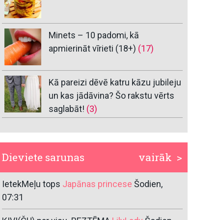
Minets – 10 padomi, kā
apmierināt vīrieti (18+)
(17)
Kā pareizi dēvē katru kāzu jubileju
un kas jādāvina? Šo rakstu vērts
saglabāt!
(3)
Dieviete sarunas
vairāk >
IetekMeļu tops
Japānas princese
Šodien,
07:31