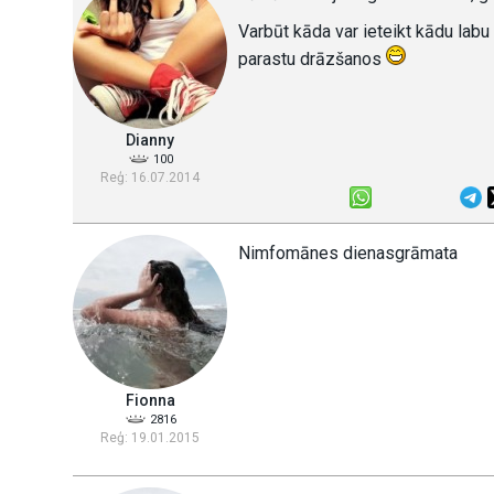
Varbūt kāda var ieteikt kādu labu 
parastu drāzšanos
Dianny
100
Reģ: 16.07.2014
Nimfomānes dienasgrāmata
Fionna
2816
Reģ: 19.01.2015