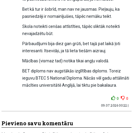
Bet kā tur ir šobrīd, man nav ne jausmas. Pieļauju, ka
pasniedzēji ir nomainījušies, tāpēc nemāku teikt.
Skola noteikti cenšas attīstīties, tāpēc sliktāk noteikti
nevajadzētu būt.
Pārbaudījumi bija diez gan grūti, bet tajā pat laikā ļoti
interesanti. Itsevišķi, ja tā lieta tiešām aizrauj.
Mācības (vismaz tad) notika tikai angļu valodā.
BET diploms nav augstākās izglītības diploms. Toreiz
ieguvu BTEC 5 National Diploma. Nācās vēl gadu attālināti
mācīties universitātē Anglijā, lai tiktu pie bakalaura.
0
0
09.07.2026 00:22 |
Pievieno savu komentāru