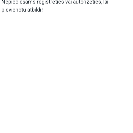
Nepieciešams
reģistrēties
vai
autorizēties
, lai
pievienotu atbildi!