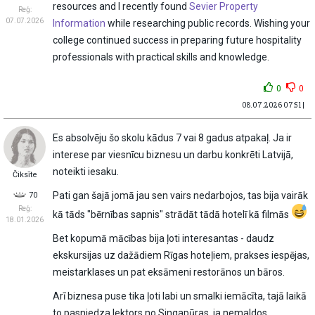
resources and I recently found
Sevier Property
Reģ:
07.07.2026
Information
while researching public records. Wishing your
college continued success in preparing future hospitality
professionals with practical skills and knowledge.
0
0
08.07.2026 07:51 |
Es absolvēju šo skolu kādus 7 vai 8 gadus atpakaļ. Ja ir
interese par viesnīcu biznesu un darbu konkrēti Latvijā,
noteikti iesaku.
Čiksīte
Pati gan šajā jomā jau sen vairs nedarbojos, tas bija vairāk
70
Reģ:
kā tāds "bērnības sapnis" strādāt tādā hotelī kā filmās
18.01.2026
Bet kopumā mācības bija ļoti interesantas - daudz
ekskursijas uz dažādiem Rīgas hoteļiem, prakses iespējas,
meistarklases un pat eksāmeni restorānos un bāros.
Arī biznesa puse tika ļoti labi un smalki iemācīta, tajā laikā
to pasniedza lektors no Singapūras, ja nemaldos.