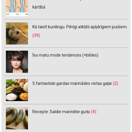
kārtībā
Kā taisīt kunilingu. Pilnīgi atklāti apķērīgiem puišiem.
(39)
Īso matu mode tendences (+bildes)
5 fantastiski gardas marinādes vistas gaļai
(2)
Recepte: Saldie marinētie gurķi
(4)