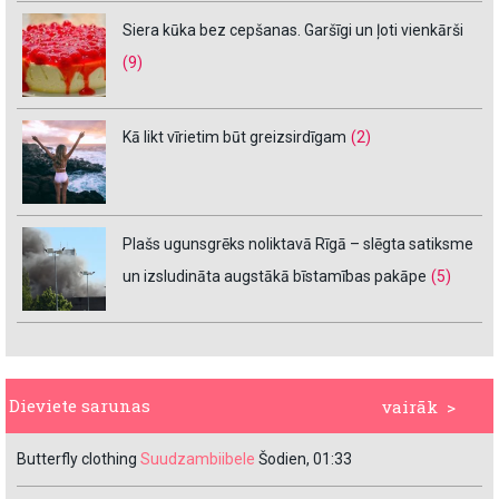
Siera kūka bez cepšanas. Garšīgi un ļoti vienkārši
(9)
Kā likt vīrietim būt greizsirdīgam
(2)
Plašs ugunsgrēks noliktavā Rīgā – slēgta satiksme
un izsludināta augstākā bīstamības pakāpe
(5)
Dieviete sarunas
vairāk >
Butterfly clothing
Suudzambiibele
Šodien, 01:33