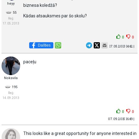
heyy
biznesa koledžā?
55
Kādas atsauksmes par šo skolu?
Reģ:
17.05.2013
0
0
Dalīties
17.05.2013 14:42 |
paceļu
Noksvila
195
Reģ:
14.09.2013
0
0
07.09.2015 16:49 |
This looks like a great opportunity for anyone interested in