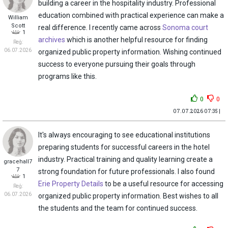
building a career in the hospitality industry. Professional
education combined with practical experience can make a
William
Scott
real difference. I recently came across
Sonoma court
1
archives
which is another helpful resource for finding
Reģ:
06.07.2026
organized public property information. Wishing continued
success to everyone pursuing their goals through
programs like this.
0
0
07.07.2026 07:35 |
It's always encouraging to see educational institutions
preparing students for successful careers in the hotel
industry. Practical training and quality learning create a
gracehall7
7
strong foundation for future professionals. I also found
1
Erie Property Details
to be a useful resource for accessing
Reģ:
06.07.2026
organized public property information. Best wishes to all
the students and the team for continued success.