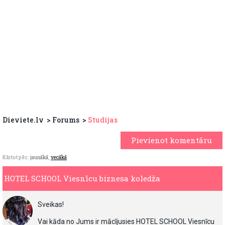
Dieviete.lv
Forums
Studijas
Pievienot komentāru
Kārtot pēc:
jaunākā
,
vecākā
HOTEL SCHOOL Viesnīcu biznesa koledža
Sveikas!
Vai kāda no Jums ir mācījusies HOTEL SCHOOL Viesnīcu