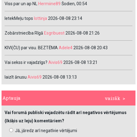
Viss par un ap NL
Hermiine89
Šodien, 00:54
IetekMeļu tops
lottinja
2026-08-08 23:14
Zobārstniecība Rīgā
Esgribuest
2026-08-08 21:26
KIVI(ČU) par visu. BEZTĒMA
Adele4
2026-08-08 20:43
Vai sekss ir vajadzīgs?
Aivis69
2026-08-08 13:21
laizīt ānusu
Aivis69
2026-08-08 13:13
Aptauja
vairāk >
Vai forumā publiski vajadzētu rādīt arī negatīvos vērtējumus
(īkšķis uz leju) komentāriem?
Jā, jāredz arī negatīvie vērtējumi