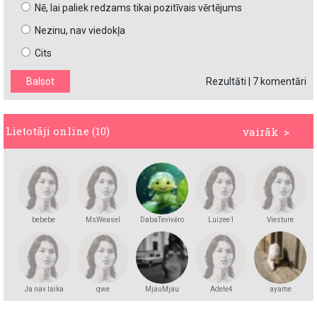
Nē, lai paliek redzams tikai pozitīvais vērtējums
Nezinu, nav viedokļa
Cits
Rezultāti
|
7 komentāri
Lietotāji online (10)
vairāk >
bebebe
MsWeasel
DabaTevivēro
Luizee1
Viesture
Ja nav laika
qwe
MjauMjau
Adele4
ayame