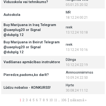
Vidusskola vai tehnikums?
05.01.25 20:52
MR
Autoskola
18.12.24 00:21
Buy Marijuana in Iraq Telegram
reek
@uaeplug20 or Signal
13.12.24 10:18
@dubplg.12
Buy Marijuana in Beirut Telegram
reek
@uaeplug20 or Signal
13.12.24 10:16
@dubplg.12
Džinga
Vadīšanas apmācības instruktore
10.12.24 22:19
Annnoonniimmss
Pieredze,padoms,ko darīt?
10.09.24 22:50
Hyrte
Lūdzu nobalso - KONKURSS!
30.08.24 11:12
..
|
1
2
3
4
5
6
7
8
9
10
11
106
nākamā »