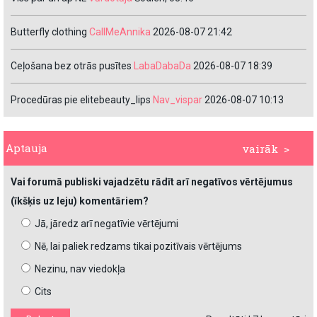
Butterfly clothing
CallMeAnnika
2026-08-07 21:42
Ceļošana bez otrās pusītes
LabaDabaDa
2026-08-07 18:39
Procedūras pie elitebeauty_lips
Nav_vispar
2026-08-07 10:13
Aptauja
vairāk >
Vai forumā publiski vajadzētu rādīt arī negatīvos vērtējumus
(īkšķis uz leju) komentāriem?
Jā, jāredz arī negatīvie vērtējumi
Nē, lai paliek redzams tikai pozitīvais vērtējums
Nezinu, nav viedokļa
Cits