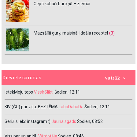
Cepti kabači burciņā – ziemai
Mazsālīti gurķi maisiņā. Ideāla recepte!
(3)
Dieviete sarunas
vairāk >
IetekMeļu tops
VissIrSlikti
Šodien, 12:11
KIVI(ČU) par visu. BEZTĒMA
LabaDabaDa
Šodien, 12:11
Seriāls iekš instagram :)
Jaunaisgads
Šodien, 08:52
Viss par un ap NL
Vārdotāja
Šodien, 08:46