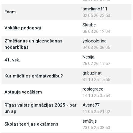
ameliano111
Exam
02.05.26 23:50
Skrube
Vokālie pedagogi
06.03.26 12:04
Zīmēšanas un gleznošanas
yolocoloring
nodarbības
04.03.26 06:05
Nesija
41. vsk.
26.02.26 17:57
gribuzinat
Kur mācīties grāmatvedību?
31.10.25 15:55
rosiegrace
Aptauja vecākiem
14.10.25 05:54
Rīgas valsts ģimnāzijas 2025 - par
Avene77
un ap
11.06.25 21:02
smūtijs
Skolas teorijas eksāmens
23.05.25 08:50