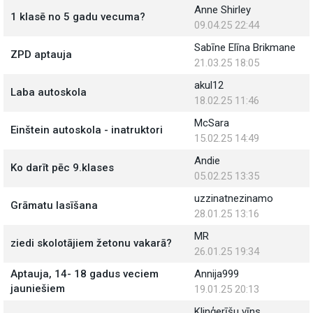
Anne Shirley
1 klasē no 5 gadu vecuma?
09.04.25 22:44
Sabīne Elīna Brikmane
ZPD aptauja
21.03.25 18:05
akul12
Laba autoskola
18.02.25 11:46
McSara
Einštein autoskola - inatruktori
15.02.25 14:49
Andie
Ko darīt pēc 9.klases
05.02.25 13:35
uzzinatnezinamo
Grāmatu lasīšana
28.01.25 13:16
MR
ziedi skolotājiem žetonu vakarā?
26.01.25 19:34
Aptauja, 14- 18 gadus veciem
Annija999
jauniešiem
19.01.25 20:13
Klinģerīšu vīns