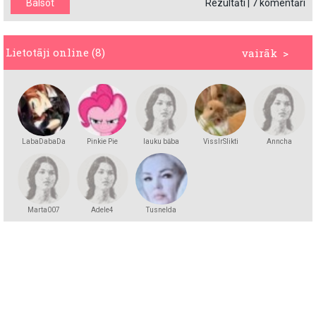
Rezultāti
|
7 komentāri
Lietotāji online (8)
vairāk >
LabaDabaDa
Pinkie Pie
lauku bāba
VissIrSlikti
Anncha
Marta007
Adele4
Tusnelda