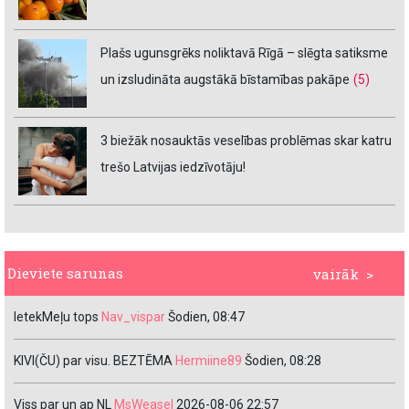
Plašs ugunsgrēks noliktavā Rīgā – slēgta satiksme
un izsludināta augstākā bīstamības pakāpe
(5)
3 biežāk nosauktās veselības problēmas skar katru
trešo Latvijas iedzīvotāju!
Dieviete sarunas
vairāk >
IetekMeļu tops
Nav_vispar
Šodien, 08:47
KIVI(ČU) par visu. BEZTĒMA
Hermiine89
Šodien, 08:28
Viss par un ap NL
MsWeasel
2026-08-06 22:57