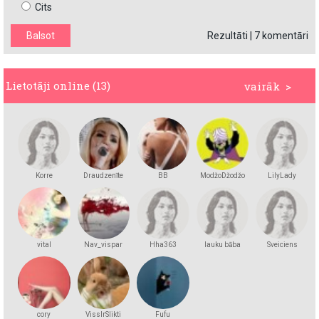
Cits
Rezultāti
|
7 komentāri
Lietotāji online (13)
vairāk >
Korre
Draudzenīte
BB
ModžoDžodžo
LilyLady
vital
Nav_vispar
Hha363
lauku bāba
Sveiciens
cory
VissIrSlikti
Fufu