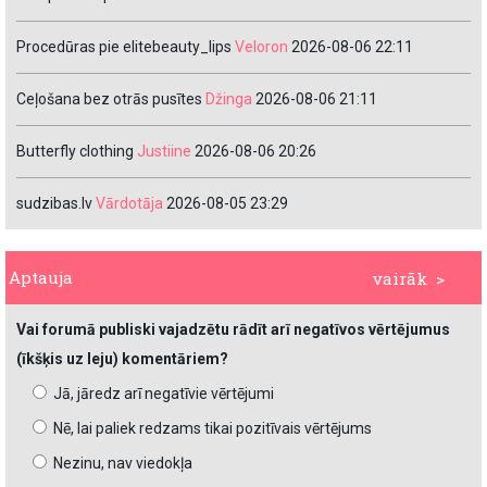
Procedūras pie elitebeauty_lips
Veloron
2026-08-06 22:11
Ceļošana bez otrās pusītes
Džinga
2026-08-06 21:11
Butterfly clothing
Justiine
2026-08-06 20:26
sudzibas.lv
Vārdotāja
2026-08-05 23:29
Aptauja
vairāk >
Vai forumā publiski vajadzētu rādīt arī negatīvos vērtējumus
(īkšķis uz leju) komentāriem?
Jā, jāredz arī negatīvie vērtējumi
Nē, lai paliek redzams tikai pozitīvais vērtējums
Nezinu, nav viedokļa