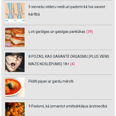
5 sieviešu vēderu veidi un padomi kā tos savest
kārtībā
Ļoti garšīgas un gaisīgas pankūkas
(39)
8 POZAS, KAS GARANTĒ ORGASMU (PLUS VIENS
MAZS NOSLĒPUMS) 18+
(4)
Pildīti pipari ar gardu mērcīti
9 Padomi, kā izmantot smiltsērkšķus ārstniecībā