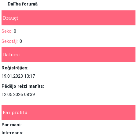
Dalība forumā
Draugi
Seko
: 0
Sekotāji
: 0
Datumi
Reģistrējies:
19.01.2023 13:17
Pēdējo reizi manīts:
12.05.2026 08:39
Par profilu
Par mani:
Intereses: