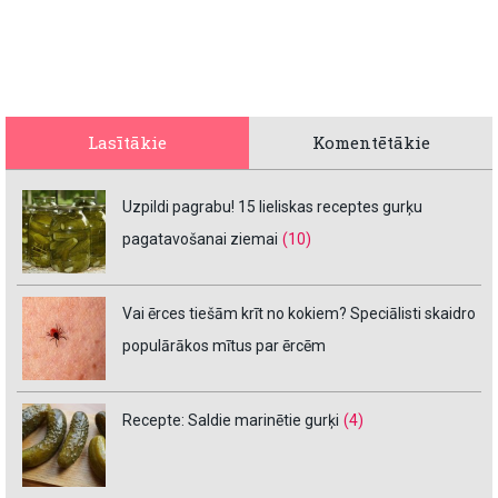
Lasītākie
Komentētākie
Uzpildi pagrabu! 15 lieliskas receptes gurķu
pagatavošanai ziemai
(10)
Vai ērces tiešām krīt no kokiem? Speciālisti skaidro
populārākos mītus par ērcēm
Recepte: Saldie marinētie gurķi
(4)