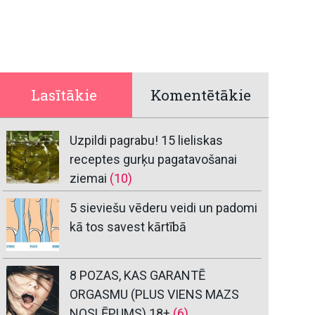
Lasītākie
Komentētākie
Uzpildi pagrabu! 15 lieliskas
receptes gurķu pagatavošanai
ziemai
(10)
5 sieviešu vēderu veidi un padomi
kā tos savest kārtībā
8 POZAS, KAS GARANTĒ
ORGASMU (PLUS VIENS MAZS
NOSLĒPUMS) 18+
(6)