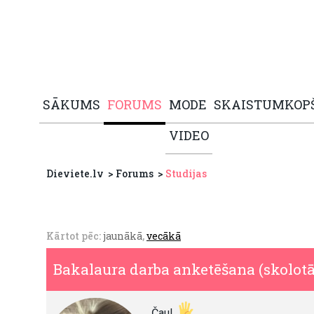
SĀKUMS
FORUMS
MODE
SKAISTUMKOP
VIDEO
Dieviete.lv
Forums
Studijas
Kārtot pēc:
jaunākā
,
vecākā
Bakalaura darba anketēšana (skolotā
Čau!