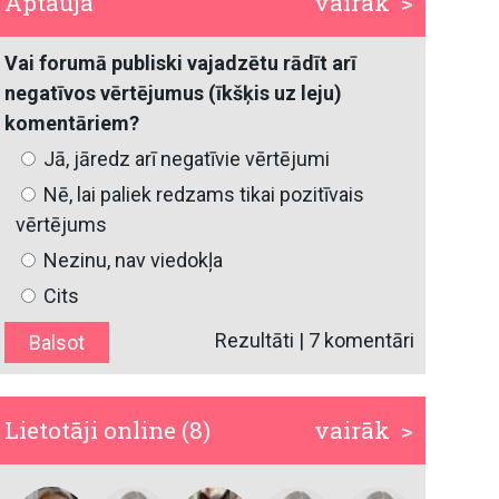
Aptauja
vairāk >
Vai forumā publiski vajadzētu rādīt arī
negatīvos vērtējumus (īkšķis uz leju)
komentāriem?
Jā, jāredz arī negatīvie vērtējumi
Nē, lai paliek redzams tikai pozitīvais
vērtējums
Nezinu, nav viedokļa
Cits
Rezultāti
|
7 komentāri
Lietotāji online (8)
vairāk >