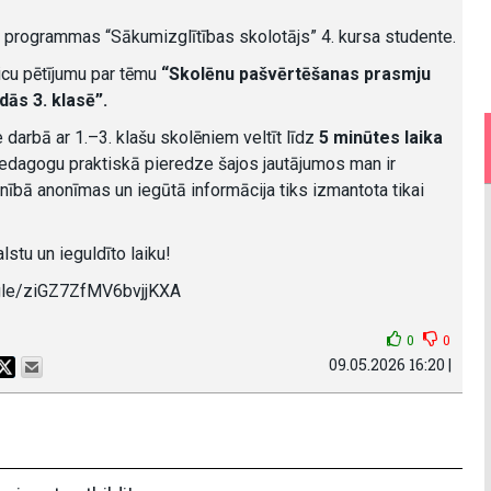
 programmas “Sākumizglītības skolotājs” 4. kursa studente.
icu pētījumu par tēmu
“Skolēnu pašvērtēšanas prasmju
dās 3. klasē”.
 darbā ar 1.–3. klašu skolēniem veltīt līdz
5 minūtes laika
 Pedagogu praktiskā pieredze šajos jautājumos man ir
lnībā anonīmas un iegūtā informācija tiks izmantota tikai
stu un ieguldīto laiku!
.gle/ziGZ7ZfMV6bvjjKXA
0
0
09.05.2026 16:20 |