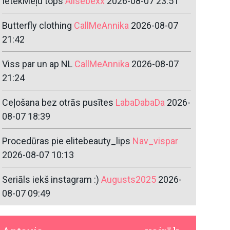
IetekMeļu tops
Alisebexx
2026-08-07 23:51
Butterfly clothing
CallMeAnnika
2026-08-07
21:42
Viss par un ap NL
CallMeAnnika
2026-08-07
21:24
Ceļošana bez otrās pusītes
LabaDabaDa
2026-
08-07 18:39
Procedūras pie elitebeauty_lips
Nav_vispar
2026-08-07 10:13
Seriāls iekš instagram :)
Augusts2025
2026-
08-07 09:49