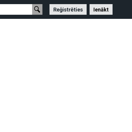
Reģistrēties
Ienākt