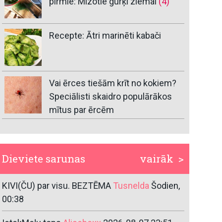
pirmie: Mizotie gurķi ziemai
(4)
Recepte: Ātri marinēti kabači
Vai ērces tiešām krīt no kokiem?
Speciālisti skaidro populārākos
mītus par ērcēm
Dieviete sarunas
vairāk >
KIVI(ČU) par visu. BEZTĒMA
Tusnelda
Šodien,
00:38