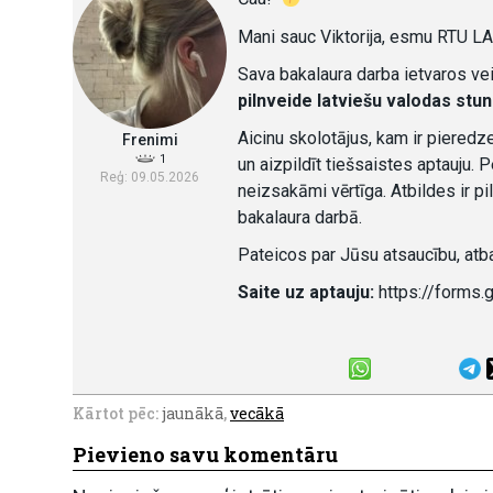
Mani sauc Viktorija, esmu RTU LA
Sava bakalaura darba ietvaros ve
pilnveide latviešu valodas stun
Aicinu skolotājus, kam ir pieredze
Frenimi
1
un aizpildīt tiešsaistes aptauju.
Reģ: 09.05.2026
neizsakāmi vērtīga. Atbildes ir pi
bakalaura darbā.
Pateicos par Jūsu atsaucību, atbal
Saite uz aptauju:
https://forms
Kārtot pēc:
jaunākā
,
vecākā
Pievieno savu komentāru