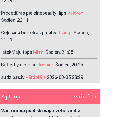
22:29
Procedūras pie elitebeauty_lips
Veloron
Šodien, 22:11
Ceļošana bez otrās pusītes
Džinga
Šodien,
21:11
IetekMeļu tops
Mi mi
Šodien, 21:05
Butterfly clothing
Justiine
Šodien, 20:26
sudzibas.lv
Vārdotāja
2026-08-05 23:29
Aptauja
vairāk >
Vai forumā publiski vajadzētu rādīt arī