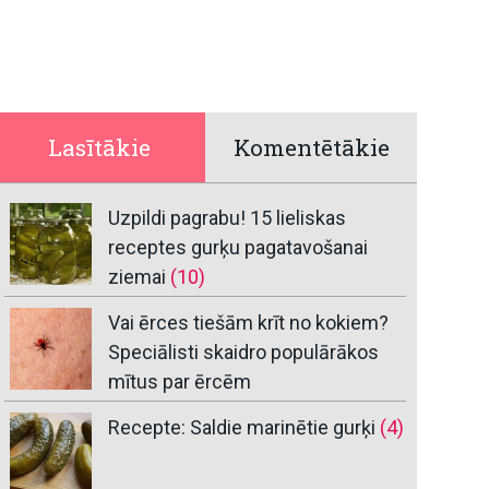
Lasītākie
Komentētākie
Uzpildi pagrabu! 15 lieliskas
receptes gurķu pagatavošanai
ziemai
(10)
Vai ērces tiešām krīt no kokiem?
Speciālisti skaidro populārākos
mītus par ērcēm
Recepte: Saldie marinētie gurķi
(4)