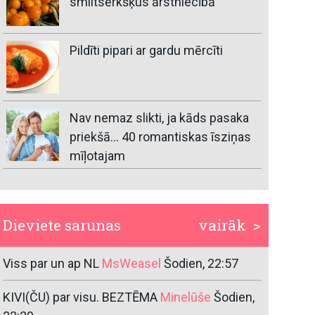
smiltsērkšķus ārstniecībā
Pildīti pipari ar gardu mērcīti
Nav nemaz slikti, ja kāds pasaka
priekšā… 40 romantiskas īsziņas
mīļotajam
Dieviete sarunas
vairāk >
Viss par un ap NL
MsWeasel
Šodien, 22:57
KIVI(ČU) par visu. BEZTĒMA
Minelūše
Šodien,