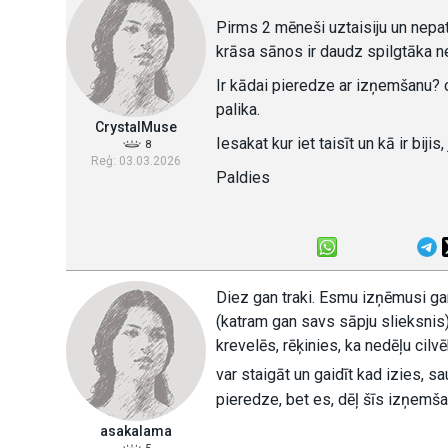
Pirms 2 mēneši uztaisiju un nepat
krāsa sānos ir daudz spilgtāka ne
Ir kādai pieredze ar izņemšanu? ci
palika.
CrystalMuse
Iesakat kur iet taisīt un kā ir bijis,
8
Reģ: 03.03.2026
Paldies
Diez gan traki. Esmu izņēmusi gan 
(katram gan savs sāpju slieksnis
krevelēs, rēķinies, ka nedēļu cilvē
var staigāt un gaidīt kad izies, sa
pieredze, bet es, dēļ šīs izņemša
asakalama