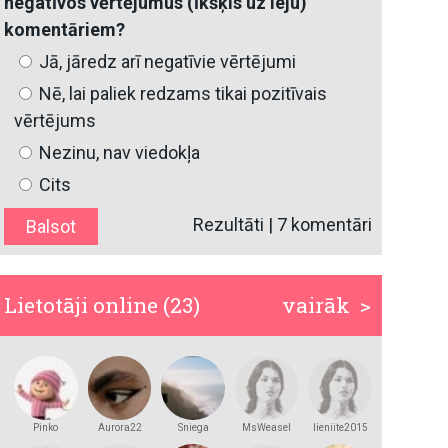
negatīvos vērtējumus (īkšķis uz leju)
komentāriem?
Jā, jāredz arī negatīvie vērtējumi
Nē, lai paliek redzams tikai pozitīvais
vērtējums
Nezinu, nav viedokļa
Cits
Rezultāti
|
7 komentāri
Lietotāji online (23)
vairāk >
Pinko
Aurora22
Sniega
MsWeasel
lieniite2015
bumba