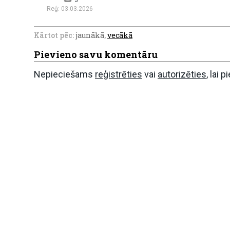
5
Reģ: 03.03.2026
Kārtot pēc:
jaunākā
,
vecākā
Pievieno savu komentāru
Nepieciešams
reģistrēties
vai
autorizēties
, lai 