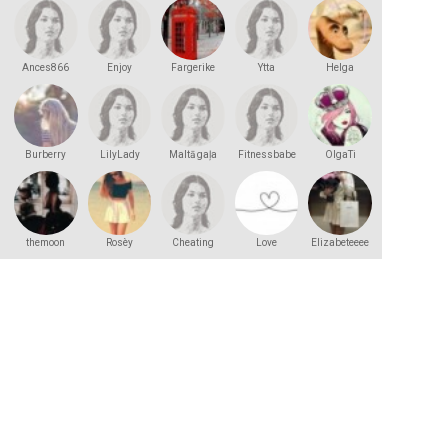
Ances866
Enjoy
Fargerike
Ytta
Helga
Andersson
Burberry
LilyLady
Maltā gaļa
Fitnessbabe
OlgaTi
themoon
Rosèy
Cheating
Love
Elizabeteeee