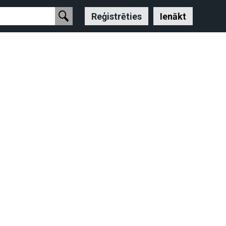
Reģistrēties
Ienākt