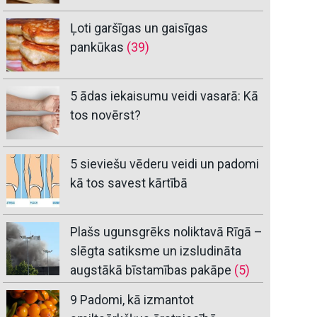
Ļoti garšīgas un gaisīgas
pankūkas
(39)
5 ādas iekaisumu veidi vasarā: Kā
tos novērst?
5 sieviešu vēderu veidi un padomi
kā tos savest kārtībā
Plašs ugunsgrēks noliktavā Rīgā –
slēgta satiksme un izsludināta
augstākā bīstamības pakāpe
(5)
9 Padomi, kā izmantot