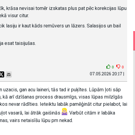
īk, krāsa nevisai tomēr izskatas plus pat pēc korekcijas lūpu
kā visur citur.
k lasiju ir kaut kāds remūvers un lāzers. Salasijos un bail
 ja esat taisijušas.
0
0
07.05.2026 20:17 |
uzacis, gan acu laineri, tās tad ir puķītes. Lūpām ļoti sāp
), kā arī dzīšanas process drausmīgs, visas lūpas milzīgās
kos nevar rādīties. Ieteiktu labāk pamēģināt citur pielabot, lai
uļot vasarā, lai ātrāk gaišinās
Varbūt citām ir labāka
nas, vairs netaisīšu lūpu pm nekad.