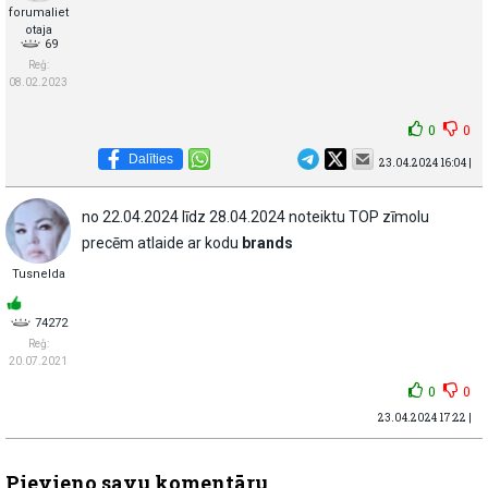
forumaliet
otaja
69
Reģ:
08.02.2023
0
0
Dalīties
23.04.2024 16:04 |
no 22.04.2024 līdz 28.04.2024 noteiktu TOP zīmolu
precēm atlaide ar kodu
brands
Tusnelda
74272
Reģ:
20.07.2021
0
0
23.04.2024 17:22 |
Pievieno savu komentāru