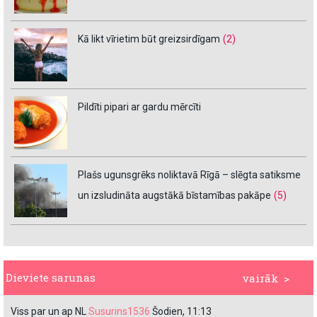
Kā likt vīrietim būt greizsirdīgam
(2)
Pildīti pipari ar gardu mērcīti
Plašs ugunsgrēks noliktavā Rīgā – slēgta satiksme
un izsludināta augstākā bīstamības pakāpe
(5)
Dieviete sarunas
vairāk >
Viss par un ap NL
Susurins1536
Šodien, 11:13