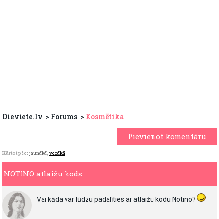
Dieviete.lv
Forums
Kosmētika
Pievienot komentāru
Kārtot pēc:
jaunākā
,
vecākā
NOTINO atlaižu kods
Vai kāda var lūdzu padalīties ar atlaižu kodu Notino?