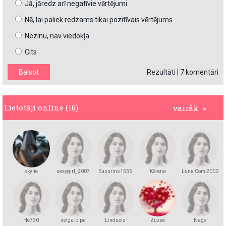
Jā, jāredz arī negatīvie vērtējumi
Nē, lai paliek redzams tikai pozitīvais vērtējums
Nezinu, nav viedokļa
Cits
Rezultāti
|
7 komentāri
Lietotāji online (16)
vairāk >
skylie
sexygirl_2007
Susurins1536
Kārena
Luna Com 2000
He730
selga.pipa
Linduxis
Zuzee
Naģe