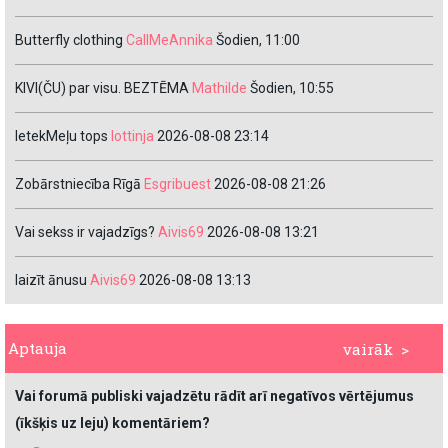
Butterfly clothing
CallMeAnnika
Šodien, 11:00
KIVI(ČU) par visu. BEZTĒMA
Mathilde
Šodien, 10:55
IetekMeļu tops
lottinja
2026-08-08 23:14
Zobārstniecība Rīgā
Esgribuest
2026-08-08 21:26
Vai sekss ir vajadzīgs?
Aivis69
2026-08-08 13:21
laizīt ānusu
Aivis69
2026-08-08 13:13
Aptauja
vairāk >
Vai forumā publiski vajadzētu rādīt arī negatīvos vērtējumus
(īkšķis uz leju) komentāriem?