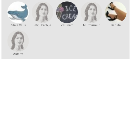
Zilais Valis
latvjubarbija
IceCream
Murmurmur
Danuta
Astarte