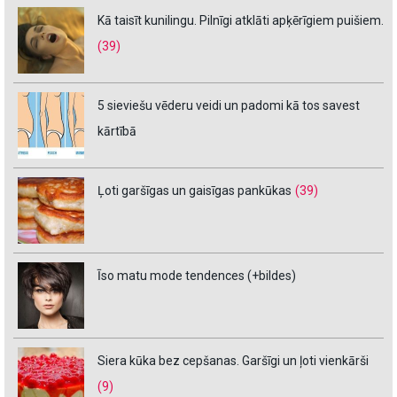
Kā taisīt kunilingu. Pilnīgi atklāti apķērīgiem puišiem.
(39)
5 sieviešu vēderu veidi un padomi kā tos savest
kārtībā
Ļoti garšīgas un gaisīgas pankūkas
(39)
Īso matu mode tendences (+bildes)
Siera kūka bez cepšanas. Garšīgi un ļoti vienkārši
(9)