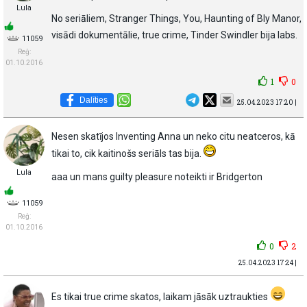
Lula
No seriāliem, Stranger Things, You, Haunting of Bly Manor,
visādi dokumentālie, true crime, Tinder Swindler bija labs.
11059
Reģ:
01.10.2016
1
0
Dalīties
25.04.2023 17:20 |
Nesen skatījos Inventing Anna un neko citu neatceros, kā
tikai to, cik kaitinošs seriāls tas bija.
Lula
aaa un mans guilty pleasure noteikti ir Bridgerton
11059
Reģ:
01.10.2016
0
2
25.04.2023 17:24 |
Es tikai true crime skatos, laikam jāsāk uztraukties