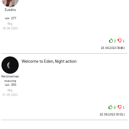
Žubēlis
277
Reģ:
18.04.2023
1
1
25.04.2023 18:48 |
Welcome to Eden, Night action
Nezinamaa
meicha
355
Reģ:
31.03.2022
0
1
25.04.2023 19:02 |