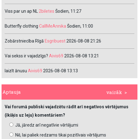
Viss par un ap NL
2biletes
Šodien, 11:27
Butterfly clothing
CallMeAnnika
Šodien, 11:00
Zobārstniecība Rīgā
Esgribuest
2026-08-08 21:26
Vai sekss ir vajadzīgs?
Aivis69
2026-08-08 13:21
laizīt ānusu
Aivis69
2026-08-08 13:13
Aptauja
vairāk >
Vai forumā publiski vajadzētu rādīt arī negatīvos vērtējumus
(īkšķis uz leju) komentāriem?
Jā, jāredz arī negatīvie vērtējumi
Nē, lai paliek redzams tikai pozitīvais vērtējums