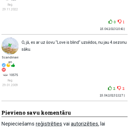
Reģ:
29.11.2022
0
1
25.04.2023 20:41 |
O, jā, es ar uz šovu "Love is blind" uzsēdos, nu jau 4.sezonu
sāku.
Scandinavi
an
10575
Reģ:
29.01.2009
2
2
25.04.2023 21:27 |
Pievieno savu komentāru
Nepieciešams
reģistrēties
vai
autorizēties
, lai