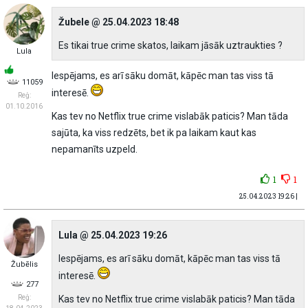
Žubele @ 25.04.2023 18:48
Es tikai true crime skatos, laikam jāsāk uztraukties ?
Lula
Iespējams, es arī sāku domāt, kāpēc man tas viss tā
11059
interesē.
Reģ:
01.10.2016
Kas tev no Netflix true crime vislabāk paticis? Man tāda
sajūta, ka viss redzēts, bet ik pa laikam kaut kas
nepamanīts uzpeld.
1
1
25.04.2023 19:26 |
Lula @ 25.04.2023 19:26
Iespējams, es arī sāku domāt, kāpēc man tas viss tā
Žubēlis
interesē.
277
Reģ:
Kas tev no Netflix true crime vislabāk paticis? Man tāda