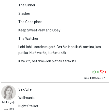
The Sinner
Slasher
The Good place
Keep Sweet Pray and Obey
The Watcher
Labi, labi - saraksts garš. Bet šie ir palikuši atmiņā, kas
patika. Kurš vairāk, kurš mazāk.
Ir vēl citi, bet drošvien pietiek sarakstā.
0
1
25.04.2023 20:27 |
Sex/Life
Wellmania
Maltā gaļa
Night Stalker
825