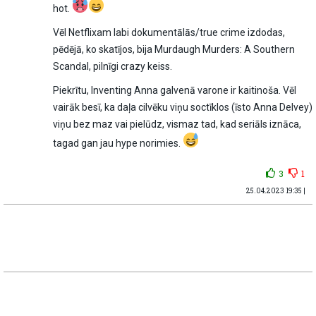
hot.
Vēl Netflixam labi dokumentālās/true crime izdodas,
pēdējā, ko skatījos, bija Murdaugh Murders: A Southern
Scandal, pilnīgi crazy keiss.
Piekrītu, Inventing Anna galvenā varone ir kaitinoša. Vēl
vairāk besī, ka daļa cilvēku viņu soctīklos (īsto Anna Delvey)
viņu bez maz vai pielūdz, vismaz tad, kad seriāls iznāca,
tagad gan jau hype norimies.
3
1
25.04.2023 19:35 |