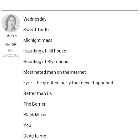
Wednesday
Sweet Tooth
TikiTaki
Midnight mass
594
Haunting of Hill house
Reģ:
02.02.2023
Haunting of Bly mannor
Most hated man on the internet
Fyre - the greatest party that never happened
Better than Us
The Barrier
Black Mirror
You
Dead to me