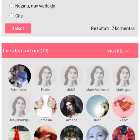
Nezinu, nav viedokļa
Cits
Rezultāti
|
7 komentāri
Lietotāji online (19)
vairāk >
Sviestaciba
Elodie
didii5
MarieAntoinette
Maltā gaļa
latvjubarbija
Fantasia
Akasha
lalaa
Zapte