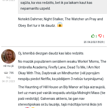
18.04.2023
sajūta, ka viss redzēts, bet ik pa laikam kaut kas
nepamanīts uzpeld.
Noteikti Dahmer, Night Stalker, The Watcher un Pray and
Obey. Bet tur ir tik daudz..
1
1
25.04.2023 19:29 |
Oj, īstenībā diezgan daudz kas labs redzēts.
No mazāk populāriem seriāliem iesaku Workin’ Moms, The
nē nu jā
Umbrella Academy, Firefly Lane, Dead To Me, I Am Not
Okay With This, Daybreak un Mindhunter (vēl joprojām
735
Reģ:
nespēju piedot Netflix, ka pēdējiem 3 nebūs turpinājuma).
04.01.2023
The Haunting of Hill House un Bly Manor arī bija aizraujoši,
bet uz mani pat vairāk iespaidu atstāja Midnight Mass (tie
paši veidotāji). Galvenais aktieris, lai gan nav
stereotipiskais siržu lauzējs, tajā mācītāja lomā likās ļoti