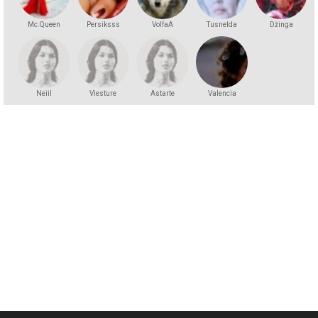
Mc.Queen
Persiksss
VolfaA
Tusnelda
Džinga
Neiil
Viesture
Astarte
Valencia