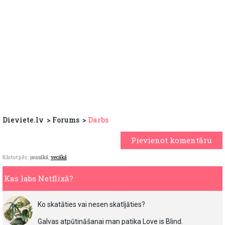
Dieviete.lv
Forums
Darbs
Pievienot komentāru
Kārtot pēc:
jaunākā
,
vecākā
Kas labs Netflixā?
Ko skatāties vai nesen skatījāties?
Galvas atpūtināšanai man patika Love is Blind.