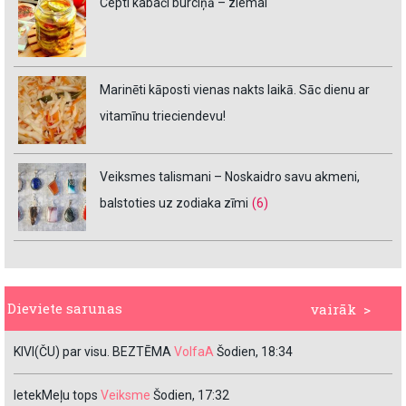
Cepti kabači burciņā – ziemai
Marinēti kāposti vienas nakts laikā. Sāc dienu ar
vitamīnu trieciendevu!
Veiksmes talismani – Noskaidro savu akmeni,
balstoties uz zodiaka zīmi
(6)
Dieviete sarunas
vairāk >
KIVI(ČU) par visu. BEZTĒMA
VolfaA
Šodien, 18:34
IetekMeļu tops
Veiksme
Šodien, 17:32