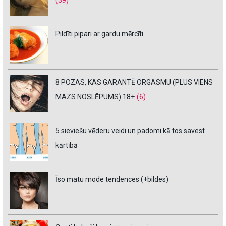
(39)
Pildīti pipari ar gardu mērcīti
8 POZAS, KAS GARANTĒ ORGASMU (PLUS VIENS
MAZS NOSLĒPUMS) 18+
(6)
5 sieviešu vēderu veidi un padomi kā tos savest
kārtībā
Īso matu mode tendences (+bildes)