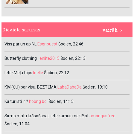
Dieviete sarunas
vairāk >
Viss par un ap NL
Esgribuest
Šodien, 22:46
Butterfly clothing
lieniite2015
Šodien, 22:13
IetekMeļu tops
Inelle
Šodien, 22:12
KIVI(ČU) par visu. BEZTĒMA
LabaDabaDa
Šodien, 19:10
Ka tur isti ir ?
hobng bol
Šodien, 14:15
Sirmo matu krāsošanas ieteikumus meklējot
amongusfree
Šodien, 11:04