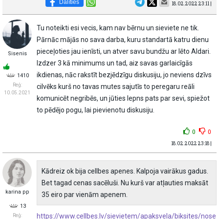
Dalīties
18.02.2022 23:11 |
Tu noteikti esi vecis, kam nav bērnu un sieviete ne tik.
Pārnāc mājās no sava darba, kuru standartā katru dienu
pieceļoties jau ienīsti, un atver savu bundžu ar lēto Aldari.
Sisenis
Izdzer 3 kā minimums un tad, aiz savas garlaicīgās
ikdienas, nāc rakstīt bezjēdzīgu diskusiju, jo neviens dzīvs
1410
Reģ:
cilvēks kurš no tavas mutes sajutīs to peregaru reāli
10.05.2021
komunicēt negribēs, un jūties lepns pats par sevi, spiežot
to pēdējo pogu, lai pievienotu diskusiju.
0
0
18.02.2022 23:18 |
Kādreiz ok bija cellbes apenes. Kalpoja vairākus gadus.
Bet tagad cenas sacēluši. Nu kurš var atļauties maksāt
karina pp
35 eiro par vienām apenem.
13
https://www.cellbes.lv/sievietem/apaksvela/biksites/nose
Reģ: