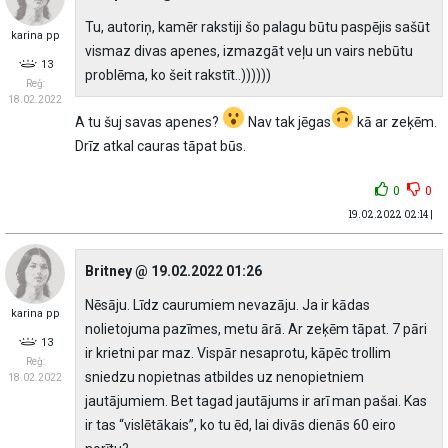
Tu, autoriņ, kamēr rakstiji šo palagu būtu paspējis sašūt
karina pp
vismaz divas apenes, izmazgāt veļu un vairs nebūtu
13
problēma, ko šeit rakstīt..))))))
Reģ:
18.02.2022
A tu šuj savas apenes?
Nav tak jēgas
kā ar zeķēm.
Drīz atkal cauras tāpat būs.
0
0
19.02.2022 02:14 |
Britney @ 19.02.2022 01:26
Nēsāju. Līdz caurumiem nevazāju. Ja ir kādas
karina pp
nolietojuma pazīmes, metu ārā. Ar zeķēm tāpat. 7 pāri
13
ir krietni par maz. Vispār nesaprotu, kāpēc trollim
Reģ:
sniedzu nopietnas atbildes uz nenopietniem
18.02.2022
jautājumiem. Bet tagad jautājums ir arī man pašai. Kas
ir tas “vislētākais”, ko tu ēd, lai divās dienās 60 eiro