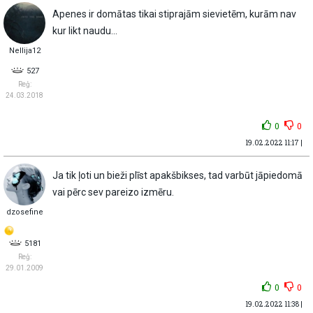
Apenes ir domātas tikai stiprajām sievietēm, kurām nav
kur likt naudu...
Nellija12
527
Reģ:
24.03.2018
0
0
19.02.2022 11:17 |
Ja tik ļoti un bieži plīst apakšbikses, tad varbūt jāpiedomā
vai pērc sev pareizo izmēru.
dzosefine
5181
Reģ:
29.01.2009
0
0
19.02.2022 11:38 |