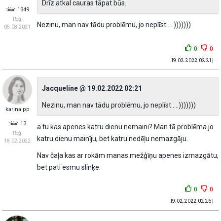
Drīz atkal cauras tāpat būs.
1349
Reģ:
Nezinu, man nav tādu problēmu, jo neplīst.....)))))))
05.08.2021
0
0
19.02.2022 02:21 |
Jacqueline @ 19.02.2022 02:21
Nezinu, man nav tādu problēmu, jo neplīst.....)))))))
karina pp
13
a tu kas apenes katru dienu nemaini? Man tā problēma jo
Reģ:
katru dienu mainīju, bet katru nedēļu nemazgāju.
18.02.2022
Nav čaļa kas ar rokām manas mežģīņu apenes izmazgātu,
bet pati esmu slinķe.
0
0
19.02.2022 02:26 |