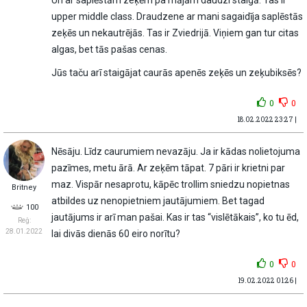
Un ar saplēstām zeķēm pa mājām daudzi staigā. Tas ir
upper middle class. Draudzene ar mani sagaidīja saplēstās
zeķēs un nekautrējās. Tas ir Zviedrijā. Viņiem gan tur citas
algas, bet tās pašas cenas.
Jūs taču arī staigājat caurās apenēs zeķēs un zeķubiksēs?
0
0
18.02.2022 23:27 |
Nēsāju. Līdz caurumiem nevazāju. Ja ir kādas nolietojuma
pazīmes, metu ārā. Ar zeķēm tāpat. 7 pāri ir krietni par
maz. Vispār nesaprotu, kāpēc trollim sniedzu nopietnas
Britney
atbildes uz nenopietniem jautājumiem. Bet tagad
100
jautājums ir arī man pašai. Kas ir tas “vislētākais”, ko tu ēd,
Reģ:
28.01.2022
lai divās dienās 60 eiro norītu?
0
0
19.02.2022 01:26 |