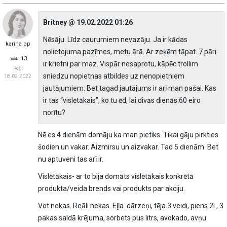
Britney @ 19.02.2022 01:26
Nēsāju. Līdz caurumiem nevazāju. Ja ir kādas
karina pp
nolietojuma pazīmes, metu ārā. Ar zeķēm tāpat. 7 pāri
13
ir krietni par maz. Vispār nesaprotu, kāpēc trollim
Reģ:
sniedzu nopietnas atbildes uz nenopietniem
18.02.2022
jautājumiem. Bet tagad jautājums ir arī man pašai. Kas
ir tas “vislētākais”, ko tu ēd, lai divās dienās 60 eiro
norītu?
Nē es 4 dienām domāju ka man pietiks. Tikai gāju pirkties
šodien un vakar. Aizmirsu un aizvakar. Tad 5 dienām. Bet
nu aptuveni tas arī ir.
Vislētākais- ar to bija domāts vislētākais konkrētā
produkta/veida brends vai produkts par akciju.
Vot nekas. Reāli nekas. Eļļa. dārzeņi, tēja 3 veidi, piens 2l , 3
pakas saldā krējuma, sorbets pus litrs, avokado, avņu