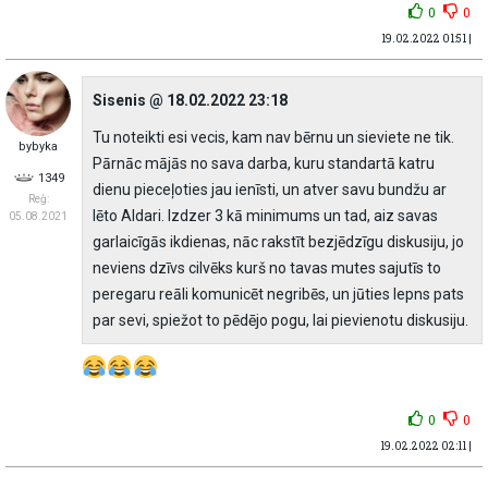
0
0
19.02.2022 01:51 |
Sisenis @ 18.02.2022 23:18
Tu noteikti esi vecis, kam nav bērnu un sieviete ne tik.
bybyka
Pārnāc mājās no sava darba, kuru standartā katru
1349
dienu pieceļoties jau ienīsti, un atver savu bundžu ar
Reģ:
lēto Aldari. Izdzer 3 kā minimums un tad, aiz savas
05.08.2021
garlaicīgās ikdienas, nāc rakstīt bezjēdzīgu diskusiju, jo
neviens dzīvs cilvēks kurš no tavas mutes sajutīs to
peregaru reāli komunicēt negribēs, un jūties lepns pats
par sevi, spiežot to pēdējo pogu, lai pievienotu diskusiju.
0
0
19.02.2022 02:11 |