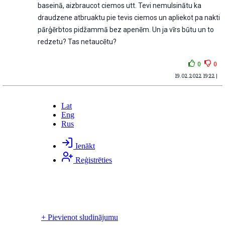
baseinā, aizbraucot ciemos utt. Tevi nemulsinātu ka
draudzene atbruaktu pie tevis ciemos un apliekot pa nakti
pārģērbtos pidžammā bez apenēm. Un ja vīrs būtu un to
redzetu? Tas netaucētu?
0
0
19.02.2022 19:22 |