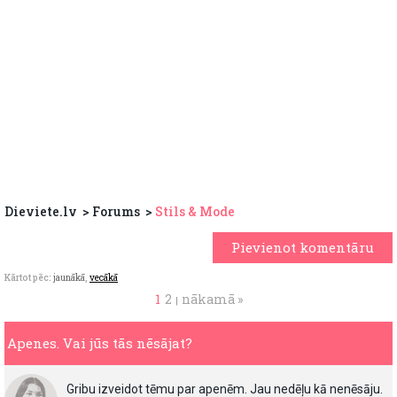
Dieviete.lv
Forums
Stils & Mode
Pievienot komentāru
Kārtot pēc:
jaunākā
,
vecākā
1
2
nākamā »
|
Apenes. Vai jūs tās nēsājat?
Gribu izveidot tēmu par apenēm. Jau nedēļu kā nenēsāju.