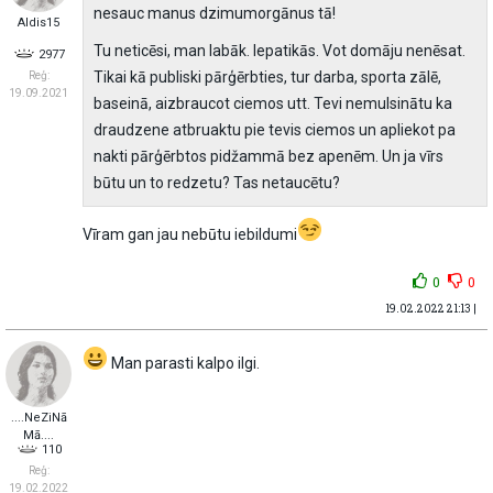
nesauc manus dzimumorgānus tā!
Aldis15
Tu neticēsi, man labāk. Iepatikās. Vot domāju nenēsat.
2977
Tikai kā publiski pārģērbties, tur darba, sporta zālē,
Reģ:
19.09.2021
baseinā, aizbraucot ciemos utt. Tevi nemulsinātu ka
draudzene atbruaktu pie tevis ciemos un apliekot pa
nakti pārģērbtos pidžammā bez apenēm. Un ja vīrs
būtu un to redzetu? Tas netaucētu?
Vīram gan jau nebūtu iebildumi
0
0
19.02.2022 21:13 |
Man parasti kalpo ilgi.
....NeZiNā
Mā....
110
Reģ:
19.02.2022