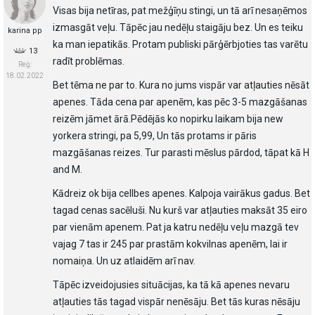
Visas bija netīras, pat mežģīņu stingi, un tā arī nesaņēmos
izmasgāt veļu. Tāpēc jau nedēļu staigāju bez. Un es teiku
karina pp
ka man iepatikās. Protam publiski pārģērbjoties tas varētu
13
radīt problēmas.
Reģ:
18.02.2022
Bet tēma ne par to. Kura no jums vispār var atļauties nēsāt
apenes. Tāda cena par apenēm, kas pēc 3-5 mazgāšanas
reizēm jāmet ārā.Pēdējās ko nopirku laikam bija new
yorkera stringi, pa 5,99, Un tās protams ir pāris
mazgāšanas reizes. Tur parasti mēslus pārdod, tāpat kā H
and M.
Kādreiz ok bija cellbes apenes. Kalpoja vairākus gadus. Bet
tagad cenas sacēluši. Nu kurš var atļauties maksāt 35 eiro
par vienām apenem. Pat ja katru nedēļu veļu mazgā tev
vajag 7 tas ir 245 par prastām kokvilnas apenēm, lai ir
nomaiņa. Un uz atlaidēm arī nav.
Tāpēc izveidojusies situācijas, ka tā kā apenes nevaru
atļauties tās tagad vispār nenēsāju. Bet tās kuras nēsāju