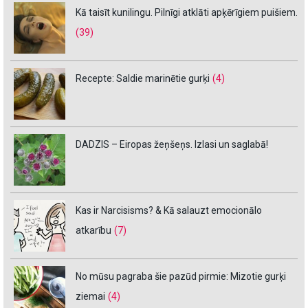
Kā taisīt kunilingu. Pilnīgi atklāti apķērīgiem puišiem.
(39)
Recepte: Saldie marinētie gurķi
(4)
DADZIS – Eiropas žeņšeņs. Izlasi un saglabā!
Kas ir Narcisisms? & Kā salauzt emocionālo
atkarību
(7)
No mūsu pagraba šie pazūd pirmie: Mizotie gurķi
ziemai
(4)