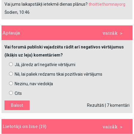
Vai jums laikapstākļi ietekmē dienas plānus?
thoittiethomnayorg
Šodien, 10:46
Aptauja
vairāk >
Vai forumā publiski vajadzētu rādīt arī negatīvos vērtējumus
(īkšķis uz leju) komentāriem?
Jā, jāredz arī negatīvie vērtējumi
Nē, lai paliek redzams tikai pozitīvais vērtējums
Nezinu, nav viedokļa
Cits
Rezultāti
|
7 komentāri
Lietotāji online (19)
vairāk >