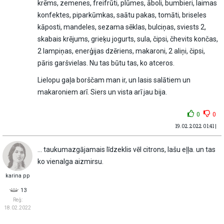
krēms, zemenes, freifrūti, plūmes, āboli, bumbieri, laimas
konfektes, piparkūmkas, saātu pakas, tomāti, briseles
kāposti, mandeles, sezama sēklas, bulciņas, sviests 2,
skabais krējums, grieķu jogurts, sula, čipsi, čhevits končas,
2 lampiņas, enerģijas dzēriens, makaroni, 2 aliņi, čipsi,
pāris garšvielas. Nu tas būtu tas, ko atceros.
Lielopu gaļa borščam man ir, un lasis salātiem un
makaroniem arī. Siers un vista arī jau bija.
0
0
19.02.2022 01:41 |
... taukumazgājamais līdzeklis vēl citrons, lašu eļļa. un tas
ko vienalga aizmirsu.
karina pp
13
Reģ:
18.02.2022