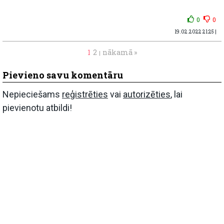
0
0
19.02.2022 21:25 |
1
2
nākamā »
|
Pievieno savu komentāru
Nepieciešams
reģistrēties
vai
autorizēties
, lai
pievienotu atbildi!