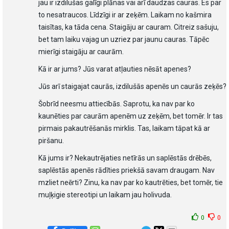
jau ir izdilušas galīgi plānas vai arī daudzas cauras. Es par
to nesatraucos. Līdzīgi ir ar zeķēm. Laikam no kašmira
taisītas, ka tāda cena. Staigāju ar cauram. Citreiz sašuju,
bet tam laiku vajag un uzriez par jaunu cauras. Tāpēc
mierīgi staigāju ar caurām.
Kā ir ar jums? Jūs varat atļauties nēsāt apenes?
Jūs arī staigajat caurās, izdilušās apenēs un caurās zeķēs?
Šobrīd neesmu attiecībās. Saprotu, ka nav par ko
kaunēties par caurām apenēm uz zeķēm, bet tomēr. Ir tas
pirmais pakautrēšanās mirklis. Tas, laikam tāpat kā ar
piršanu.
Kā jums ir? Nekautrējaties netīrās un saplēstās drēbēs,
saplēstās apenēs rādīties priekšā savam draugam. Nav
mzliet neērti? Zinu, ka nav par ko kautrēties, bet tomēr, tie
muļķigie stereotipi un laikam jau holivuda.
0
0