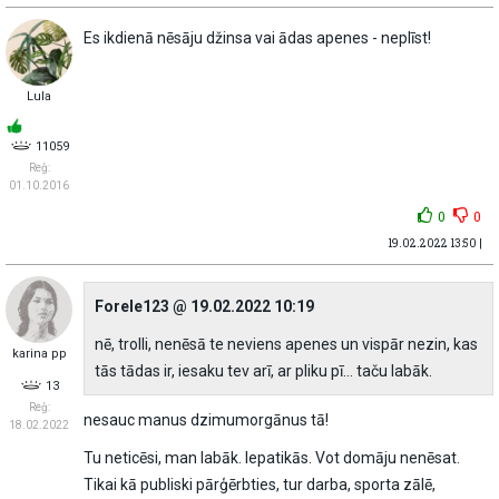
Es ikdienā nēsāju džinsa vai ādas apenes - neplīst!
Lula
11059
Reģ:
01.10.2016
0
0
19.02.2022 13:50 |
Forele123 @ 19.02.2022 10:19
nē, trolli, nenēsā te neviens apenes un vispār nezin, kas
karina pp
tās tādas ir, iesaku tev arī, ar pliku pī... taču labāk.
13
Reģ:
nesauc manus dzimumorgānus tā!
18.02.2022
Tu neticēsi, man labāk. Iepatikās. Vot domāju nenēsat.
Tikai kā publiski pārģērbties, tur darba, sporta zālē,