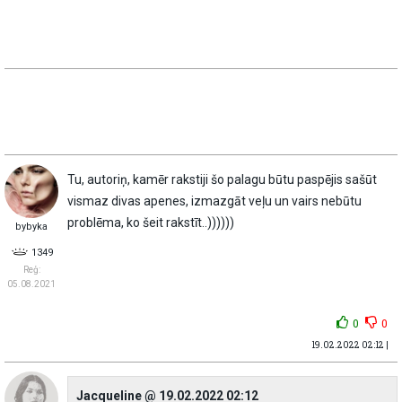
Tu, autoriņ, kamēr rakstiji šo palagu būtu paspējis sašūt
vismaz divas apenes, izmazgāt veļu un vairs nebūtu
problēma, ko šeit rakstīt..))))))
bybyka
1349
Reģ:
05.08.2021
0
0
19.02.2022 02:12 |
Jacqueline @ 19.02.2022 02:12