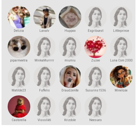
Delizia
Lanalv
Huppoo
Esgribuest
Littleprince
piparmeetra
MinkaMurrrrr
miumiu
Zuzee
Luna Com 2000
Matilde23
Fuffelis
Draudzenīte
Susurins1536
Minelūše
Castorella
Vissslikti
Krizdole
Neesues