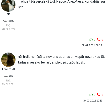
Trolli, ir tādi veikali kā Lidl, Pepco, AliexPress, kur dabūsi pa
lēto.
sla
2189
Reģ:
28.04.2019
0
0
19.02.2022 09:37 |
nē, trolli, nenēsā te neviens apenes un vispār nezin, kas tās
tādas ir, iesaku tev arī, ar pliku pī... taču labāk.
Forele123
312
Reģ:
29.04.2021
0
0
19.02.2022 10:19 |