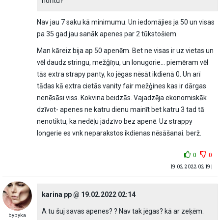
norītu?
Nav jau 7 saku kā minimumu. Un iedomājies ja 50 un visas
pa 35 gad jau sanāk apenes par 2 tūkstošiem.
Man kāreiz bija ap 50 apenēm. Bet ne visas ir uz vietas un
vēl daudz stringu, mežģīņu, un lonugorie... piemēram vēl
tās extra strapy panty, ko jēgas nēsāt ikdienā 0. Un arī
tādas kā extra cietās vanity fair mežģines kas ir dārgas
nenēsāsi viss. Kokvina beidzās. Vajadzēja ekonomiskāk
dzīvot- apenes ne katru dienu mainīt bet katru 3 tad tā
nenotiktu, ka nedēļu jādzīvo bez apenē. Uz strappy
longerie es vnk neparakstos ikdienas nēsāšanai. berž.
0
0
19.02.2022 02:19 |
karina pp @ 19.02.2022 02:14
A tu šuj savas apenes? ? Nav tak jēgas? kā ar zeķēm.
bybyka