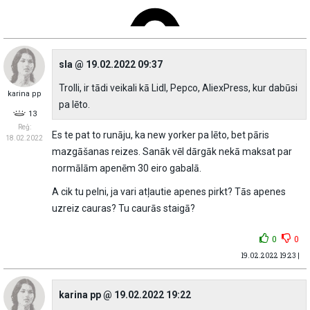
sla @ 19.02.2022 09:37
Trolli, ir tādi veikali kā Lidl, Pepco, AliexPress, kur dabūsi
karina pp
pa lēto.
13
Reģ:
Es te pat to runāju, ka new yorker pa lēto, bet pāris
18.02.2022
mazgāšanas reizes. Sanāk vēl dārgāk nekā maksat par
normālām apenēm 30 eiro gabalā.
A cik tu pelni, ja vari atļautie apenes pirkt? Tās apenes
uzreiz cauras? Tu caurās staigā?
0
0
19.02.2022 19:23 |
karina pp @ 19.02.2022 19:22