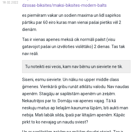
18.02.2022
dzosas-biksites/maksi-biksites-modern-balts
es piemēram vakar un sodien maxima un lidl sapirkos
pārtiku par 60 eiro kuras man vienai pašai pietiks vēl 2
dienām.
Tas ir vienas apenes meksā cik normāli paēst (visu
gatavojot pašai un izvēloties vislētāko) 2 dienas. Tas tak
nav reāli.
Tu noteikti esi vecis, kam nav bērnu un sieviete ne tik.
Siseni, esmu sieviete. Un nāku no upper middle class
ģimenes. Vienkārši gribu runāt atklātu valodu. Nav naudas
apenēm. Staigāju ar saplēstām apenēm un zeķēm.
Nekautrējos par to. Domāju vai apenes vajag. Tā kā
neskuju matus ap lielajām kaunuma lūpām, īsti aukti man
nebija. Mati labāk silda, īpaši par lētajām apenēm. Kāpēc
pirkt to ko nevajag un naudu sviest?