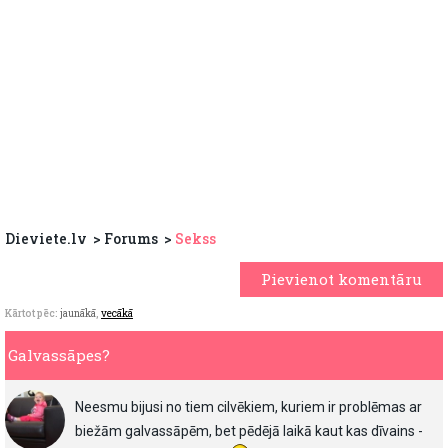
Dieviete.lv
Forums
Sekss
Pievienot komentāru
Kārtot pēc:
jaunākā
,
vecākā
Galvassāpes?
Neesmu bijusi no tiem cilvēkiem, kuriem ir problēmas ar
biežām galvassāpēm, bet pēdējā laikā kaut kas dīvains -