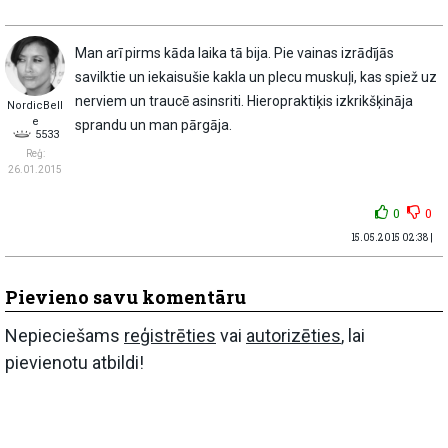
Man arī pirms kāda laika tā bija. Pie vainas izrādījās
savilktie un iekaisušie kakla un plecu muskuļi, kas spiež uz
nerviem un traucē asinsriti. Hieropraktiķis izkrikšķināja
NordicBell
e
sprandu un man pārgāja.
5533
Reģ:
26.01.2015
0
0
15.05.2015 02:38 |
Pievieno savu komentāru
Nepieciešams
reģistrēties
vai
autorizēties
, lai
pievienotu atbildi!