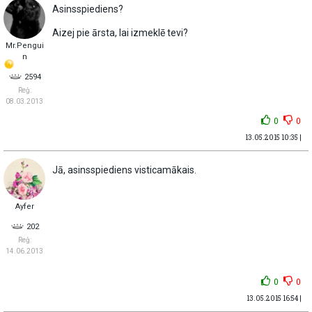
Asinsspiediens?
Aizej pie ārsta, lai izmeklē tevi?
Mr.Pengui
n
2594
Reģ:
08.03.2013
0
0
13.05.2015 10:35 |
Jā, asinsspiediens visticamākais.
Ayfer
202
Reģ:
14.06.2013
0
0
13.05.2015 16:54 |