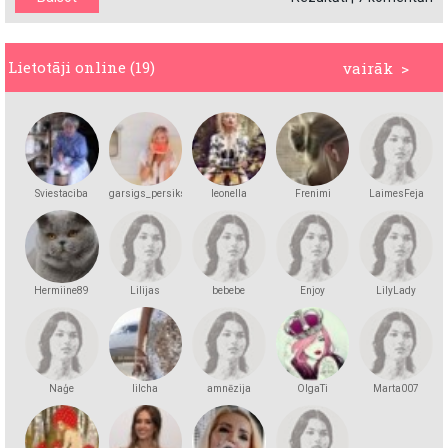
Lietotāji online (19)
vairāk >
Sviestaciba
garsigs_persiks
leonella
Frenimi
LaimesFeja
Hermiine89
Lilijas
bebebe
Enjoy
LilyLady
Naģe
lilcha
amnēzija
OlgaTi
Marta007