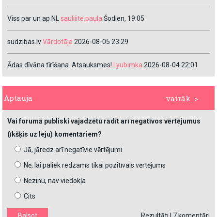
Viss par un ap NL
sauliiite.paula
Šodien, 19:05
sudzibas.lv
Vārdotāja
2026-08-05 23:29
Ādas dīvāna tīrīšana. Atsauksmes!
Lyubimka
2026-08-04 22:01
Aptauja
vairāk >
Vai forumā publiski vajadzētu rādīt arī negatīvos vērtējumus
(īkšķis uz leju) komentāriem?
Jā, jāredz arī negatīvie vērtējumi
Nē, lai paliek redzams tikai pozitīvais vērtējums
Nezinu, nav viedokļa
Cits
Rezultāti
|
7 komentāri