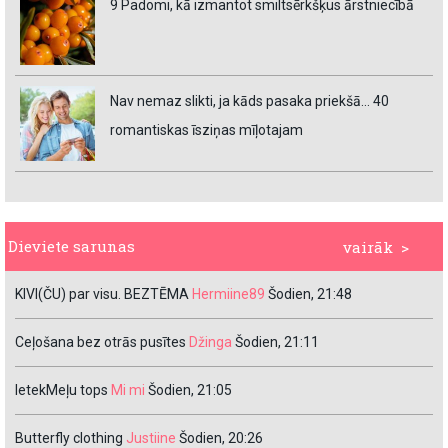
9 Padomi, kā izmantot smiltsērkšķus ārstniecībā
Nav nemaz slikti, ja kāds pasaka priekšā… 40
romantiskas īsziņas mīļotajam
Dieviete sarunas
vairāk >
KIVI(ČU) par visu. BEZTĒMA
Hermiine89
Šodien, 21:48
Ceļošana bez otrās pusītes
Džinga
Šodien, 21:11
IetekMeļu tops
Mi mi
Šodien, 21:05
Butterfly clothing
Justiine
Šodien, 20:26