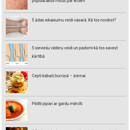
populārākos mītus par ērcēm
5 ādas iekaisumu veidi vasarā: Kā tos novērst?
5 sieviešu vēderu veidi un padomi kā tos savest
kārtībā
Cepti kabači burciņā – ziemai
Pildīti pipari ar gardu mērcīti