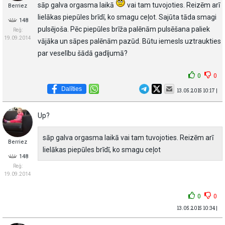
sāp galva orgasma laikā
vai tam tuvojoties. Reizēm arī
Berriez
lielākas piepūles brīdī, ko smagu ceļot. Sajūta tāda smagi
148
pulsējoša. Pēc piepūles brīža palēnām pulsēšana paliek
Reģ:
19.09.2014
vājāka un sāpes palēnām pazūd. Būtu iemesls uztraukties
par veselību šādā gadījumā?
0
0
Dalīties
13.05.2015 10:17 |
Up?
sāp galva orgasma laikā vai tam tuvojoties. Reizēm arī
Berriez
lielākas piepūles brīdī, ko smagu ceļot
148
Reģ:
19.09.2014
0
0
13.05.2015 10:34 |