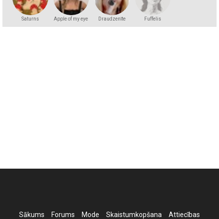
Saturns
Apple of my eye
Draudzenīte
Fuffelis
Sākums
Forums
Mode
Skaistumkopšana
Attiecības