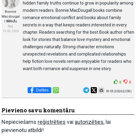
hidden family truths continue to grow in popularity among
modern readers. Bonnie MacDougall books combine
Bonnie
Macdougal
romance emotional conflict and books about family
1
l Novels
secrets in a way that keeps readers interested in every
Reģ:
19.05.2026
chapter. Readers searching for the best Book author often
look for stories that balance love mystery and emotional
challenges naturally. Strong character emotions
unexpected revelations and complicated relationships
help fiction love novels remain enjoyable for readers who
want both romance and suspense in one story.
0
0
Dalīties
19.05.2026 21:08 |
Pievieno savu komentāru
Nepieciešams
reģistrēties
vai
autorizēties
, lai
pievienotu atbildi!