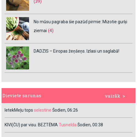
(39)
No mūsu pagraba šie pazūd pirmie: Mizotie gurķi
ziemai
(4)
DADZIS – Eiropas žeņšeņs. Izlasi un saglabā!
Dieviete sarunas
vairāk >
IetekMeļu tops
selestine
Šodien, 06:26
KIVI(ČU) par visu. BEZTĒMA
Tusnelda
Šodien, 00:38