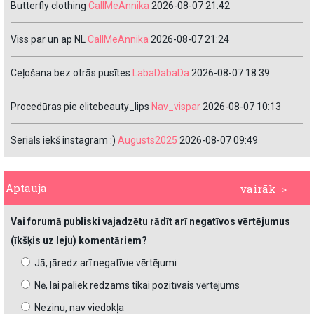
Butterfly clothing
CallMeAnnika
2026-08-07 21:42
Viss par un ap NL
CallMeAnnika
2026-08-07 21:24
Ceļošana bez otrās pusītes
LabaDabaDa
2026-08-07 18:39
Procedūras pie elitebeauty_lips
Nav_vispar
2026-08-07 10:13
Seriāls iekš instagram :)
Augusts2025
2026-08-07 09:49
Aptauja
vairāk >
Vai forumā publiski vajadzētu rādīt arī negatīvos vērtējumus
(īkšķis uz leju) komentāriem?
Jā, jāredz arī negatīvie vērtējumi
Nē, lai paliek redzams tikai pozitīvais vērtējums
Nezinu, nav viedokļa