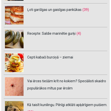
Ļoti garšīgas un gaisīgas pankūkas
(39)
Recepte: Saldie marinētie gurķi
(4)
Cepti kabači burciņā – ziemai
Vai ērces tiešām krīt no kokiem? Speciālisti skaidro
populārākos mītus par ērcēm
Kā taisīt kunilingu. Pilnīgi atklāti apķērīgiem puišiem.