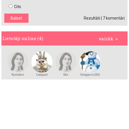
Cits
Rezultāti
|
7 komentāri
Lietotāji online (4)
vairāk >
Rumblerx
Catapult
Mix
Sniegavirs000