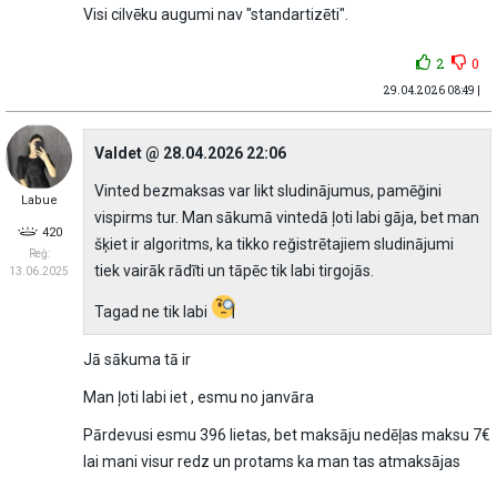
Visi cilvēku augumi nav "standartizēti".
2
0
29.04.2026 08:49 |
Valdet @ 28.04.2026 22:06
Vinted bezmaksas var likt sludinājumus, pamēğini
Labue
vispirms tur. Man sākumā vintedā ļoti labi gāja, bet man
420
šķiet ir algoritms, ka tikko reğistrētajiem sludinājumi
Reģ:
tiek vairāk rādĩti un tāpēc tik labi tirgojās.
13.06.2025
Tagad ne tik labi
Jā sākuma tā ir
Man ļoti labi iet , esmu no janvāra
Pārdevusi esmu 396 lietas, bet maksāju nedēļas maksu 7€
lai mani visur redz un protams ka man tas atmaksājas