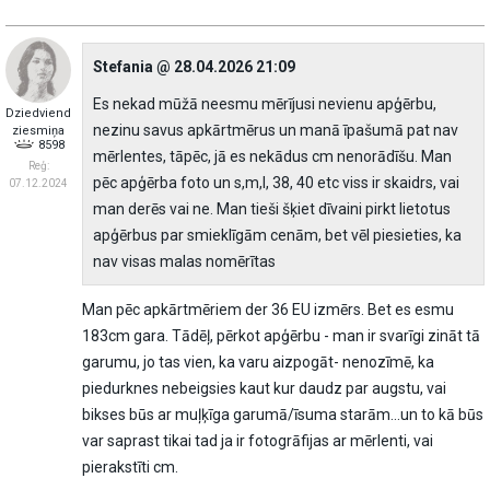
Stefania @ 28.04.2026 21:09
Es nekad mūžā neesmu mērījusi nevienu apģērbu,
Dziedviend
nezinu savus apkārtmērus un manā īpašumā pat nav
ziesmiņa
8598
mērlentes, tāpēc, jā es nekādus cm nenorādīšu. Man
Reģ:
pēc apģērba foto un s,m,l, 38, 40 etc viss ir skaidrs, vai
07.12.2024
man derēs vai ne. Man tieši šķiet dīvaini pirkt lietotus
apģērbus par smieklīgām cenām, bet vēl piesieties, ka
nav visas malas nomērītas
Man pēc apkārtmēriem der 36 EU izmērs. Bet es esmu
183cm gara. Tādēļ, pērkot apģērbu - man ir svarīgi zināt tā
garumu, jo tas vien, ka varu aizpogāt- nenozīmē, ka
piedurknes nebeigsies kaut kur daudz par augstu, vai
bikses būs ar muļķīga garumā/īsuma starām...un to kā būs
var saprast tikai tad ja ir fotogrāfijas ar mērlenti, vai
pierakstīti cm.