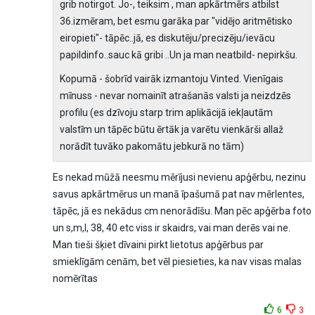
grib notirgot. Jo-, teiksim , man apkārtmērs atbilst
36.izmēram, bet esmu garāka par "vidējo aritmētisko
eiropieti"- tāpēc..jā, es diskutēju/precizēju/ievācu
papildinfo..sauc kā gribi ..Un ja man neatbild- nepirkšu.
Kopumā - šobrīd vairāk izmantoju Vinted. Vienīgais
mīnuss - nevar nomainīt atrašanās valsti ja neizdzēs
profilu (es dzīvoju starp trim aplikācijā iekļautām
valstīm un tāpēc būtu ērtāk ja varētu vienkārši allaž
norādīt tuvāko pakomātu jebkurā no tām)
Es nekad mūžā neesmu mērījusi nevienu apģērbu, nezinu
savus apkārtmērus un manā īpašumā pat nav mērlentes,
tāpēc, jā es nekādus cm nenorādīšu. Man pēc apģērba foto
un s,m,l, 38, 40 etc viss ir skaidrs, vai man derēs vai ne.
Man tieši šķiet dīvaini pirkt lietotus apģērbus par
smieklīgām cenām, bet vēl piesieties, ka nav visas malas
nomērītas
6
3