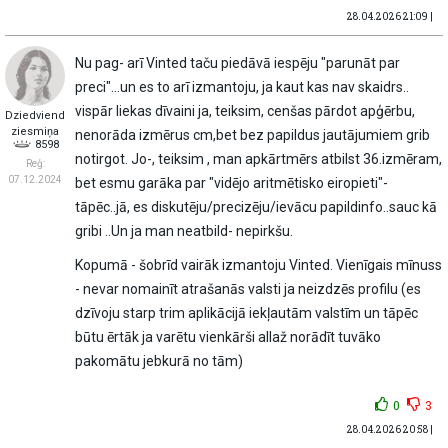
28.04.2026 21:09 |
Nu pag- arī Vinted taču piedāvā iespēju "parunāt par
preci"...un es to arī izmantoju, ja kaut kas nav skaidrs..
vispār liekas dīvaini ja, teiksim, cenšas pārdot apģērbu,
Dziedviend
ziesmiņa
nenorāda izmērus cm,bet bez papildus jautājumiem grib
8598
notirgot. Jo-, teiksim , man apkārtmērs atbilst 36.izmēram,
Reģ:
07.12.2024
bet esmu garāka par "vidējo aritmētisko eiropieti"-
tāpēc..jā, es diskutēju/precizēju/ievācu papildinfo..sauc kā
gribi ..Un ja man neatbild- nepirkšu.
Kopumā - šobrīd vairāk izmantoju Vinted. Vienīgais mīnuss
- nevar nomainīt atrašanās valsti ja neizdzēs profilu (es
dzīvoju starp trim aplikācijā iekļautām valstīm un tāpēc
būtu ērtāk ja varētu vienkārši allaž norādīt tuvāko
pakomātu jebkurā no tām)
0
3
28.04.2026 20:58 |