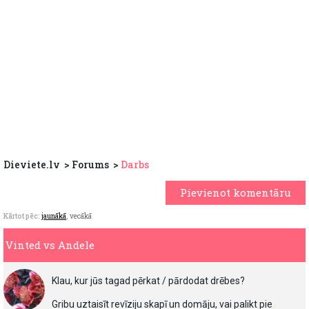
Dieviete.lv
Forums
Darbs
Pievienot komentāru
Kārtot pēc:
jaunākā
,
vecākā
Vinted vs Andele
Klau, kur jūs tagad pērkat / pārdodat drēbes?
Gribu uztaisīt revīziju skapī un domāju, vai palikt pie