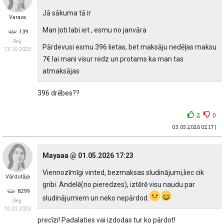
Jā sākuma tā ir
Varava
Man ļoti labi iet , esmu no janvāra
139
Reģ:
Pārdevusi esmu 396 lietas, bet maksāju nedēļas maksu
13.10.2023
7€ lai mani visur redz un protams ka man tas
atmaksājas
396 drēbes??
2
0
03.05.2026 02:17 |
Mayaaa @ 01.05.2026 17:23
Viennozīmīgi vinted, bezmaksas sludinājumi,liec cik
Vārdotāja
gribi. Andelē(no pieredzes), iztērē visu naudu par
8299
sludinājumiem un neko nepārdod.
Reģ:
10.01.2023
precīzi! Padalaties vai izdodas tur ko pārdot!