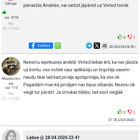
Džinga
pierastās Andeles, vai varbūt jāpāriet uz Vinted tomēr.
3776
Reģ:
03.11.2023
0
1
Dalīties
28.04.2026 12:19 |
Neesmu iepirkusies andelē. Vinted liekas ērti, ka nav jāsūta
uz kontu, viss notiek caur aplikāciju un tirgotājs saņem
naudu tikai tad kad pircējs apstiprinājis, ka viss ok.
MazaisJen
ots
Pagaidām man kā pircējam nav bijusi vilšanās. Nezinu cik
113
viegli tur pārdot. Ja smukas bildes, tad esot vieglāk.
Reģ:
21.11.2025
0
1
07.05.2026 16:25 |
Labue @ 28.04.2026 23:41