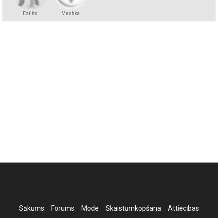
Eziiits
Mashka
Kakashka
Sākums
Forums
Mode
Skaistumkopšana
Attiecības