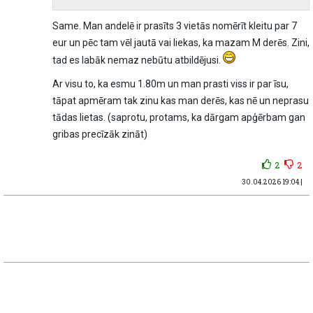
Same. Man andelē ir prasīts 3 vietās nomērīt kleitu par 7
eur un pēc tam vēl jautā vai liekas, ka mazam M derēs. Zini,
tad es labāk nemaz nebūtu atbildējusi.
Ar visu to, ka esmu 1.80m un man prasti viss ir par īsu,
tāpat apmēram tak zinu kas man derēs, kas nē un neprasu
tādas lietas. (saprotu, protams, ka dārgam apģērbam gan
gribas precīzāk zināt)
2
2
30.04.2026 19:04 |