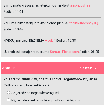
Sirmo matu krāsošanas ieteikumus meklējot
amongusfree
Šodien, 11:04
Vai jums laikapstākļi ietekmē dienas plānus?
thoittiethomnayorg
Šodien, 10:46
KIVI(ČU) par visu. BEZTĒMA
Adele4
Šodien, 10:38
LU skolotāji iestājpārbaudījums
Samuel Richardson
Šodien, 08:25
Aptauja
vairāk >
Vai forumā publiski vajadzētu rādīt arī negatīvos vērtējumus
(īkšķis uz leju) komentāriem?
Jā, jāredz arī negatīvie vērtējumi
Nē, lai paliek redzams tikai pozitīvais vērtējums