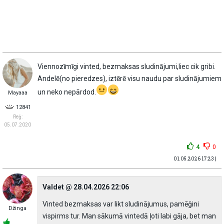
Viennozīmīgi vinted, bezmaksas sludinājumi,liec cik gribi.
Andelē(no pieredzes), iztērē visu naudu par sludinājumiem
un neko nepārdod.
Mayaaa
12841
Reģ:
05.07.2020
4
0
01.05.2026 17:23 |
Valdet @ 28.04.2026 22:06
Vinted bezmaksas var likt sludinājumus, pamēğini
Džinga
vispirms tur. Man sākumā vintedā ļoti labi gāja, bet man