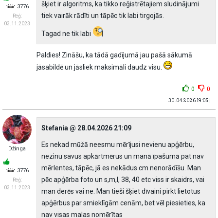
šķiet ir algoritms, ka tikko reğistrētajiem sludinājumi
3776
tiek vairāk rādĩti un tāpēc tik labi tirgojās.
Reģ:
03.11.2023
Tagad ne tik labi
Paldies! Zināšu, ka tādā gadījumā jau pašā sākumā
jāsabildē un jāsliek maksimāli daudz visu.
0
0
30.04.2026 19:05 |
Stefania @ 28.04.2026 21:09
Es nekad mūžā neesmu mērījusi nevienu apģērbu,
Džinga
nezinu savus apkārtmērus un manā īpašumā pat nav
mērlentes, tāpēc, jā es nekādus cm nenorādīšu. Man
3776
pēc apģērba foto un s,m,l, 38, 40 etc viss ir skaidrs, vai
Reģ:
03.11.2023
man derēs vai ne. Man tieši šķiet dīvaini pirkt lietotus
apģērbus par smieklīgām cenām, bet vēl piesieties, ka
nav visas malas nomērītas