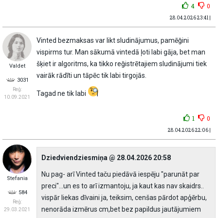
4
0
28.04.2026 23:41 |
Vinted bezmaksas var likt sludinājumus, pamēğini
vispirms tur. Man sākumā vintedā ļoti labi gāja, bet man
šķiet ir algoritms, ka tikko reğistrētajiem sludinājumi tiek
Valdet
vairāk rādĩti un tāpēc tik labi tirgojās.
3031
Reģ:
Tagad ne tik labi
10.09.2021
1
0
28.04.2026 22:06 |
Dziedviendziesmiņa @ 28.04.2026 20:58
Nu pag- arī Vinted taču piedāvā iespēju "parunāt par
Stefania
preci"...un es to arī izmantoju, ja kaut kas nav skaidrs..
584
vispār liekas dīvaini ja, teiksim, cenšas pārdot apģērbu,
Reģ:
nenorāda izmērus cm,bet bez papildus jautājumiem
29.03.2021