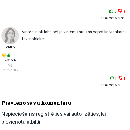
1
3
28.04.2026 13:40 |
Vinted ir loti labs bet ja viniem kaut kas nepatiks vienkarsi
tevi nobloke
didii5
507
Reģ:
01.03.2015
1
1
28.04.2026 13:36 |
Pievieno savu komentāru
Nepieciešams
reģistrēties
vai
autorizēties
, lai
pievienotu atbildi!