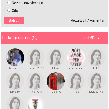
Nezinu, nav viedokļa
Cits
Rezultāti
|
7 komentāri
Lietotāji online (12)
vairāk >
Sviestaciba
kristine__23092
Lilijas
amoreamore
Lulo9
hobng bol
Wtfvienkarši
Fargerike
Ariete
latvjubarbija