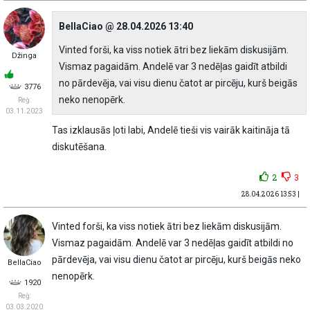
BellaCiao @ 28.04.2026 13:40
Vinted forši, ka viss notiek ātri bez liekām diskusijām.
Džinga
Vismaz pagaidām. Andelē var 3 nedēļas gaidīt atbildi
no pārdevēja, vai visu dienu čatot ar pircēju, kurš beigās
3776
neko nenopērk.
Reģ:
03.11.2023
Tas izklausās ļoti labi, Andelē tieši vis vairāk kaitināja tā
diskutēšana.
2
3
28.04.2026 13:53 |
Vinted forši, ka viss notiek ātri bez liekām diskusijām.
Vismaz pagaidām. Andelē var 3 nedēļas gaidīt atbildi no
pārdevēja, vai visu dienu čatot ar pircēju, kurš beigās neko
BellaCiao
nenopērk.
1920
Reģ:
03.03.2020