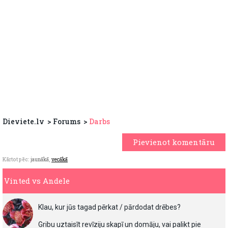
Dieviete.lv
Forums
Darbs
Pievienot komentāru
Kārtot pēc:
jaunākā
,
vecākā
Vinted vs Andele
Klau, kur jūs tagad pērkat / pārdodat drēbes?
Gribu uztaisīt revīziju skapī un domāju, vai palikt pie