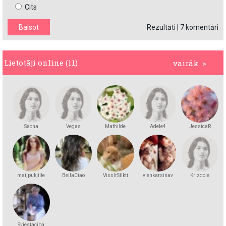
Cits
Rezultāti
|
7 komentāri
Lietotāji online (11)
vairāk >
Saona
Vegas
Mathilde
Adele4
JessicaR
maijpukjiite
BellaCiao
VissIrSlikti
vienkarsinav
Krizdole
Sviestaciba