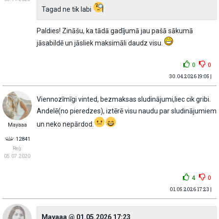
Tagad ne tik labi
Paldies! Zināšu, ka tādā gadījumā jau pašā sākumā
jāsabildē un jāsliek maksimāli daudz visu.
0
0
30.04.2026 19:05 |
Viennozīmīgi vinted, bezmaksas sludinājumi,liec cik gribi.
Andelē(no pieredzes), iztērē visu naudu par sludinājumiem
un neko nepārdod.
Mayaaa
12841
Reģ:
05.07.2020
4
0
01.05.2026 17:23 |
Mayaaa @ 01.05.2026 17:23