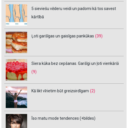
5 sieviešu vēderu veidi un padomi kā tos savest
kārtībā
Ļoti garšīgas un gaisīgas pankūkas
(39)
Siera kūka bez cepšanas. Garšīgi un ļoti vienkārši
(9)
Kā likt vīrietim būt greizsirdīgam
(2)
Īso matu mode tendences (+bildes)