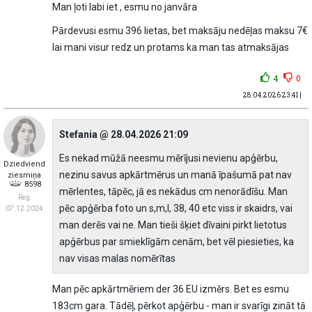
Man ļoti labi iet , esmu no janvāra
Pārdevusi esmu 396 lietas, bet maksāju nedēļas maksu 7€
lai mani visur redz un protams ka man tas atmaksājas
4
0
28.04.2026 23:41 |
Stefania @ 28.04.2026 21:09
Es nekad mūžā neesmu mērījusi nevienu apģērbu,
Dziedviend
nezinu savus apkārtmērus un manā īpašumā pat nav
ziesmiņa
8598
mērlentes, tāpēc, jā es nekādus cm nenorādīšu. Man
Reģ:
pēc apģērba foto un s,m,l, 38, 40 etc viss ir skaidrs, vai
07.12.2024
man derēs vai ne. Man tieši šķiet dīvaini pirkt lietotus
apģērbus par smieklīgām cenām, bet vēl piesieties, ka
nav visas malas nomērītas
Man pēc apkārtmēriem der 36 EU izmērs. Bet es esmu
183cm gara. Tādēļ, pērkot apģērbu - man ir svarīgi zināt tā