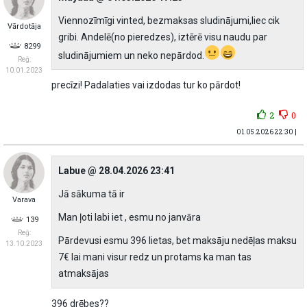
Viennozīmīgi vinted, bezmaksas sludinājumi,liec cik
Vārdotāja
gribi. Andelē(no pieredzes), iztērē visu naudu par
8299
sludinājumiem un neko nepārdod.
Reģ:
10.01.2023
precīzi! Padalaties vai izdodas tur ko pārdot!
2
0
01.05.2026 22:30 |
Labue @ 28.04.2026 23:41
Jā sākuma tā ir
Varava
Man ļoti labi iet , esmu no janvāra
139
Reģ:
Pārdevusi esmu 396 lietas, bet maksāju nedēļas maksu
13.10.2023
7€ lai mani visur redz un protams ka man tas
atmaksājas
396 drēbes??