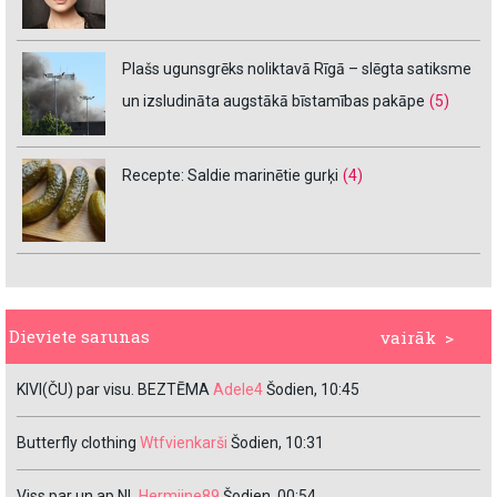
Plašs ugunsgrēks noliktavā Rīgā – slēgta satiksme
un izsludināta augstākā bīstamības pakāpe
(5)
Recepte: Saldie marinētie gurķi
(4)
Dieviete sarunas
vairāk >
KIVI(ČU) par visu. BEZTĒMA
Adele4
Šodien, 10:45
Butterfly clothing
Wtfvienkarši
Šodien, 10:31
Viss par un ap NL
Hermiine89
Šodien, 00:54