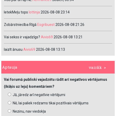
IetekMeļu tops
lottinja
2026-08-08 23:14
Zobārstniecība Rīgā
Esgribuest
2026-08-08 21:26
Vai sekss ir vajadzīgs?
Aivis69
2026-08-08 13:21
laizīt ānusu
Aivis69
2026-08-08 13:13
Aptauja
vairāk >
Vai forumā publiski vajadzētu rādīt arī negatīvos vērtējumus
(īkšķis uz leju) komentāriem?
Jā, jāredz arī negatīvie vērtējumi
Nē, lai paliek redzams tikai pozitīvais vērtējums
Nezinu, nav viedokļa