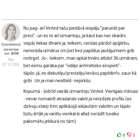
Nu pag- arī Vinted taču piedāvā iespēju "parunāt par
preci"...un es to arī izmantoju, ja kaut kas nav skaidrs..
vispār liekas dīvaini ja, teiksim, cenšas pārdot apģērbu,
Dziedviend
ziesmiņa
nenorāda izmērus cm,bet bez papildus jautājumiem grib
8598
notirgot. Jo-, teiksim , man apkārtmērs atbilst 36.izmēram,
Reģ:
07.12.2024
bet esmu garāka par "vidējo aritmētisko eiropieti"-
tāpēc..jā, es diskutēju/precizēju/ievācu papildinfo..sauc kā
gribi ..Un ja man neatbild- nepirkšu.
Kopumā - šobrīd vairāk izmantoju Vinted. Vienīgais mīnuss
- nevar nomainīt atrašanās valsti ja neizdzēs profilu (es
dzīvoju starp trim aplikācijā iekļautām valstīm un tāpēc
būtu ērtāk ja varētu vienkārši allaž norādīt tuvāko
pakomātu jebkurā no tām)
0
3