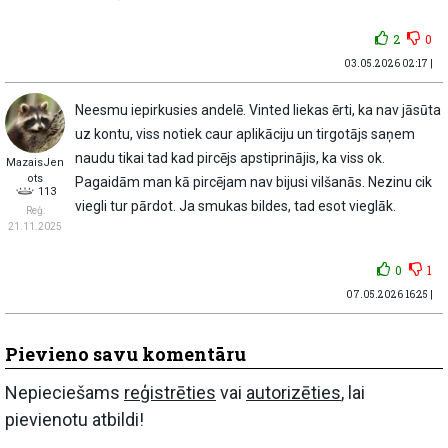
2
0
03.05.2026 02:17 |
Neesmu iepirkusies andelē. Vinted liekas ērti, ka nav jāsūta
uz kontu, viss notiek caur aplikāciju un tirgotājs saņem
naudu tikai tad kad pircējs apstiprinājis, ka viss ok.
MazaisJen
ots
Pagaidām man kā pircējam nav bijusi vilšanās. Nezinu cik
113
viegli tur pārdot. Ja smukas bildes, tad esot vieglāk.
Reģ:
21.11.2025
0
1
07.05.2026 16:25 |
Pievieno savu komentāru
Nepieciešams
reģistrēties
vai
autorizēties
, lai
pievienotu atbildi!