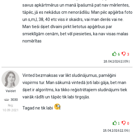
savus apkārtmērus un manā īpašumā pat nav mērlentes,
tāpēc, jā es nekādus cm nenorādīšu. Man pēc apģērba foto
un s,m,l, 38, 40 etc viss ir skaidrs, vai man derēs vai ne.
Man tieši šķiet dīvaini pirkt lietotus apģērbus par
smieklīgām cenām, bet vēl piesieties, ka nav visas malas
nomērītas
6
3
28.04.2026 21:09 |
Vinted bezmaksas var likt sludinājumus, pamēğini
vispirms tur. Man sākumā vintedā ļoti labi gāja, bet man
šķiet ir algoritms, ka tikko reğistrētajiem sludinājumi tiek
Valdet
vairāk rādĩti un tāpēc tik labi tirgojās.
3030
Reģ:
Tagad ne tik labi
10.09.2021
1
0
28.04.2026 22:06 |