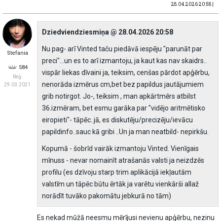
28.04.2026 20:58 |
Dziedviendziesmiņa @ 28.04.2026 20:58
Nu pag- arī Vinted taču piedāvā iespēju "parunāt par
Stefania
preci"...un es to arī izmantoju, ja kaut kas nav skaidrs..
584
vispār liekas dīvaini ja, teiksim, cenšas pārdot apģērbu,
Reģ:
nenorāda izmērus cm,bet bez papildus jautājumiem
29.03.2021
grib notirgot. Jo-, teiksim , man apkārtmērs atbilst
36.izmēram, bet esmu garāka par "vidējo aritmētisko
eiropieti"- tāpēc..jā, es diskutēju/precizēju/ievācu
papildinfo..sauc kā gribi ..Un ja man neatbild- nepirkšu.
Kopumā - šobrīd vairāk izmantoju Vinted. Vienīgais
mīnuss - nevar nomainīt atrašanās valsti ja neizdzēs
profilu (es dzīvoju starp trim aplikācijā iekļautām
valstīm un tāpēc būtu ērtāk ja varētu vienkārši allaž
norādīt tuvāko pakomātu jebkurā no tām)
Es nekad mūžā neesmu mērījusi nevienu apģērbu, nezinu