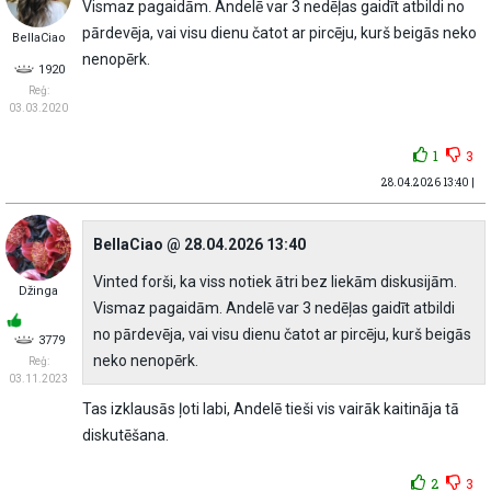
Vismaz pagaidām. Andelē var 3 nedēļas gaidīt atbildi no
pārdevēja, vai visu dienu čatot ar pircēju, kurš beigās neko
BellaCiao
nenopērk.
1920
Reģ:
03.03.2020
1
3
28.04.2026 13:40 |
BellaCiao @ 28.04.2026 13:40
Vinted forši, ka viss notiek ātri bez liekām diskusijām.
Džinga
Vismaz pagaidām. Andelē var 3 nedēļas gaidīt atbildi
no pārdevēja, vai visu dienu čatot ar pircēju, kurš beigās
3779
neko nenopērk.
Reģ:
03.11.2023
Tas izklausās ļoti labi, Andelē tieši vis vairāk kaitināja tā
diskutēšana.
2
3