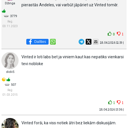
Džinga
pierastās Andeles, vai varbūt jāpāriet uz Vinted tomēr.
3779
Reģ:
03.11.2023
0
1
Dalīties
28.04.2026 12:19 |
Vinted ir loti labs bet ja viniem kaut kas nepatiks vienkarsi
tevi nobloke
didii5
507
Reģ:
01.03.2015
1
1
28.04.2026 13:36 |
Vinted forši, ka viss notiek ātri bez liekām diskusijām.