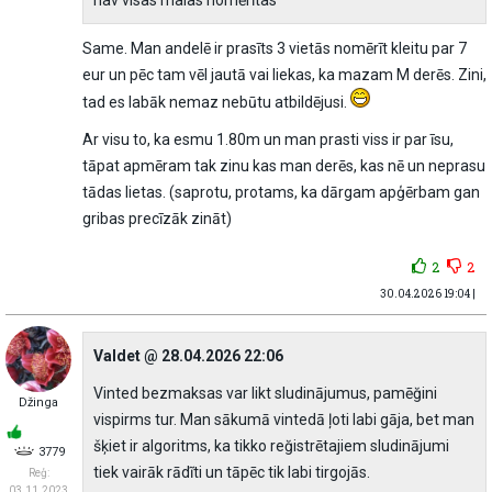
Same. Man andelē ir prasīts 3 vietās nomērīt kleitu par 7
eur un pēc tam vēl jautā vai liekas, ka mazam M derēs. Zini,
tad es labāk nemaz nebūtu atbildējusi.
Ar visu to, ka esmu 1.80m un man prasti viss ir par īsu,
tāpat apmēram tak zinu kas man derēs, kas nē un neprasu
tādas lietas. (saprotu, protams, ka dārgam apģērbam gan
gribas precīzāk zināt)
2
2
30.04.2026 19:04 |
Valdet @ 28.04.2026 22:06
Vinted bezmaksas var likt sludinājumus, pamēğini
Džinga
vispirms tur. Man sākumā vintedā ļoti labi gāja, bet man
šķiet ir algoritms, ka tikko reğistrētajiem sludinājumi
3779
tiek vairāk rādĩti un tāpēc tik labi tirgojās.
Reģ:
03.11.2023