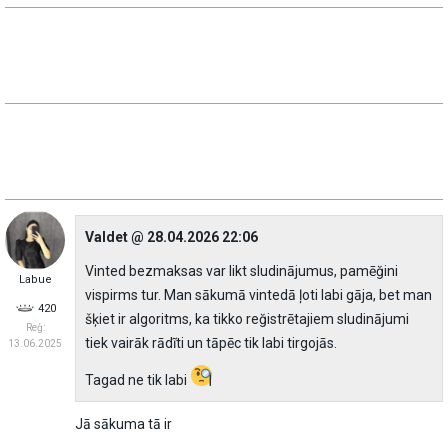
Valdet @ 28.04.2026 22:06
Vinted bezmaksas var likt sludinājumus, pamēğini
Labue
vispirms tur. Man sākumā vintedā ļoti labi gāja, bet man
420
šķiet ir algoritms, ka tikko reğistrētajiem sludinājumi
Reģ:
tiek vairāk rādĩti un tāpēc tik labi tirgojās.
13.06.2025
Tagad ne tik labi
Jā sākuma tā ir