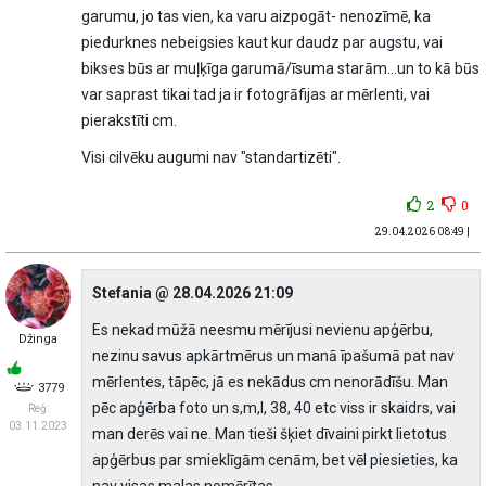
garumu, jo tas vien, ka varu aizpogāt- nenozīmē, ka
piedurknes nebeigsies kaut kur daudz par augstu, vai
bikses būs ar muļķīga garumā/īsuma starām...un to kā būs
var saprast tikai tad ja ir fotogrāfijas ar mērlenti, vai
pierakstīti cm.
Visi cilvēku augumi nav "standartizēti".
2
0
29.04.2026 08:49 |
Stefania @ 28.04.2026 21:09
Es nekad mūžā neesmu mērījusi nevienu apģērbu,
Džinga
nezinu savus apkārtmērus un manā īpašumā pat nav
mērlentes, tāpēc, jā es nekādus cm nenorādīšu. Man
3779
pēc apģērba foto un s,m,l, 38, 40 etc viss ir skaidrs, vai
Reģ:
03.11.2023
man derēs vai ne. Man tieši šķiet dīvaini pirkt lietotus
apģērbus par smieklīgām cenām, bet vēl piesieties, ka
nav visas malas nomērītas