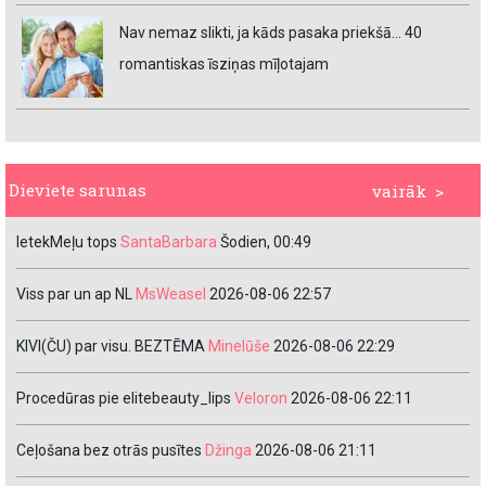
Nav nemaz slikti, ja kāds pasaka priekšā… 40
romantiskas īsziņas mīļotajam
Dieviete sarunas
vairāk >
IetekMeļu tops
SantaBarbara
Šodien, 00:49
Viss par un ap NL
MsWeasel
2026-08-06 22:57
KIVI(ČU) par visu. BEZTĒMA
Minelūše
2026-08-06 22:29
Procedūras pie elitebeauty_lips
Veloron
2026-08-06 22:11
Ceļošana bez otrās pusītes
Džinga
2026-08-06 21:11