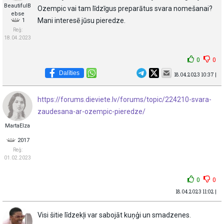
BeautifulB
Ozempic vai tam līdzīgus preparātus svara nomešanai?
ebse
Mani interesē jūsu pieredze.
1
Reģ:
18.04.2023
0
0
Dalīties
18.04.2023 10:37 |
https://forums.dieviete.lv/forums/topic/224210-svara-
zaudesana-ar-ozempic-pieredze/
MartaElza
2017
Reģ:
01.02.2023
0
0
18.04.2023 11:02 |
Visi šitie līdzekļi var sabojāt kuņģi un smadzenes.