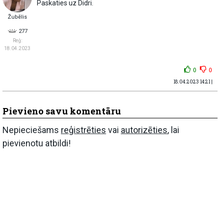
Paskaties uz Didri.
Žubēlis
277
Reģ:
18.04.2023
0
0
18.04.2023 14:21 |
Pievieno savu komentāru
Nepieciešams
reģistrēties
vai
autorizēties
, lai
pievienotu atbildi!