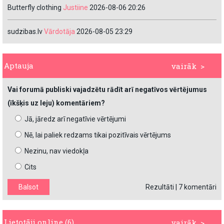
Butterfly clothing
Justiine
2026-08-06 20:26
sudzibas.lv
Vārdotāja
2026-08-05 23:29
Aptauja
vairāk >
Vai forumā publiski vajadzētu rādīt arī negatīvos vērtējumus
(īkšķis uz leju) komentāriem?
Jā, jāredz arī negatīvie vērtējumi
Nē, lai paliek redzams tikai pozitīvais vērtējums
Nezinu, nav viedokļa
Cits
Rezultāti
|
7 komentāri
Lietotāji online (6)
vairāk >