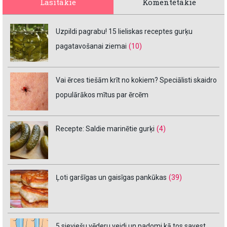
Lasītākie
Komentētākie
Uzpildi pagrabu! 15 lieliskas receptes gurķu
pagatavošanai ziemai
(10)
Vai ērces tiešām krīt no kokiem? Speciālisti skaidro
populārākos mītus par ērcēm
Recepte: Saldie marinētie gurķi
(4)
Ļoti garšīgas un gaisīgas pankūkas
(39)
5 sieviešu vēderu veidi un padomi kā tos savest