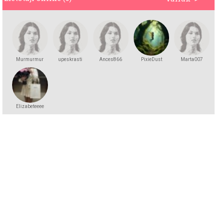
Murmurmur
upeskrasti
Ances866
PixieDust
Marta007
Elizabeteeee