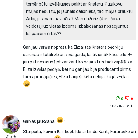
tomēr būtu izvēlējusies palikt ar Kristeru, Puzikovu
mājās nesūtītu, jo jaunais dalībnieks, tad mājās brauktu
Artis, jo viņam nav pāra? Man dažreiz šķiet, šova
veidotāji uz vietas izdomā izbalsošanas nosacījumus,
kā pašiem ērtāk??
Gan jau varēja noprast, ka Elīzai tas Kristers pēc viņu
sarunas ir totāli zb un viņa gaida, lai tik ienāk kāds cits. +/-
jau pat nesarunājot var kaut ko nojaust un tad izspēlē, ka
Elīza izvēlas pēdējā, bet nu gan jau bija producenti pirms
tam aprunājušies, Elīza baigi šokēta nebija, ka jāizvēlas
0
0
18.03.2023 14:31 |
Galvas jaukšanai
:
Starpcitu, Raivim IG ir kopbilde ar Lindu Kanti, kurai seko arī
Līna ❀