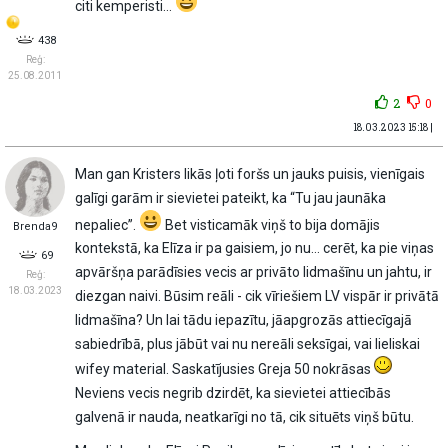
citi kemperisti...
438
Reģ:
25.08.2011
2
0
18.03.2023 15:18 |
Man gan Kristers likās ļoti foršs un jauks puisis, vienīgais
galīgi garām ir sievietei pateikt, ka “Tu jau jaunāka
nepaliec”.
Bet visticamāk viņš to bija domājis
Brenda9
kontekstā, ka Elīza ir pa gaisiem, jo nu… cerēt, ka pie viņas
69
apvāršņa parādīsies vecis ar privāto lidmašīnu un jahtu, ir
Reģ:
18.03.2023
diezgan naivi. Būsim reāli - cik vīriešiem LV vispār ir privātā
lidmašīna? Un lai tādu iepazītu, jāapgrozās attiecīgajā
sabiedrībā, plus jābūt vai nu nereāli seksīgai, vai lieliskai
wifey material. Saskatījusies Greja 50 nokrāsas
Neviens vecis negrib dzirdēt, ka sievietei attiecībās
galvenā ir nauda, neatkarīgi no tā, cik situēts viņš būtu.