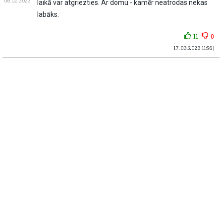
06.02.2023
laikā var atgriezties. Ar domu - kamēr neatrodas nekas
labāks.
11
0
17.03.2023 11:56 |