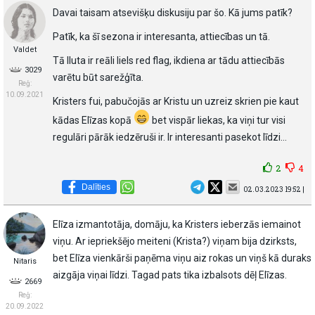
Davai taisam atsevišķu diskusiju par šo. Kā jums patīk?
Patīk, ka šī sezona ir interesanta, attiecības un tā.
Valdet
Tā Iluta ir reāli liels red flag, ikdiena ar tādu attiecībās
3029
varētu būt sarežģīta.
Reģ:
10.09.2021
Kristers fui, pabučojās ar Kristu un uzreiz skrien pie kaut
kādas Elīzas kopā
bet vispār liekas, ka viņi tur visi
regulāri pārāk iedzēruši ir. Ir interesanti pasekot līdzi…
2
4
Dalīties
02.03.2023 19:52 |
Elīza izmantotāja, domāju, ka Kristers ieberzās iemainot
viņu. Ar iepriekšējo meiteni (Krista?) viņam bija dzirksts,
bet Elīza vienkārši paņēma viņu aiz rokas un viņš kā duraks
Nitaris
aizgāja viņai līdzi. Tagad pats tika izbalsots dēļ Elīzas.
2669
Reģ:
20.09.2022