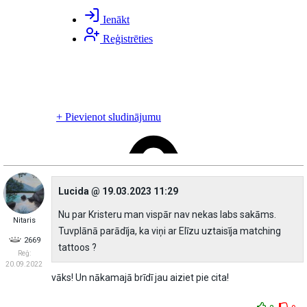
Lucida @ 19.03.2023 11:29
Nu par Kristeru man vispār nav nekas labs sakāms.
Nitaris
Tuvplānā parādīja, ka viņi ar Elīzu uztaisīja matching
2669
tattoos ?
Reģ:
20.09.2022
vāks! Un nākamajā brīdī jau aiziet pie cita!