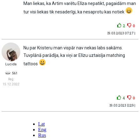
Man liekas, ka Artim varētu Elīza nepatikt, pagaidām man
tur visi liekas tik nesaderīgi, ka nesaprotu kas notiek
2
0
19.03.2023 07:27 |
Nu par Kristeru man vispār nav nekas labs sakāms.
Tuvplānā parādīja, ka viņi ar Elīzu uztaisīja matching
tattoos
Lucida
561
Reģ:
15.12.2022
4
0
19.03.2023 11:29 |