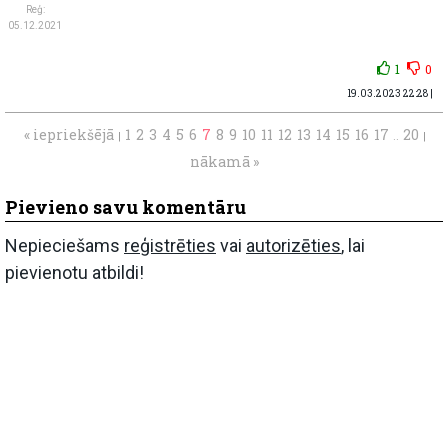
Reģ:
05.12.2021
1
0
19.03.2023 22:28 |
« iepriekšējā
1
2
3
4
5
6
7
8
9
10
11
12
13
14
15
16
17
20
|
..
|
nākamā »
Pievieno savu komentāru
Nepieciešams
reģistrēties
vai
autorizēties
, lai
pievienotu atbildi!