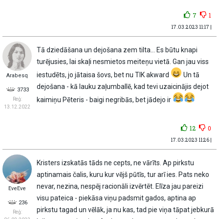
7
1
17.03.2023 11:17 |
Tā dziedāšana un dejošana zem tilta… Es būtu knapi
turējusies, lai skaļi nesmietos meiteņu vietā. Gan jau viss
iestudēts, jo jātaisa šovs, bet nu TIK akward
Un tā
Arabesq
dejošana - kā lauku zaļumballē, kad tevi uzaicinājis dejot
3733
kaimiņu Pēteris - baigi negribās, bet jādejo ir
Reģ:
13.12.2022
12
0
17.03.2023 11:26 |
Kristers izskatās tāds ne cepts, ne vārīts. Ap pirkstu
aptinamais čalis, kuru kur vējš pūtīs, tur arī ies. Pats neko
nevar, nezina, nespēj racionāli izvērtēt. Elīza jau pareizi
EveEve
visu pateica - piekāsa viņu padsmit gados, aptina ap
236
pirkstu tagad un vēlāk, ja nu kas, tad pie viņa tāpat jebkurā
Reģ: