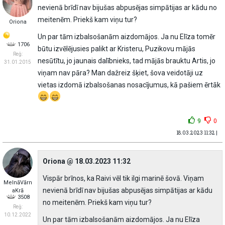
nevienā brīdī nav bijušas abpusējas simpātijas ar kādu no
meitenēm. Priekš kam viņu tur?
Oriona
Un par tām izbalsošanām aizdomājos. Ja nu Elīza tomēr
1706
būtu izvēlējusies palikt ar Kristeru, Puzikovu mājās
Reģ:
nesūtītu, jo jaunais dalībnieks, tad mājās brauktu Artis, jo
31.01.2015
viņam nav pāra? Man dažreiz šķiet, šova veidotāji uz
vietas izdomā izbalsošanas nosacījumus, kā pašiem ērtāk
9
0
18.03.2023 11:32 |
Oriona @ 18.03.2023 11:32
Vispār brīnos, ka Raivi vēl tik ilgi marinē šovā. Viņam
MelnāVārn
nevienā brīdī nav bijušas abpusējas simpātijas ar kādu
aKrā
3508
no meitenēm. Priekš kam viņu tur?
Reģ:
10.12.2022
Un par tām izbalsošanām aizdomājos. Ja nu Elīza