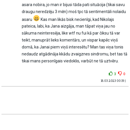
asara nobira, jo man ir bijusi tāda pati situācija (tikai savu
draugu neredzēju 3 mēn) moš tpc tā sentimentāli nolaidu
asaru
Kas man likās bisk necienīgi, kad Nikolajs
pateica, labi, ka Jana aizgāja, man tāpat viņa jau no
sākuma neinteresēja, like wtf nu fui kā par čiksu tā var
teikt, manuprāt lieks komentārs, un vispar kapēc viņš
domā, ka Janai piem viņš interesētu? Man tas viņa tonis
nedaudz atgādināja kkādu zvaigznes sindromu, bet tas tā
tikai mans personīgais viedoklis, varbūt ne tā uztvēru.
3
0
18.03.2023 00:19 |