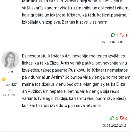
Man liekas, ka Elīzai Puzikovs galīgi nepatīk, bet viņai ir
vitāli svarīgi saņemt vīriešu uzmanību un apliecināt citiem,
ka ir gribēta un iekārota. Kristeru kā tādu košļeni paņēma,
izkošļāja un izspļāva. Bet tas ir šovs, viss norm.
7
1
18.03.2023 20:36 |
Es nesapratu, kāpēc to Arti nevarēja meitenes izvēlēties..
liekas, ka tā kā Elīzai Artis vairāk patika, bet nevarēja viņu
izvēlēties, tāpēc paņēma Puzikovu, lai Kristers nemaisītos
bru
pa vidu viņai un Artim? Jo būtībā viņa vienīgā no meitenēm
maina tos džekus vienu pēc otra. Man gan šķiet, ka Elīza
827
Reģ:
arī Puzikovam nepatika, bet nu viņa vienīgā bija reāls
13.08.2010
variants (vienīgā izrādīja, ka varētu viņu pārim izvēlēties),
lai tikai formāli izveidotu pāri šova ietvaros.
3
0
18.03.2023 23:14 |