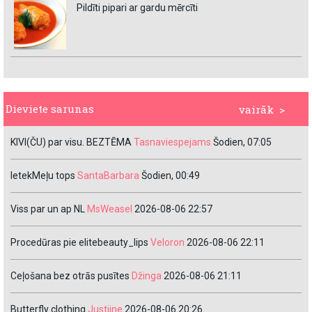
Pildīti pipari ar gardu mērcīti
Dieviete sarunas
vairāk >
KIVI(ČU) par visu. BEZTĒMA
Tasnaviespejams
Šodien, 07:05
IetekMeļu tops
SantaBarbara
Šodien, 00:49
Viss par un ap NL
MsWeasel
2026-08-06 22:57
Procedūras pie elitebeauty_lips
Veloron
2026-08-06 22:11
Ceļošana bez otrās pusītes
Džinga
2026-08-06 21:11
Butterfly clothing
Justiine
2026-08-06 20:26