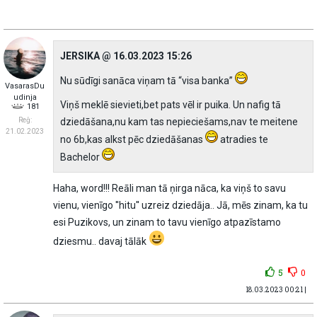
JERSIKA @ 16.03.2023 15:26
Nu sūdīgi sanāca viņam tā “visa banka”
VasarasDu
udinja
Viņš meklē sievieti,bet pats vēl ir puika. Un nafig tā
181
Reģ:
dziedāšana,nu kam tas nepieciešams,nav te meitene
21.02.2023
no 6b,kas alkst pēc dziedāšanas
atradies te
Bachelor
Haha, word!!! Reāli man tā ņirga nāca, ka viņš to savu
vienu, vienīgo ''hitu'' uzreiz dziedāja.. Jā, mēs zinam, ka tu
esi Puzikovs, un zinam to tavu vienīgo atpazīstamo
dziesmu.. davaj tālāk
5
0
18.03.2023 00:21 |