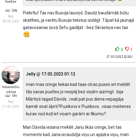
EveEve
236
Piekrītu! Tas nav Busuļa lauciņš. Daudz baudāmāk būtu
Reģ:
skatīties, ja varētu Busuļa tekstus izslēgt. Tāpat kā jaunajā
06.02.2023
gatavošanas šovā Šefu gaidījāt - bez Skrastiņa nav tas.
2
1
17.03.2023 12:28 |
Jelly @ 17.03.2023 01:12
man max cringe liekas kad taas otras puses iet meklēt
VasarasDu
tās savas pusītes jo nespēj bez viņām aizmigt...bija
udinja
181
Mārtiņš tagad Dāvids...reali pat pus diena nepagāja
Reģ:
kamēr esat šķirti?Puzikovs ir Puzikovs...visas meitenes
21.02.2023
kuras viņš koļī iet viņam garām ar līkumu?
Man Dāvida iešana meklēt Janu likās cringe, bet tas
moments kad Jana ieraudzīja viņu un apķēra viņu, man