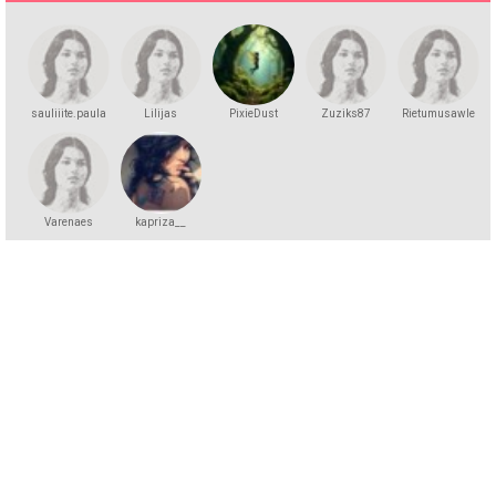
sauliiite.paula
Lilijas
PixieDust
Zuziks87
Rietumusawle
Varenaes
kapriza__