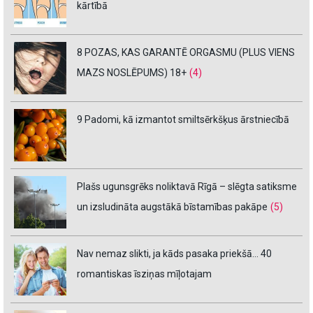
kārtībā
8 POZAS, KAS GARANTĒ ORGASMU (PLUS VIENS
MAZS NOSLĒPUMS) 18+
(4)
9 Padomi, kā izmantot smiltsērkšķus ārstniecībā
Plašs ugunsgrēks noliktavā Rīgā – slēgta satiksme
un izsludināta augstākā bīstamības pakāpe
(5)
Nav nemaz slikti, ja kāds pasaka priekšā… 40
romantiskas īsziņas mīļotajam