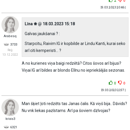
2
0
19.03.2023 20:46 |
Līna ❀ @ 18.03.2023 15:18
Galvas jaukšanai ? :
Arabesq
Starpcitu, Raivim IG ir kopbilde ar Lindu Kanti, kurai seko
3733
arī citi kemperisti... ?
Reģ:
13.12.2022
A no kurienes viņa baigi redzētā? Citos šovos arī bijusi?
Viņai IG arī bildes ar blondo Elīnu no iepriekšējās sezonas.
0
0
19.03.2023 21:57 |
Man šķiet ļoti redzēts tas Janas čalis. Kā viņš bija.. Dāvids?
Nu vnk liekas pazīstams. Arī pa šoviem dzīvojas?
krixis3
6321