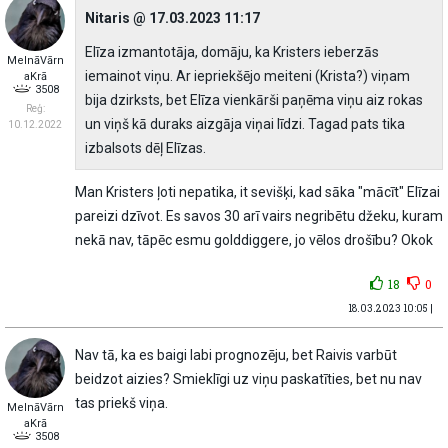
Nitaris @ 17.03.2023 11:17
Elīza izmantotāja, domāju, ka Kristers ieberzās
MelnāVārn
iemainot viņu. Ar iepriekšējo meiteni (Krista?) viņam
aKrā
3508
bija dzirksts, bet Elīza vienkārši paņēma viņu aiz rokas
Reģ:
un viņš kā duraks aizgāja viņai līdzi. Tagad pats tika
10.12.2022
izbalsots dēļ Elīzas.
Man Kristers ļoti nepatika, it sevišķi, kad sāka "mācīt" Elīzai
pareizi dzīvot. Es savos 30 arī vairs negribētu džeku, kuram
nekā nav, tāpēc esmu golddiggere, jo vēlos drošību? Okok
18
0
18.03.2023 10:05 |
Nav tā, ka es baigi labi prognozēju, bet Raivis varbūt
beidzot aizies? Smieklīgi uz viņu paskatīties, bet nu nav
tas priekš viņa.
MelnāVārn
aKrā
3508