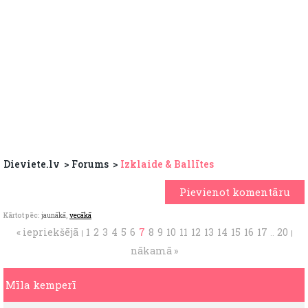
Dieviete.lv
Forums
Izklaide & Ballītes
Pievienot komentāru
Kārtot pēc:
jaunākā
,
vecākā
« iepriekšējā
1
2
3
4
5
6
7
8
9
10
11
12
13
14
15
16
17
20
|
..
|
nākamā »
Mīla kemperī