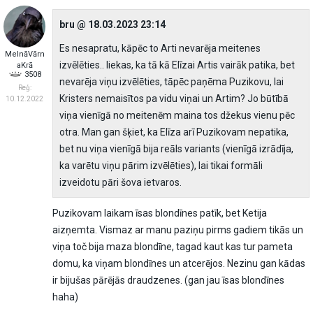
bru @ 18.03.2023 23:14
Es nesapratu, kāpēc to Arti nevarēja meitenes
MelnāVārn
izvēlēties.. liekas, ka tā kā Elīzai Artis vairāk patika, bet
aKrā
3508
nevarēja viņu izvēlēties, tāpēc paņēma Puzikovu, lai
Reģ:
Kristers nemaisītos pa vidu viņai un Artim? Jo būtībā
10.12.2022
viņa vienīgā no meitenēm maina tos džekus vienu pēc
otra. Man gan šķiet, ka Elīza arī Puzikovam nepatika,
bet nu viņa vienīgā bija reāls variants (vienīgā izrādīja,
ka varētu viņu pārim izvēlēties), lai tikai formāli
izveidotu pāri šova ietvaros.
Puzikovam laikam īsas blondīnes patīk, bet Ketija
aizņemta. Vismaz ar manu paziņu pirms gadiem tikās un
viņa toč bija maza blondīne, tagad kaut kas tur pameta
domu, ka viņam blondīnes un atcerējos. Nezinu gan kādas
ir bijušas pārējās draudzenes. (gan jau īsas blondīnes
haha)