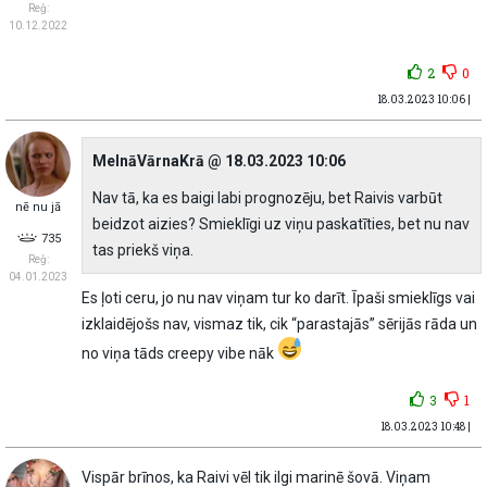
Reģ:
10.12.2022
2
0
18.03.2023 10:06 |
MelnāVārnaKrā @ 18.03.2023 10:06
Nav tā, ka es baigi labi prognozēju, bet Raivis varbūt
nē nu jā
beidzot aizies? Smieklīgi uz viņu paskatīties, bet nu nav
735
tas priekš viņa.
Reģ:
04.01.2023
Es ļoti ceru, jo nu nav viņam tur ko darīt. Īpaši smieklīgs vai
izklaidējošs nav, vismaz tik, cik “parastajās” sērijās rāda un
no viņa tāds creepy vibe nāk
3
1
18.03.2023 10:48 |
Vispār brīnos, ka Raivi vēl tik ilgi marinē šovā. Viņam