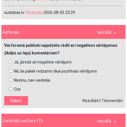
sudzibas.lv
Vārdotāja
2026-08-05 23:29
Aptauja
vairāk >
Vai forumā publiski vajadzētu rādīt arī negatīvos vērtējumus
(īkšķis uz leju) komentāriem?
Jā, jāredz arī negatīvie vērtējumi
Nē, lai paliek redzams tikai pozitīvais vērtējums
Nezinu, nav viedokļa
Cits
Rezultāti
|
7 komentāri
Lietotāji online (7)
vairāk >