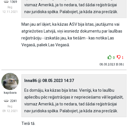
1369
vismaz Amerikā, ja to nedara, tad šādai reģistrācijai
Reģ:
nav juridiska spēka. Palabojiet, ja kāda zina precīzāk.
12.11.2021
Man jau arī šķiet, ka kāzas ASV bija īstas, jautājums vai
atgriežoties Latvijā, viņi iesniedz dokumentu par laulības
reģistrāciju - izskatās jau, ka tiešām - kas notika Las
Vegasā, paliek Las Vegasā.
0
1
08.05.2023 15:08 |
Inna86 @ 08.05.2023 14:37
Es domāju, ka kāzas bija īstas. Vienīgi, ka to laulību
kapibara
apliecību pēc reģistrācijas ir neprieciešams vēl legalizēt,
2241
vismaz Amerikā, ja to nedara, tad šādai reģistrācijai
Reģ:
nav juridiska spēka. Palabojiet, ja kāda zina precīzāk.
09.12.2021
Tieši tā.