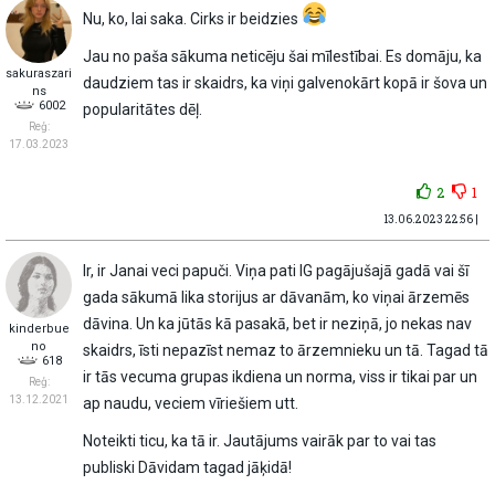
Nu, ko, lai saka. Cirks ir beidzies
Jau no paša sākuma neticēju šai mīlestībai. Es domāju, ka
sakuraszari
daudziem tas ir skaidrs, ka viņi galvenokārt kopā ir šova un
ns
6002
popularitātes dēļ.
Reģ:
17.03.2023
2
1
13.06.2023 22:56 |
Ir, ir Janai veci papuči. Viņa pati IG pagājušajā gadā vai šī
gada sākumā lika storijus ar dāvanām, ko viņai ārzemēs
dāvina. Un ka jūtās kā pasakā, bet ir neziņā, jo nekas nav
kinderbue
no
skaidrs, īsti nepazīst nemaz to ārzemnieku un tā. Tagad tā
618
ir tās vecuma grupas ikdiena un norma, viss ir tikai par un
Reģ:
13.12.2021
ap naudu, veciem vīriešiem utt.
Noteikti ticu, ka tā ir. Jautājums vairāk par to vai tas
publiski Dāvidam tagad jāķidā!