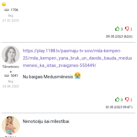
1706
Reģ:
31.01.2015
3
1
09.05.2023 16:26 |
https://play.1188.lv/pasmaju-tv-sovi/mila-kemperi-
25/mila_kemperi_yana_bruk_un_davids_bauda_medus
menesi_ka_istas_zvaigznes-550449/
Tērvetniec
e
5041
Nu baigais Medusmēnesis
Reģ:
26.04.2023
0
1
10.05.2023 09:47 |
Nenoticēju šai mīlestībai.