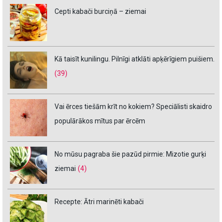
Cepti kabači burciņā – ziemai
Kā taisīt kunilingu. Pilnīgi atklāti apķērīgiem puišiem.
(39)
Vai ērces tiešām krīt no kokiem? Speciālisti skaidro
populārākos mītus par ērcēm
No mūsu pagraba šie pazūd pirmie: Mizotie gurķi
ziemai
(4)
Recepte: Ātri marinēti kabači