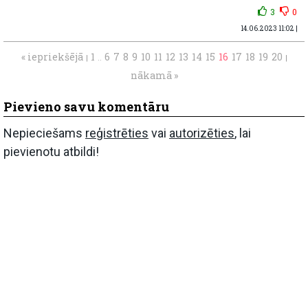
3
0
14.06.2023 11:02 |
« iepriekšējā
1
6
7
8
9
10
11
12
13
14
15
16
17
18
19
20
|
..
|
nākamā »
Pievieno savu komentāru
Nepieciešams
reģistrēties
vai
autorizēties
, lai
pievienotu atbildi!