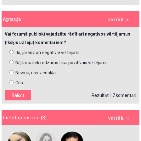
Aptauja
vairāk >
Vai forumā publiski vajadzētu rādīt arī negatīvos vērtējumus
(īkšķis uz leju) komentāriem?
Jā, jāredz arī negatīvie vērtējumi
Nē, lai paliek redzams tikai pozitīvais vērtējums
Nezinu, nav viedokļa
Cits
Rezultāti
|
7 komentāri
Lietotāji online (3)
vairāk >