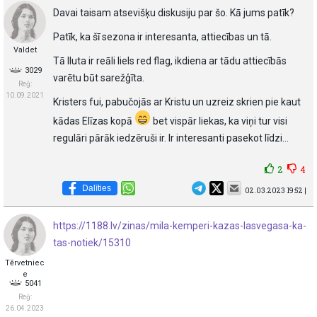
Davai taisam atsevišķu diskusiju par šo. Kā jums patīk?
Patīk, ka šī sezona ir interesanta, attiecības un tā.
Valdet
Tā Iluta ir reāli liels red flag, ikdiena ar tādu attiecībās
3029
varētu būt sarežģīta.
Reģ:
10.09.2021
Kristers fui, pabučojās ar Kristu un uzreiz skrien pie kaut
kādas Elīzas kopā
bet vispār liekas, ka viņi tur visi
regulāri pārāk iedzēruši ir. Ir interesanti pasekot līdzi…
2
4
Dalīties
02.03.2023 19:52 |
https://1188.lv/zinas/mila-kemperi-kazas-lasvegasa-ka-
tas-notiek/15310
Tērvetniec
e
5041
Reģ:
26.04.2023