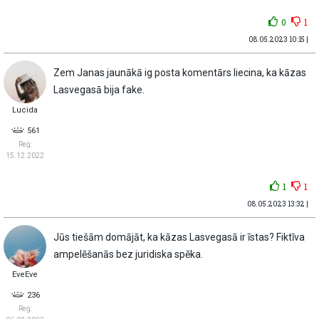
0
1
08.05.2023 10:15 |
Zem Janas jaunākā ig posta komentārs liecina, ka kāzas
Lasvegasā bija fake.
Lucida
561
Reģ:
15.12.2022
1
1
08.05.2023 13:32 |
Jūs tiešām domājāt, ka kāzas Lasvegasā ir īstas? Fiktīva
ampelēšanās bez juridiska spēka.
EveEve
236
Reģ: