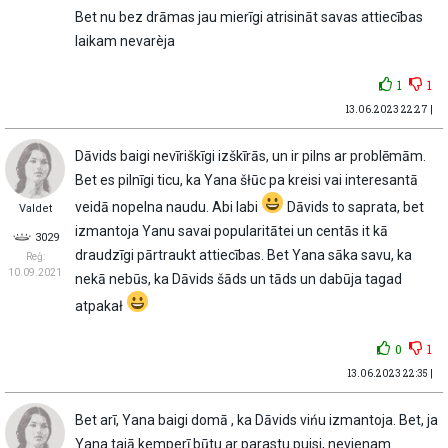
Bet nu bez drāmas jau mierīgi atrisināt savas attiecības
laikam nevarèja
1
1
13.06.2023 22:27 |
Dāvids baigi nevīriškīgi izškīrās, un ir pilns ar problēmām.
Bet es pilnīgi ticu, ka Yana šłūc pa kreisi vai interesantā
veidā nopelna naudu. Abi labi
Dāvids to saprata, bet
Valdet
izmantoja Yanu savai popularitātei un centās it kā
3029
draudzīgi pārtraukt attiecības. Bet Yana sāka savu, ka
Reģ:
10.09.2021
nekā nebūs, ka Dāvids šāds un tāds un dabūja tagad
atpakał
0
1
13.06.2023 22:35 |
Bet arī, Yana baigi domā , ka Dāvids vińu izmantoja. Bet, ja
Yana tajā kemperī būtu ar parastu puisi, nevienam