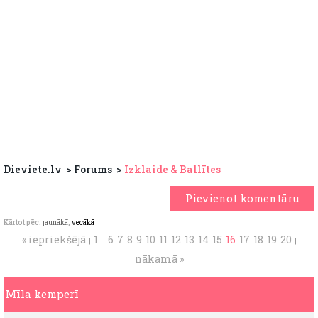
Dieviete.lv
Forums
Izklaide & Ballītes
Pievienot komentāru
Kārtot pēc:
jaunākā
,
vecākā
« iepriekšējā
1
6
7
8
9
10
11
12
13
14
15
16
17
18
19
20
|
..
|
nākamā »
Mīla kemperī