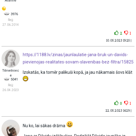
Arahne
3976
Reģ:
27.06.2014
2
1
10.05.2023 19:25 |
https://1188.lv/zinas/jaunlaulatie-jana-bruk-un-davids-
pievienojas-realitates-sovam-slavenibas-bez-filtra/15825
Tērvetniec
Izskatās, ka tomēr palikuši kopā, ja jau nākamais šovs klāt
e
5041
Reģ:
26.04.2023
0
1
22.05.2023 14:29 |
Nu ko, lai sākas drāma
Jana ar Dāvidu izšķīrušies. Redzējāt Dāvida jaunāko ig