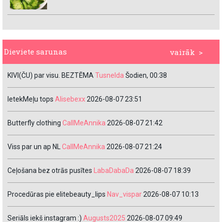
Dieviete sarunas
vairāk >
KIVI(ČU) par visu. BEZTĒMA
Tusnelda
Šodien, 00:38
IetekMeļu tops
Alisebexx
2026-08-07 23:51
Butterfly clothing
CallMeAnnika
2026-08-07 21:42
Viss par un ap NL
CallMeAnnika
2026-08-07 21:24
Ceļošana bez otrās pusītes
LabaDabaDa
2026-08-07 18:39
Procedūras pie elitebeauty_lips
Nav_vispar
2026-08-07 10:13
Seriāls iekš instagram :)
Augusts2025
2026-08-07 09:49