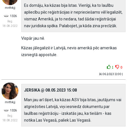
Es domāju, ka kāzas bija īstas. Vienīgi, ka to laulību
mrthkjj
apliecību pēc reģistrācijas ir neprieciešams vēl legalizēt,
1326
vismaz Amerikā, ja to nedara, tad šādai reģistrācijai
Reģ:
nav juridiska spēka. Palabojiet, ja kāda zina precīzāk.
18.08.2022
Vispār jau nē.
Kāzas jālegalizē ir Latvijā, nevis amerikā pēc amerikas
izsniegtā appostule.
1
0
14.06.2023 11:00 |
JERSIKA @ 08.05.2023 15:08
Man jau arī šķiet, ka kāzas ASV bija īstas, jautājums vai
mrthkjj
atgriežoties Latvijā, viņi iesniedz dokumentu par
1326
laulības reģistrāciju - izskatās jau, ka tiešām - kas
Reģ:
notika Las Vegasā, paliek Las Vegasā.
18.08.2022