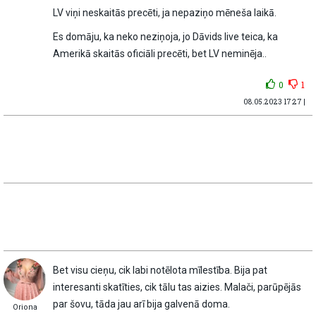
LV viņi neskaitās precēti, ja nepaziņo mēneša laikā.
Es domāju, ka neko neziņoja, jo Dāvids live teica, ka
Amerikā skaitās oficiāli precēti, bet LV neminēja..
0
1
08.05.2023 17:27 |
Bet visu cieņu, cik labi notēlota mīlestība. Bija pat
interesanti skatīties, cik tālu tas aizies. Malači, parūpējās
par šovu, tāda jau arī bija galvenā doma.
Oriona