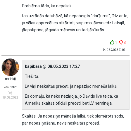
Problēma tāda, ka nepaliek.
tas uzrādās datubāzē, kā nepabeigts "darījums", līdz ar to,
ja vēlas apprecēties atkārtoti, vispirms jāiesniedz Latvijā,
jāapstiprina, jāgaida mēnesis un tad jās''kirās.
1
0
14.06.2023 11:01 |
kapibara @ 08.05.2023 17:27
Tieši tā.
mrthkjj
LV viņi neskaitās precēti, ja nepaziņo mēneša laikā.
1326
Reģ:
Es domāju, ka neko neziņoja, jo Dāvids live teica, ka
18.08.2022
Amerikā skaitās oficiāli precēti, bet LV neminēja..
Skaitās. Ja nepaziņo mēneša laikā, tiek piemērots sods,
par nepaziņošanu, nevis neskaitās precēti.