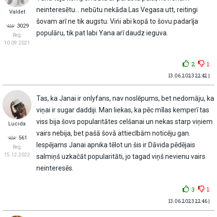
neinteresētu… nebūtu nekāda Las Vegasa utt, reitingi
Valdet
šovam arī ne tik augstu. Vińi abi kopā to šovu padarīja
3029
populāru, tik pat labi Yana arī daudz ieguva.
Reģ:
10.09.2021
2
1
13.06.2023 22:42 |
Tas, ka Janai ir onlyfans, nav noslēpums, bet nedomāju, ka
viņai ir sugar daddiji. Man liekas, ka pēc mīlas kemperī tas
viss bija šovs popularitātes celšanai un nekas starp viņiem
Lucida
vairs nebija, bet pašā šovā attiecībām noticēju gan.
561
Iespējams Janai apnika tēlot un šis ir Dāvida pēdējais
Reģ:
15.12.2022
salmiņš uzkačāt popularitāti, jo tagad viņš nevienu vairs
neinteresēs.
3
1
13.06.2023 22:46 |