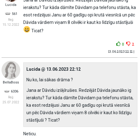
Lucida
ierakstu? Tur kāda dāmīte Dāvidam pa telefonu stāsta, ka
561
esot redzējusi Janu ar 60 gadīgu opi krutā viesnīcā un pēc
Reģ:
Dāvida vārdiem viņam 8 cilvēki ir kaut ko līdzīgu stāstījuši
15.12.2022
Ticat?
0
2
13.06.2023 22:12 |
Lucida @ 13.06.2023 22:12
Nu ko, lai sākas drāma ?
BellaBoss
Jana ar Dāvidu izšķīrušies. Redzējāt Dāvida jaunāko ig
6336
ierakstu? Tur kāda dāmīte Dāvidam pa telefonu stāsta,
Reģ:
25.07.2022
ka esot redzējusi Janu ar 60 gadīgu opi krutā viesnīcā
un pēc Dāvida vārdiem viņam 8 cilvēki ir kaut ko līdzīgu
stāstījuši ? Ticat?
Neticu.