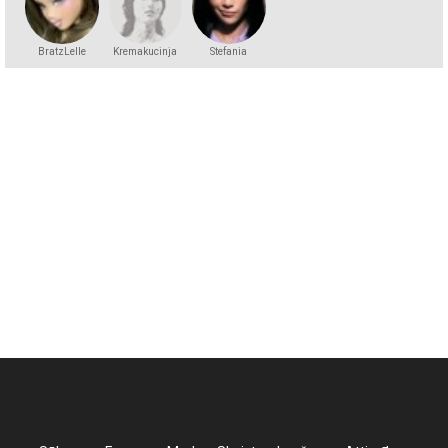
BratzLelle
Kremakucinja
Stefania