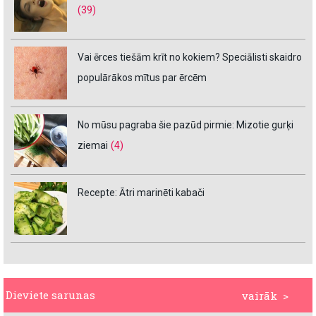
(39)
Vai ērces tiešām krīt no kokiem? Speciālisti skaidro
populārākos mītus par ērcēm
No mūsu pagraba šie pazūd pirmie: Mizotie gurķi
ziemai
(4)
Recepte: Ātri marinēti kabači
Dieviete sarunas
vairāk >