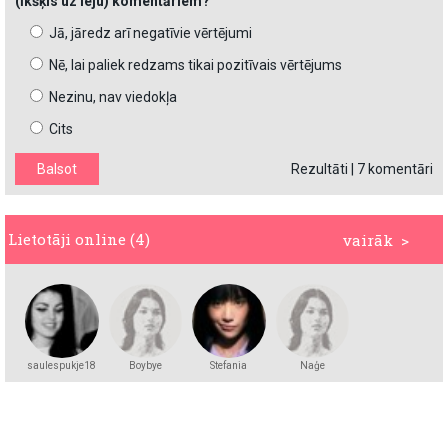
(īkšķis uz leju) komentāriem?
Jā, jāredz arī negatīvie vērtējumi
Nē, lai paliek redzams tikai pozitīvais vērtējums
Nezinu, nav viedokļa
Cits
Rezultāti
|
7 komentāri
Lietotāji online (4)
vairāk >
saulespukje18
Boybye
Stefania
Naģe