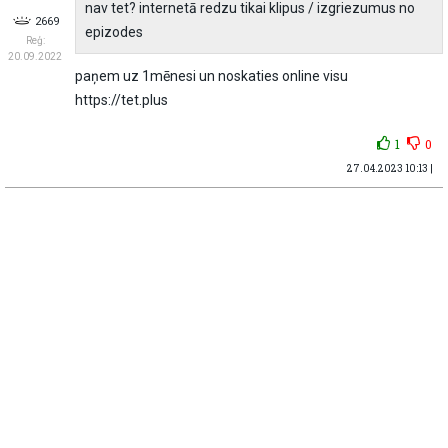
nav tet? internetā redzu tikai klipus / izgriezumus no
2669
epizodes
Reģ:
20.09.2022
paņem uz 1mēnesi un noskaties online visu
https://tet.plus
1
0
27.04.2023 10:13 |