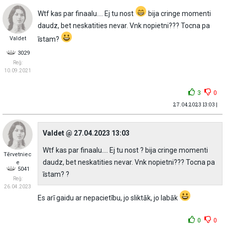
Wtf kas par finaalu…. Ej tu nost
bija cringe momenti
daudz, bet neskatities nevar. Vnk nopietni??? Tocna pa
īstam?
Valdet
3029
Reģ:
10.09.2021
3
0
27.04.2023 13:03 |
Valdet @ 27.04.2023 13:03
Wtf kas par finaalu…. Ej tu nost ? bija cringe momenti
Tērvetniec
daudz, bet neskatities nevar. Vnk nopietni??? Tocna pa
e
5041
īstam? ?
Reģ:
26.04.2023
Es arī gaidu ar nepacietību, jo sliktāk, jo labāk
0
0