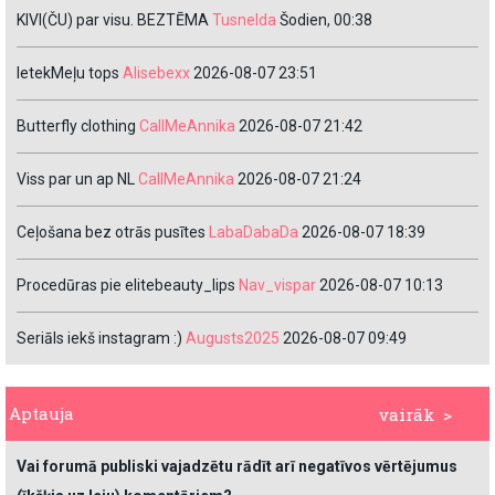
KIVI(ČU) par visu. BEZTĒMA
Tusnelda
Šodien, 00:38
IetekMeļu tops
Alisebexx
2026-08-07 23:51
Butterfly clothing
CallMeAnnika
2026-08-07 21:42
Viss par un ap NL
CallMeAnnika
2026-08-07 21:24
Ceļošana bez otrās pusītes
LabaDabaDa
2026-08-07 18:39
Procedūras pie elitebeauty_lips
Nav_vispar
2026-08-07 10:13
Seriāls iekš instagram :)
Augusts2025
2026-08-07 09:49
Aptauja
vairāk >
Vai forumā publiski vajadzētu rādīt arī negatīvos vērtējumus