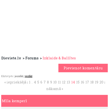
Dieviete.lv
Forums
Izklaide & Ballītes
Pievienot komentāru
Kārtot pēc:
jaunākā
,
vecākā
« iepriekšējā
1
4
5
6
7
8
9
10
11
12
13
14
15
16
17
18
19
20
|
..
|
nākamā »
Mīla kemperī