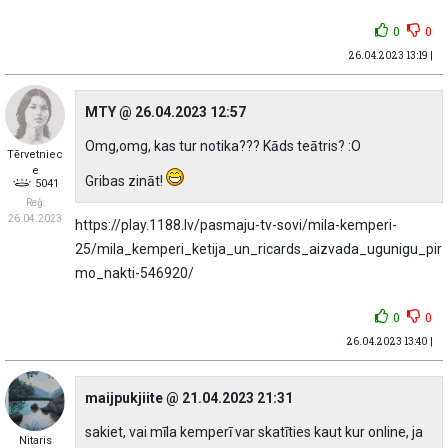
0
0
26.04.2023 13:19 |
MTY @ 26.04.2023 12:57
Omg,omg, kas tur notika??? Kāds teātris? :O
Tērvetniec
e
Gribas zināt!
5041
Reģ:
26.04.2023
https://play.1188.lv/pasmaju-tv-sovi/mila-kemperi-
25/mila_kemperi_ketija_un_ricards_aizvada_ugunigu_pir
mo_nakti-546920/
0
0
26.04.2023 13:40 |
maijpukjiite @ 21.04.2023 21:31
sakiet, vai mīla kemperī var skatīties kaut kur online, ja
Nitaris