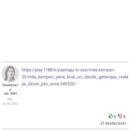
https://play.1188.lv/pasmaju-tv-sovi/mila-kemperi-
25/mila_kemperi_yana_bruk_un_davids_gatavojas_reala
jai_dzivei_pec_sova-546925/
Tērvetniec
e
5041
Reģ:
26.04.2023
0
0
27.04.2023 11:03 |