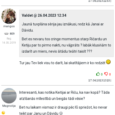
27.04.2023 22:53 |
Valdet @ 26.04.2023 12:34
Jaunā tuvplāna sèrija jau iznākusi, redz kā Janai ar
mangos
Dāvidu.
809
Bet es nevaru tos cringe momentus starp Ričardu un
Reģ:
14.05.2019
Ketiju par to pirmo nakti, nu vājprāts ? labāk klusińām to
izdarīt un miers, nevis šitādu teātri taisīt ???
Tur jau Tev liek visu to darīt, lai skatītājiem ir ko redzēt
0
0
27.04.2023 23:25 |
Interesanti, kas notika Keitijai ar Riču, ka nav kopā? Tāda
atzīšanās mīlestībā un beigās tādi vēsie?
Magnolija
Bet nu laikam vismaz ir draugi pēc IG spriežot, ko nevar
teikt par Janu un Dāvidu 🫢