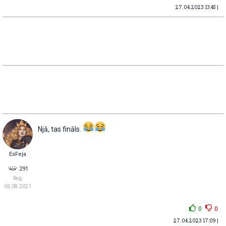
27.04.2023 13:45 |
Njā, tas fināls.
EsFeja
291
Reģ:
06.08.2021
0
0
27.04.2023 17:09 |