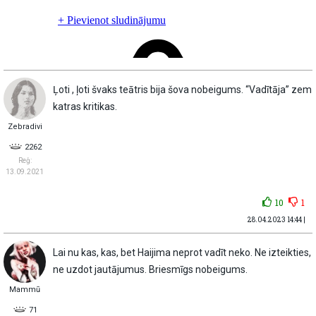
Ļoti , ļoti švaks teātris bija šova nobeigums. “Vadītāja” zem
katras kritikas.
Zebradivi
2262
Reģ:
13.09.2021
10
1
28.04.2023 14:44 |
Lai nu kas, kas, bet Haijima neprot vadīt neko. Ne izteikties,
ne uzdot jautājumus. Briesmīgs nobeigums.
Mammū
71