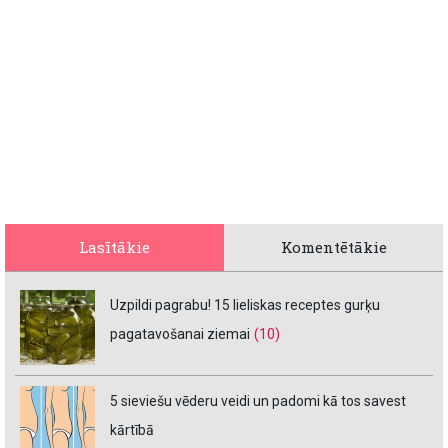
Lasītākie
Komentētākie
Uzpildi pagrabu! 15 lieliskas receptes gurķu
pagatavošanai ziemai
(10)
5 sieviešu vēderu veidi un padomi kā tos savest
kārtībā