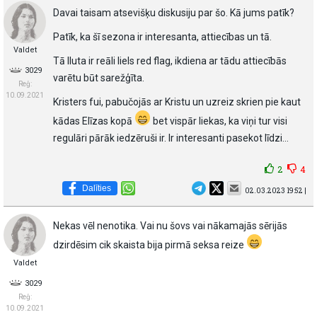
Davai taisam atsevišķu diskusiju par šo. Kā jums patīk?
Patīk, ka šī sezona ir interesanta, attiecības un tā.
Valdet
Tā Iluta ir reāli liels red flag, ikdiena ar tādu attiecībās
3029
varētu būt sarežģīta.
Reģ:
10.09.2021
Kristers fui, pabučojās ar Kristu un uzreiz skrien pie kaut
kādas Elīzas kopā
bet vispār liekas, ka viņi tur visi
regulāri pārāk iedzēruši ir. Ir interesanti pasekot līdzi…
2
4
Dalīties
02.03.2023 19:52 |
Nekas vēl nenotika. Vai nu šovs vai nākamajās sērijās
dzirdēsim cik skaista bija pirmā seksa reize
Valdet
3029
Reģ:
10.09.2021