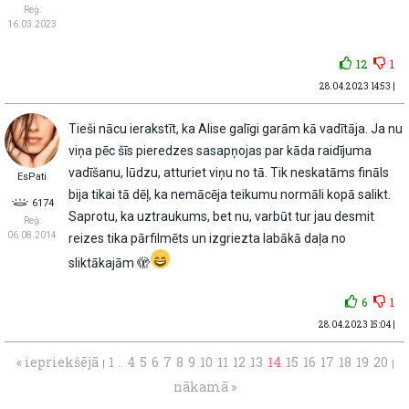
Reģ:
16.03.2023
12
1
28.04.2023 14:53 |
Tieši nācu ierakstīt, ka Alise galīgi garām kā vadītāja. Ja nu
viņa pēc šīs pieredzes sasapņojas par kāda raidījuma
vadīšanu, lūdzu, atturiet viņu no tā. Tik neskatāms fināls
EsPati
bija tikai tā dēļ, ka nemācēja teikumu normāli kopā salikt.
6174
Saprotu, ka uztraukums, bet nu, varbūt tur jau desmit
Reģ:
06.08.2014
reizes tika pārfilmēts un izgriezta labākā daļa no
sliktākajām 🫣
6
1
28.04.2023 15:04 |
« iepriekšējā
1
4
5
6
7
8
9
10
11
12
13
14
15
16
17
18
19
20
|
..
|
nākamā »