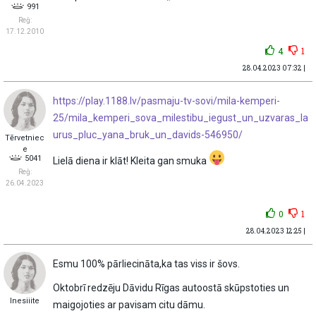
991
Reģ:
17.12.2010
4
1
28.04.2023 07:32 |
https://play.1188.lv/pasmaju-tv-sovi/mila-kemperi-
25/mila_kemperi_sova_milestibu_iegust_un_uzvaras_la
urus_pluc_yana_bruk_un_davids-546950/
Tērvetniec
e
5041
Lielā diena ir klāt! Kleita gan smuka
Reģ:
26.04.2023
0
1
28.04.2023 12:25 |
Esmu 100% pārliecināta,ka tas viss ir šovs.
Oktobrī redzēju Dāvidu Rīgas autoostā skūpstoties un
Inesiiite
maigojoties ar pavisam citu dāmu.