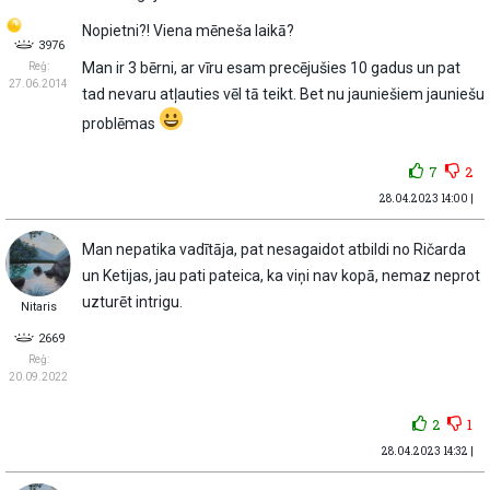
Nopietni?! Viena mēneša laikā?
3976
Man ir 3 bērni, ar vīru esam precējušies 10 gadus un pat
Reģ:
27.06.2014
tad nevaru atļauties vēl tā teikt. Bet nu jauniešiem jauniešu
problēmas
7
2
28.04.2023 14:00 |
Man nepatika vadītāja, pat nesagaidot atbildi no Ričarda
un Ketijas, jau pati pateica, ka viņi nav kopā, nemaz neprot
uzturēt intrigu.
Nitaris
2669
Reģ:
20.09.2022
2
1
28.04.2023 14:32 |