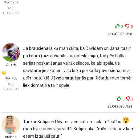
1702
Reģ:
16.08.2022
2
2
28.04.2023 12:58 |
Ja brauciena laikā man šķita, ka Dāvidam un Janai tas ir
pa īstam (aizraušanās jau noteikti bija), tad pēc fināla
sērijas noskatīšanās vairāk sliecos, ka abi spēlē, tie
Līna ❀
savstarpējie skatieni visu laiku pie kāda pavērsiena un ar
acīm pateiktā Dāvida ņirgašanās par Ričardu man tomēr
438
Reģ:
liek domāt, ka tā ir spēle.
25.08.2011
1
1
28.04.2023 13:21 |
Tur kur Ketija un Ričards viens otram sola mīlestību
man bija kauns viņu vietā. Ketija saka: “mēs tik daudz kam
esam izgājuši cauri.”
Arahne