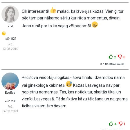
Cik interesanti!
malači, ka izvēlējās kāzas. Vienīgi tur
pēc tam par nākamo sēriju kur rāda momentus, dīvaini
Jana runā par to ka vajag vēl padomāt
bru
827
Reģ:
13.08.2010
2
0
27.04.2023 22:45 |
Pēc šova veidotāju loģikas - šova fināls…dzemdību namā
vai ginekologa kabinetā
Kāzas Lasvegasā nav par
nopietnu ņemamas. Tas, kas notiek tur, skaitās tikai un
EveEve
vienīgi Lasvegasā. Tāda fiktīva kāzu tēlošana un ne grama
236
ticības visam šim šovam.
Reģ:
06.02.2023
4
1