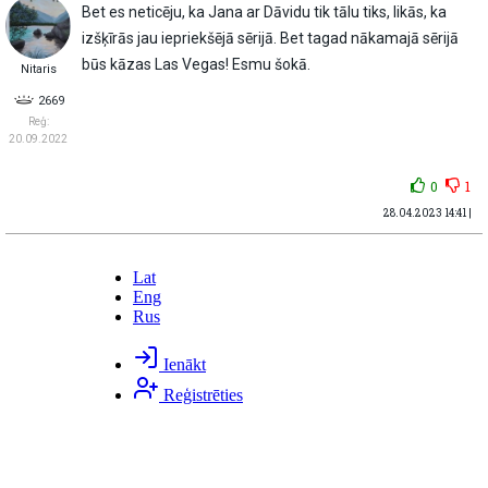
Bet es neticēju, ka Jana ar Dāvidu tik tālu tiks, likās, ka
izšķīrās jau iepriekšējā sērijā. Bet tagad nākamajā sērijā
būs kāzas Las Vegas! Esmu šokā.
Nitaris
2669
Reģ:
20.09.2022
0
1
28.04.2023 14:41 |