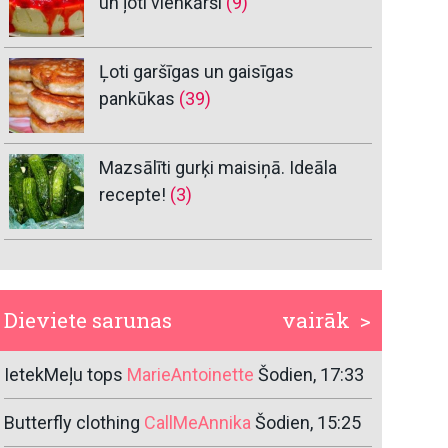
un ļoti vienkārši
(9)
Ļoti garšīgas un gaisīgas
pankūkas
(39)
Mazsālīti gurķi maisiņā. Ideāla
recepte!
(3)
Dieviete sarunas
vairāk >
IetekMeļu tops
MarieAntoinette
Šodien, 17:33
Butterfly clothing
CallMeAnnika
Šodien, 15:25