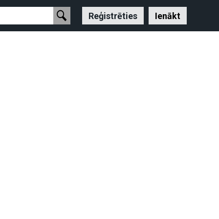
Reģistrēties
Ienākt