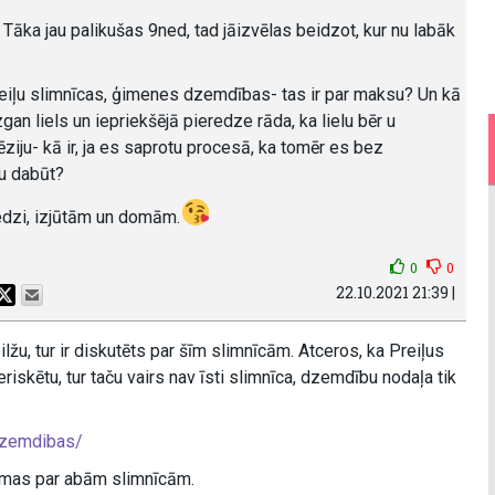
 Tāka jau palikušas 9ned, tad jāizvēlas beidzot, kur nu labāk
eiļu slimnīcas, ģimenes dzemdības- tas ir par maksu? Un kā
zgan liels un iepriekšējā pieredze rāda, ka lielu bēr u
ziju- kā ir, ja es saprotu procesā, ka tomēr es bez
ņu dabūt?
redzi, izjūtām un domām.
0
0
22.10.2021 21:39 |
ilžu, tur ir diskutēts par šīm slimnīcām. Atceros, ka Preiļus
riskētu, tur taču vairs nav īsti slimnīca, dzemdību nodaļa tik
-dzemdibas/
tēmas par abām slimnīcām.