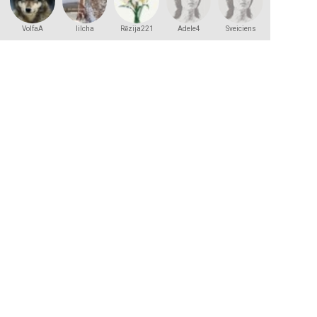
VolfaA
lilcha
Rēzija221
Adele4
Sveiciens