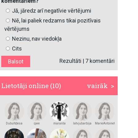
komentāriem?
Jā, jāredz arī negatīvie vērtējumi
Nē, lai paliek redzams tikai pozitīvais
vērtējums
Nezinu, nav viedokļa
Cits
Rezultāti
|
7 komentāri
Lietotāji online (10)
vairāk >
Dubultdesa
qwe
maranta
latvjubarbija
MarieAntoinette