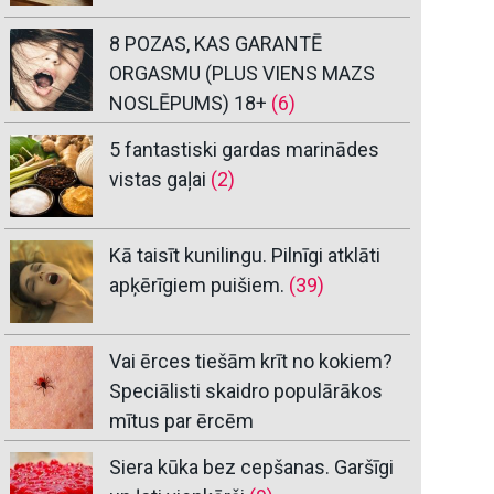
8 POZAS, KAS GARANTĒ
ORGASMU (PLUS VIENS MAZS
NOSLĒPUMS) 18+
(6)
5 fantastiski gardas marinādes
vistas gaļai
(2)
Kā taisīt kunilingu. Pilnīgi atklāti
apķērīgiem puišiem.
(39)
Vai ērces tiešām krīt no kokiem?
Speciālisti skaidro populārākos
mītus par ērcēm
Siera kūka bez cepšanas. Garšīgi