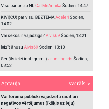
Viss par un ap NL
CallMeAnnika
Šodien, 14:47
KIVI(ČU) par visu. BEZTĒMA
Adele4
Šodien,
14:02
Vai sekss ir vajadzīgs?
Aivis69
Šodien, 13:21
laizīt ānusu
Aivis69
Šodien, 13:13
Seriāls iekš instagram :)
Jaunaisgads
Šodien,
08:52
Aptauja
vairāk >
Vai forumā publiski vajadzētu rādīt arī
negatīvos vērtējumus (īkšķis uz leju)