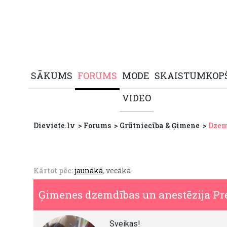
SĀKUMS
FORUMS
MODE
SKAISTUMKOP
VIDEO
Dieviete.lv
Forums
Grūtniecība & Ģimene
Dzem
Kārtot pēc:
jaunākā
,
vecākā
Ģimenes dzemdības un anestēzija Pre
Sveikas!