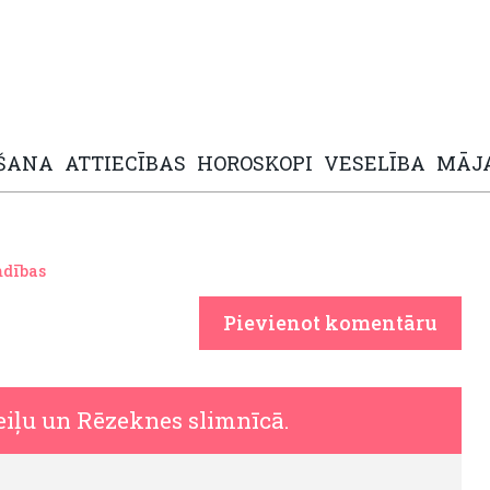
ŠANA
ATTIECĪBAS
HOROSKOPI
VESELĪBA
MĀJ
dības
Pievienot komentāru
iļu un Rēzeknes slimnīcā.