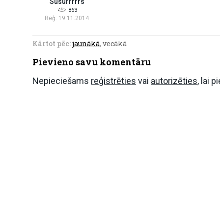
Susurrrrrs
863
Reģ: 19.11.2014
Kārtot pēc:
jaunākā
,
vecākā
Pievieno savu komentāru
Nepieciešams
reģistrēties
vai
autorizēties
, lai 