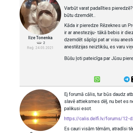
Varbūt varat padalīties pieredzē?
būtu dzemdēt...
Kāda ir pieredze Rēzeknes un Pr
ir ar anesteziju- tākā bebis ir die
Ilze Tonenka
dzemdēt sāpīgi pat ar visu anestē
2
anestēzijas neiztikšu, es varu vi
Reģ: 24.05.2021
Būšu ļoti pateicīga par Jūsu pie
Ej forumā cālis, tur būs daudz atb
slavē attieksmes dēļ, nu bet es ne
palikusi esot.
https://calis.delfi.lv/forums/12
Es cauri visām tēmām, atradīsi 